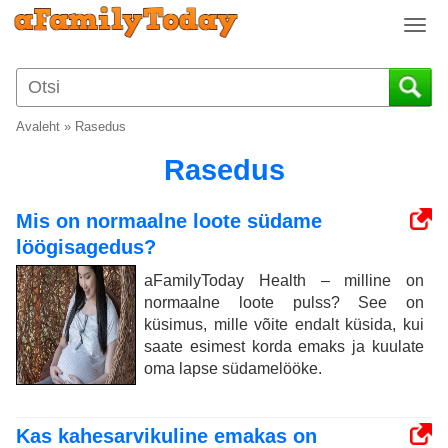
T
o
g
g
l
Avaleht
»
Rasedus
e
n
Rasedus
a
v
Mis on normaalne loote südame
i
löögisagedus?
g
a
aFamilyToday Health – milline on
t
normaalne loote pulss? See on
i
küsimus, mille võite endalt küsida, kui
o
saate esimest korda emaks ja kuulate
n
oma lapse südamelööke.
Kas kahesarvikuline emakas on