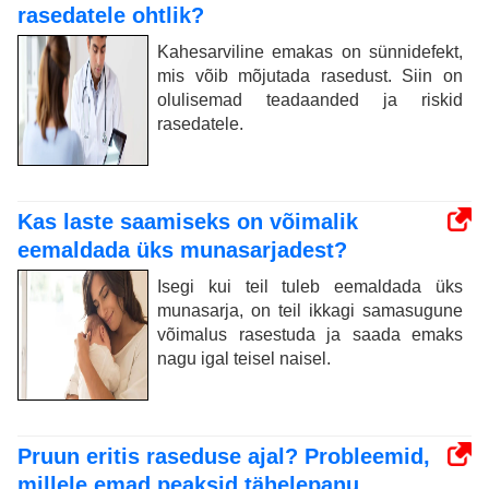
rasedatele ohtlik?
Kahesarviline emakas on sünnidefekt,
mis võib mõjutada rasedust. Siin on
olulisemad teadaanded ja riskid
rasedatele.
Kas laste saamiseks on võimalik
eemaldada üks munasarjadest?
Isegi kui teil tuleb eemaldada üks
munasarja, on teil ikkagi samasugune
võimalus rasestuda ja saada emaks
nagu igal teisel naisel.
Pruun eritis raseduse ajal? Probleemid,
millele emad peaksid tähelepanu