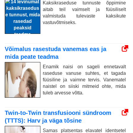
Kaksikraseduse tunnuste õppimine
aitab teil vaimselt ja füüsiliselt
valmistuda tulevaste kaksikute
vastuvõtmiseks.
Võimalus rasestuda vanemas eas ja
mida peate teadma
Enamik naisi on sageli ennetavalt
raseduse vanuse suhtes, et tagada
füüsiline ja vaimne tervis. Vanematel
naistel on siiski mitmeid ohte, mida
tuleb arvesse võtta.
Twin-to-Twin transfusiooni sündroom
(TTTS): Harv ja väga tõsine
Samas platsentas elavatel identsetel