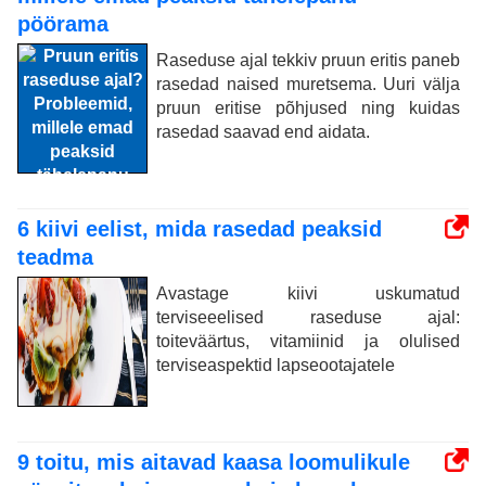
pöörama
Raseduse ajal tekkiv pruun eritis paneb
rasedad naised muretsema. Uuri välja
pruun eritise põhjused ning kuidas
rasedad saavad end aidata.
6 kiivi eelist, mida rasedad peaksid
teadma
Avastage kiivi uskumatud
terviseeelised raseduse ajal:
toiteväärtus, vitamiinid ja olulised
terviseaspektid lapseootajatele
9 toitu, mis aitavad kaasa loomulikule