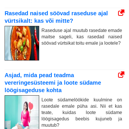
Rasedad naised söövad raseduse ajal
vürtsikalt: kas või mitte?
Raseduse ajal muutub rasedate emade
maitse sageli, kas rasedad naised
söövad vürtsikat toitu emale ja lootele?
Asjad, mida pead teadma
vereringesüsteemi ja loote südame
löögisageduse kohta
Loote südamelöökide kuulmine on
rasedale emale püha asi. Nii et kas
teate, kuidas loote südame
löögisagedus beebis kujuneb ja
muutub?