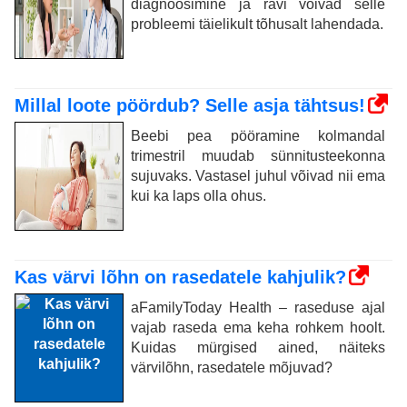
diagnoosimine ja ravi võivad selle
probleemi täielikult tõhusalt lahendada.
Millal loote pöördub? Selle asja tähtsus!
Beebi pea pööramine kolmandal
trimestril muudab sünnitusteekonna
sujuvaks. Vastasel juhul võivad nii ema
kui ka laps olla ohus.
Kas värvi lõhn on rasedatele kahjulik?
aFamilyToday Health – raseduse ajal
vajab raseda ema keha rohkem hoolt.
Kuidas mürgised ained, näiteks
värvilõhn, rasedatele mõjuvad?