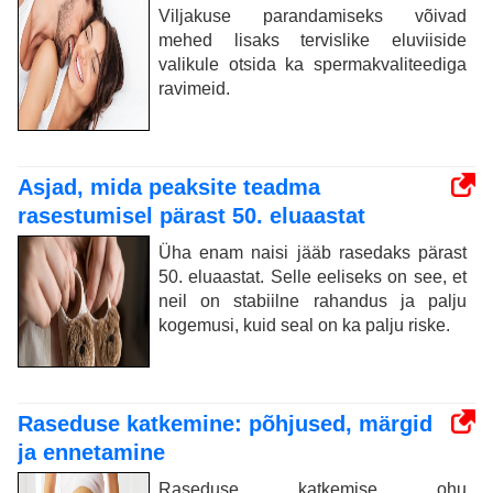
Viljakuse parandamiseks võivad
mehed lisaks tervislike eluviiside
valikule otsida ka spermakvaliteediga
ravimeid.
Asjad, mida peaksite teadma
rasestumisel pärast 50. eluaastat
Üha enam naisi jääb rasedaks pärast
50. eluaastat. Selle eeliseks on see, et
neil on stabiilne rahandus ja palju
kogemusi, kuid seal on ka palju riske.
Raseduse katkemine: põhjused, märgid
ja ennetamine
Raseduse katkemise ohu