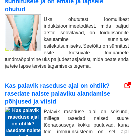
sünnitusele ja on emale ja lapsele
ohutud
Üks ohututest loomulikest
induktsioonimeetoditest, mida paljud
arstid soovitavad, on toidulisandite
kasutamine sünnituse
esilekutsumiseks. Seetõttu on sünnitust
esile kutsuvate toiduainete
tundmaõppimine üks paljudest asjadest, mida peate enda
ja teie lapse tervise tagamiseks tegema.
Kas palavik raseduse ajal on ohtlik?
rasedate naiste palaviku alandamise
põhjused ja viisid
Palavik raseduse ajal on seisund,
millega rasedad naised suure
tõenäosusega kokku puutuvad, kuna
teie immuunsüsteem on sel ajal