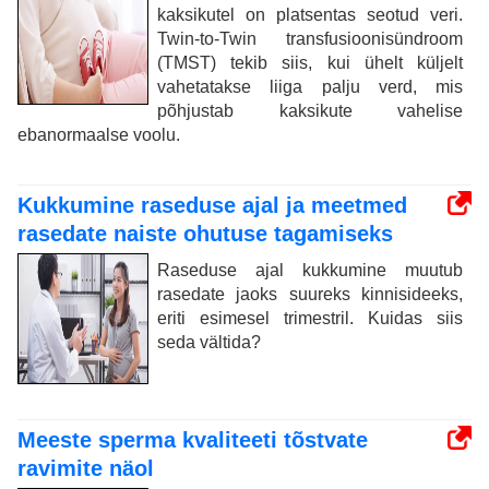
kaksikutel on platsentas seotud veri.
Twin-to-Twin transfusioonisündroom
(TMST) tekib siis, kui ühelt küljelt
vahetatakse liiga palju verd, mis
põhjustab kaksikute vahelise
ebanormaalse voolu.
Kukkumine raseduse ajal ja meetmed
rasedate naiste ohutuse tagamiseks
Raseduse ajal kukkumine muutub
rasedate jaoks suureks kinnisideeks,
eriti esimesel trimestril. Kuidas siis
seda vältida?
Meeste sperma kvaliteeti tõstvate
ravimite näol