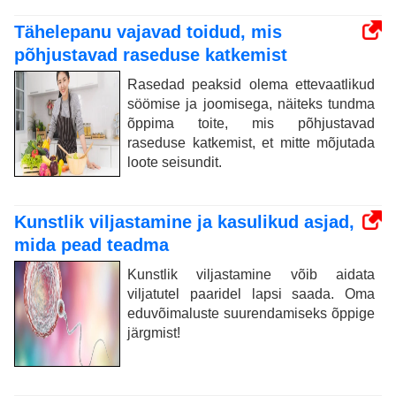
Tähelepanu vajavad toidud, mis
põhjustavad raseduse katkemist
Rasedad peaksid olema ettevaatlikud
söömise ja joomisega, näiteks tundma
õppima toite, mis põhjustavad
raseduse katkemist, et mitte mõjutada
loote seisundit.
Kunstlik viljastamine ja kasulikud asjad,
mida pead teadma
Kunstlik viljastamine võib aidata
viljatutel paaridel lapsi saada. Oma
eduvõimaluste suurendamiseks õppige
järgmist!