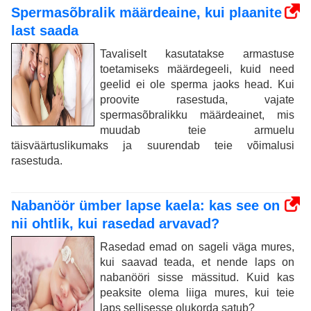
Spermasõbralik määrdeaine, kui plaanite
last saada
Tavaliselt kasutatakse armastuse
toetamiseks määrdegeeli, kuid need
geelid ei ole sperma jaoks head. Kui
proovite rasestuda, vajate
spermasõbralikku määrdeainet, mis
muudab teie armuelu
täisväärtuslikumaks ja suurendab teie võimalusi
rasestuda.
Nabanöör ümber lapse kaela: kas see on
nii ohtlik, kui rasedad arvavad?
Rasedad emad on sageli väga mures,
kui saavad teada, et nende laps on
nabanööri sisse mässitud. Kuid kas
peaksite olema liiga mures, kui teie
laps sellisesse olukorda satub?