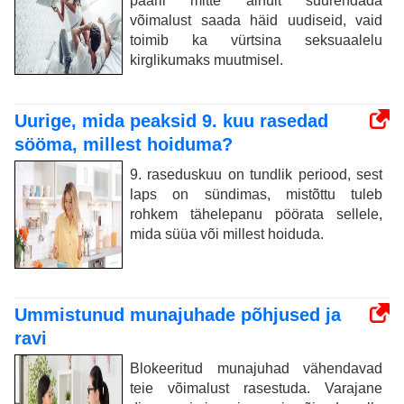
paaril mitte ainult suurendada
võimalust saada häid uudiseid, vaid
toimib ka vürtsina seksuaalelu
kirglikumaks muutmisel.
Uurige, mida peaksid 9. kuu rasedad
sööma, millest hoiduma?
9. raseduskuu on tundlik periood, sest
laps on sündimas, mistõttu tuleb
rohkem tähelepanu pöörata sellele,
mida süüa või millest hoiduda.
Ummistunud munajuhade põhjused ja
ravi
Blokeeritud munajuhad vähendavad
teie võimalust rasestuda. Varajane