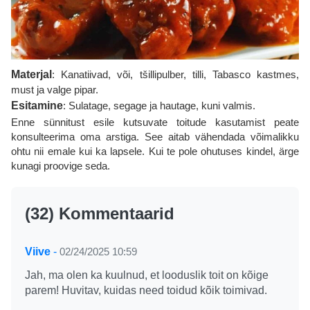
Materjal
: Kanatiivad, või, tšillipulber, tilli, Tabasco kastmes,
must ja valge pipar.
Esitamine
: Sulatage, segage ja hautage, kuni valmis.
Enne sünnitust esile kutsuvate toitude kasutamist peate
konsulteerima oma arstiga. See aitab vähendada võimalikku
ohtu nii emale kui ka lapsele. Kui te pole ohutuses kindel, ärge
kunagi proovige seda.
(32) Kommentaarid
Viive
-
02/24/2025 10:59
Jah, ma olen ka kuulnud, et looduslik toit on kõige
parem! Huvitav, kuidas need toidud kõik toimivad.