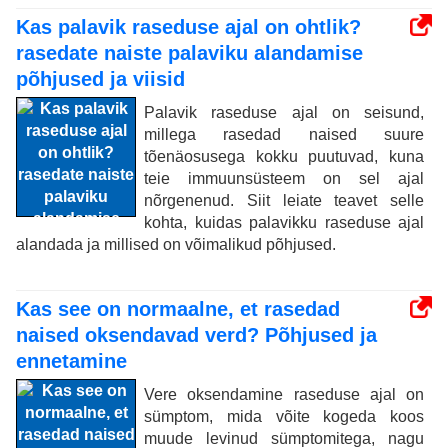
Kas palavik raseduse ajal on ohtlik?
rasedate naiste palaviku alandamise
põhjused ja viisid
Palavik raseduse ajal on seisund,
millega rasedad naised suure
tõenäosusega kokku puutuvad, kuna
teie immuunsüsteem on sel ajal
nõrgenenud. Siit leiate teavet selle
kohta, kuidas palavikku raseduse ajal
alandada ja millised on võimalikud põhjused.
Kas see on normaalne, et rasedad
naised oksendavad verd? Põhjused ja
ennetamine
Vere oksendamine raseduse ajal on
sümptom, mida võite kogeda koos
muude levinud sümptomitega, nagu