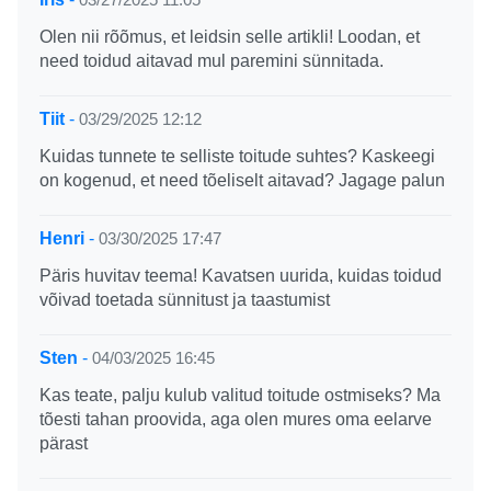
Olen nii rõõmus, et leidsin selle artikli! Loodan, et
need toidud aitavad mul paremini sünnitada.
Tiit
-
03/29/2025 12:12
Kuidas tunnete te selliste toitude suhtes? Kaskeegi
on kogenud, et need tõeliselt aitavad? Jagage palun
Henri
-
03/30/2025 17:47
Päris huvitav teema! Kavatsen uurida, kuidas toidud
võivad toetada sünnitust ja taastumist
Sten
-
04/03/2025 16:45
Kas teate, palju kulub valitud toitude ostmiseks? Ma
tõesti tahan proovida, aga olen mures oma eelarve
pärast