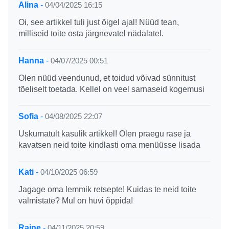
Alina
-
04/04/2025 16:15
Oi, see artikkel tuli just õigel ajal! Nüüd tean,
milliseid toite osta järgnevatel nädalatel.
Hanna
-
04/07/2025 00:51
Olen nüüd veendunud, et toidud võivad sünnitust
tõeliselt toetada. Kellel on veel sarnaseid kogemusi
Sofia
-
04/08/2025 22:07
Uskumatult kasulik artikkel! Olen praegu rase ja
kavatsen neid toite kindlasti oma menüüsse lisada
Kati
-
04/10/2025 06:59
Jagage oma lemmik retsepte! Kuidas te neid toite
valmistate? Mul on huvi õppida!
Raine
-
04/11/2025 20:59