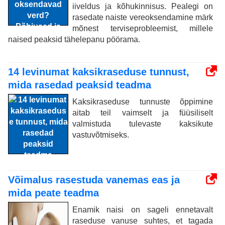
iiveldus ja kõhukinnisus. Pealegi on
rasedate naiste vereoksendamine märk
mõnest terviseprobleemist, millele
naised peaksid tähelepanu pöörama.
14 levinumat kaksikraseduse tunnust,
mida rasedad peaksid teadma
Kaksikraseduse tunnuste õppimine
aitab teil vaimselt ja füüsiliselt
valmistuda tulevaste kaksikute
vastuvõtmiseks.
Võimalus rasestuda vanemas eas ja
mida peate teadma
Enamik naisi on sageli ennetavalt
raseduse vanuse suhtes, et tagada