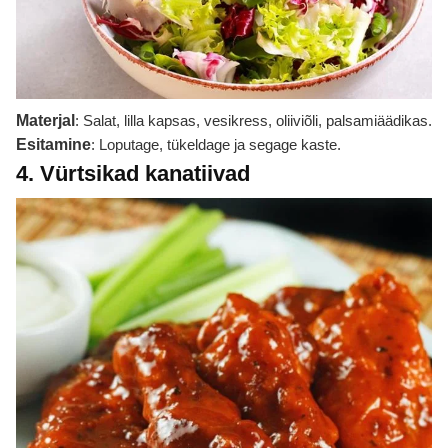
Materjal
: Salat, lilla kapsas, vesikress, oliiviõli, palsamiäädikas.
Esitamine
: Loputage, tükeldage ja segage kaste.
4. Vürtsikad kanatiivad