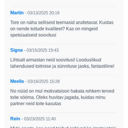
Martin
-
03/13/2025 20:18
Tore on näha selliseid teemasid arutletavat. Kuidas
on nende toitude kvaliteet? Kas on mingeid
spetsiaalseid soovitusi
Signe
-
03/15/2025 19:43
Lihtsalt armastan neid soovitusi! Looduslikud
lahendused toitmise ja sünnituse jaoks, fantastiline!
Meelis
-
03/16/2025 15:28
No nüüd on mul motivatsioon hakata rohkem terved
toite sööma. Oleks huvitav jagada, kuidas minu
partner neid toite kasutas
Rein
-
03/23/2025 11:40