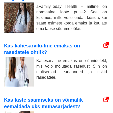
aFamilyToday Health – milline on
normaalne loote pulss? See on
küsimus, mille võite endalt küsida, kui
saate esimest korda emaks ja kuulate
oma lapse südamelööke.
Kas kahesarvikuline emakas on
rasedatele ohtlik?
Kahesarviline emakas on sünnidefekt,
mis võib mõjutada rasedust. Siin on
olulisemad teadaanded ja riskid
rasedatele.
Kas laste saamiseks on võimalik
eemaldada üks munasarjadest?