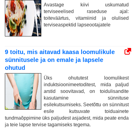
Avastage kiivi uskumatud
terviseeelised raseduse ajal:
toiteväärtus, vitamiinid ja olulised
terviseaspektid lapseootajatele
9 toitu, mis aitavad kaasa loomulikule
sünnitusele ja on emale ja lapsele
ohutud
Üks ohututest loomulikest
induktsioonimeetoditest, mida paljud
arstid soovitavad, on toidulisandite
kasutamine sünnituse
esilekutsumiseks. Seetõttu on sünnitust
esile kutsuvate toiduainete
tundmaõppimine üks paljudest asjadest, mida peate enda
ja teie lapse tervise tagamiseks tegema.