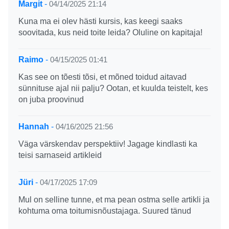
Margit
-
04/14/2025 21:14
Kuna ma ei olev hästi kursis, kas keegi saaks
soovitada, kus neid toite leida? Oluline on kapitaja!
Raimo
-
04/15/2025 01:41
Kas see on tõesti tõsi, et mõned toidud aitavad
sünnituse ajal nii palju? Ootan, et kuulda teistelt, kes
on juba proovinud
Hannah
-
04/16/2025 21:56
Väga värskendav perspektiiv! Jagage kindlasti ka
teisi sarnaseid artikleid
Jüri
-
04/17/2025 17:09
Mul on selline tunne, et ma pean ostma selle artikli ja
kohtuma oma toitumisnõustajaga. Suured tänud