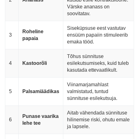
Värske ananass on
soovitatav.
Siseküpsuse eest vastutav
Roheline
3
ensüüm papaiin stimuleerib
papaia
emaka tööd.
Tõhus sünnituse
4
Kastoorõli
esilekutsumiseks, kuid tuleb
kasutada ettevaatlikult.
Viinamarjamahlast
5
Palsamiäädikas
valmistatud, tuntud
sünnituse esilekutsuja.
Aitab vähendada sünnituse
Punase vaarika
6
hilinemise riski, ohutu emale
lehe tee
ja lapsele.