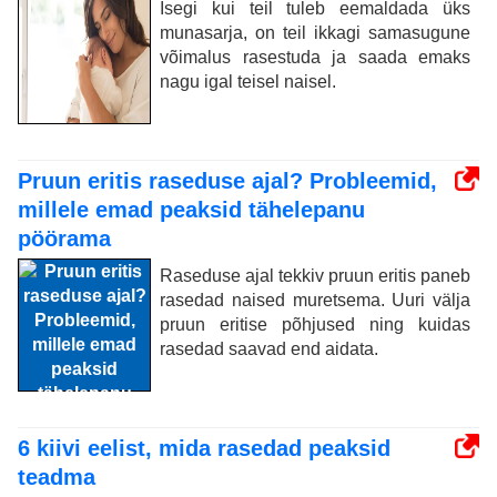
Isegi kui teil tuleb eemaldada üks
munasarja, on teil ikkagi samasugune
võimalus rasestuda ja saada emaks
nagu igal teisel naisel.
Pruun eritis raseduse ajal? Probleemid,
millele emad peaksid tähelepanu
pöörama
Raseduse ajal tekkiv pruun eritis paneb
rasedad naised muretsema. Uuri välja
pruun eritise põhjused ning kuidas
rasedad saavad end aidata.
6 kiivi eelist, mida rasedad peaksid
teadma