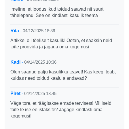
Imeline, et looduslikud toidud saavad nii suurt
tähelepanu. See on kindlasti kasulik teema
Rita
-
04/12/2025 18:36
Artikkel oli tõeliselt kasulik! Ootan, et saaksin neid
toite proovida ja jagada oma kogemusi
Kadi
-
04/14/2025 10:36
Olen saanud palju kasulikku teavet! Kas keegi teab,
kuidas need toidud kaalu alandavad?
Piret
-
04/14/2025 18:45
Väga tore, et räägitakse emade tervisest! Milliseid
toite te ise eelistaksite? Jagage kindlasti oma
kogemusi!