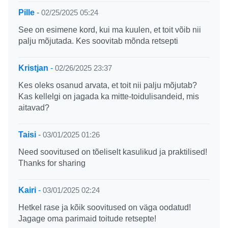
Pille
-
02/25/2025 05:24
See on esimene kord, kui ma kuulen, et toit võib nii
palju mõjutada. Kes soovitab mõnda retsepti
Kristjan
-
02/26/2025 23:37
Kes oleks osanud arvata, et toit nii palju mõjutab?
Kas kellelgi on jagada ka mitte-toidulisandeid, mis
aitavad?
Taisi
-
03/01/2025 01:26
Need soovitused on tõeliselt kasulikud ja praktilised!
Thanks for sharing
Kairi
-
03/01/2025 02:24
Hetkel rase ja kõik soovitused on väga oodatud!
Jagage oma parimaid toitude retsepte!