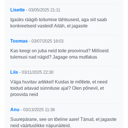
Lisette
-
03/05/2025 21:11
Igaüks räägib toitumise tähtsusest, aga siit saab
konkreetseid vasteid! Aitäh, et jagasite
Toomas
-
03/07/2025 18:03
Kas keegi on juba neid toite proovinud? Milliseid
tulemusi nad nägid? Jagage oma mutfakas
Liis
-
03/11/2025 22:30
Väga huvitav artikkel! Kuidas te mõtlete, et need
toidud aitavad sünnituse ajal? Olen põnevil, et
proovida neid
Anu
-
03/13/2025 11:36
Suurepärane, see on tõeline aare! Tänud, et jagasite
neid väärtuslikke näpunäiteid.