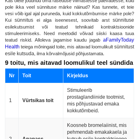
Kas olete jõudnud oma raseduse viimastesse päevadesse, kuid
pole ikka veel sünnituse märke näinud? Kas tunnete, et teie
vesi võib igal ajal puruneda, kuid kokkutõmbumise märke pole?
Kui
sünnitus
ei alga iseenesest, soovitab arst
sünnituse
esilekutsumist või teatud tehnikaid kontraktsioonide
stimuleerimiseks. Need meetodid võivad siiski kaasa tuua
teatud riskid. Alloleva jagamise kaudu jagab
aFamilyToday
Health
teiega mõningaid toite, mis aitavad loomulikult
sünnitust
esile kutsuda
, ilma kõrvalmõjusid põhjustamata.
9 toitu, mis aitavad loomulikul teel sündida
Nr
Toit
Kirjeldus
Stimuleerib
prostaglandiinide tootmist,
1
Vürtsikas toit
mis põhjustavad emaka
kokkutõmbeid.
Koosneb bromelaiinist, mis
pehmendab emakakaela ja
2
Ananass
kutsub esile kontraktsioone.