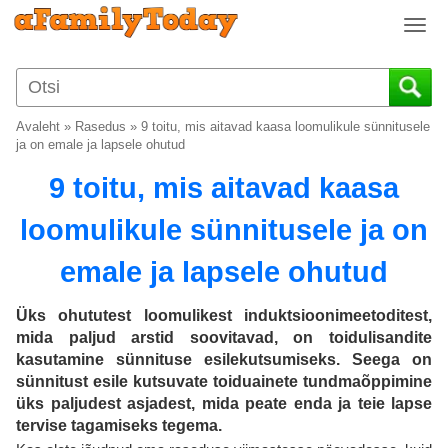
T
o
g
g
l
Avaleht
»
Rasedus
»
9 toitu, mis aitavad kaasa loomulikule sünnitusele
e
ja on emale ja lapsele ohutud
n
9 toitu, mis aitavad kaasa
a
v
loomulikule sünnitusele ja on
i
g
emale ja lapsele ohutud
a
t
i
Üks ohututest loomulikest induktsioonimeetoditest,
o
mida paljud arstid soovitavad, on toidulisandite
n
kasutamine sünnituse esilekutsumiseks. Seega on
sünnitust esile kutsuvate toiduainete tundmaõppimine
üks paljudest asjadest, mida peate enda ja teie lapse
tervise tagamiseks tegema.