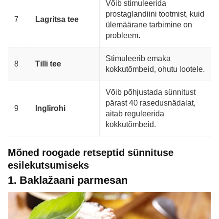
Võib stimuleerida
prostaglandiini tootmist, kuid
7
Lagritsa tee
ülemäärane tarbimine on
probleem.
Stimuleerib emaka
8
Tilli tee
kokkutõmbeid, ohutu lootele.
Võib põhjustada sünnitust
pärast 40 rasedusnädalat,
9
Inglirohi
aitab reguleerida
kokkutõmbeid.
Mõned roogade retseptid sünnituse
esilekutsumiseks
1. Baklažaani parmesan