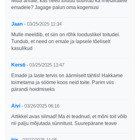
Mida arvate, kas need toidud sobivad ka imetavatele
emadele? Jagage palun oma kogemusi
Jaan
-
03/25/2025 11:34
Mulle meeldib, et siin on rõhk looduslikel toitudel.
Tundub, et need on emale ja lapsele tõeliselt
kasulikud
Kersti
-
03/25/2025 13:47
Emade ja laste tervis on äärmiselt tähtis! Hakkame
toimetama ja sööme koos neid toite. Parim viis
pärandi hoidmiseks
Aivi
-
03/26/2025 06:16
Artikkel avas silmad! Ma ei teadnud, et mõni toit võib
nii palju mõjutada sünnitust. Suurepärane teave
Iris
-
03/27/2025 11:05