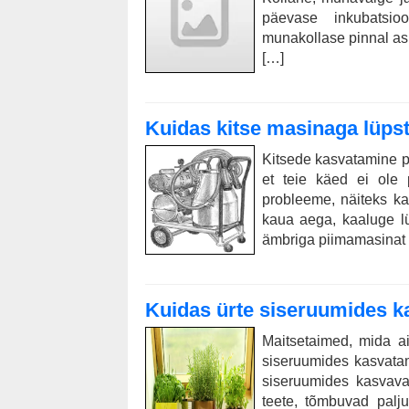
päevase inkubatsio
munakollase pinnal asu
[…]
Kuidas kitse masinaga lüps
Kitsede kasvatamine pi
et teie käed ei ole p
probleeme, näiteks kar
kaua aega, kaaluge l
ämbriga piimamasinat
Kuidas ürte siseruumides k
Maitsetaimed, mida a
siseruumides kasvatam
siseruumides kasvavat
teete, tõmbuvad palj