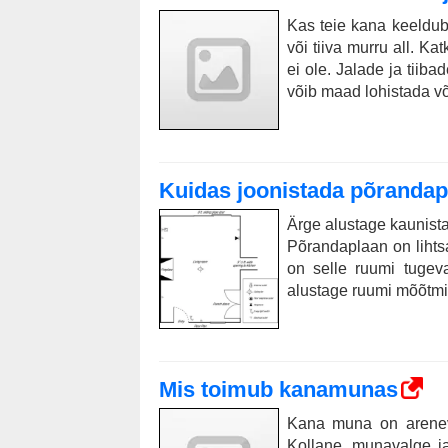
Kas teie kana keeldub
või tiiva murru all. Ka
ei ole. Jalade ja tiiba
võib maad lohistada võ
Kuidas joonistada põrandap
Ärge alustage kaunista
Põrandaplaan on lihtsa
on selle ruumi tugev
alustage ruumi mõõtmi
Mis toimub kanamunas
Kana muna on areneva 
Kollane, munavalge j