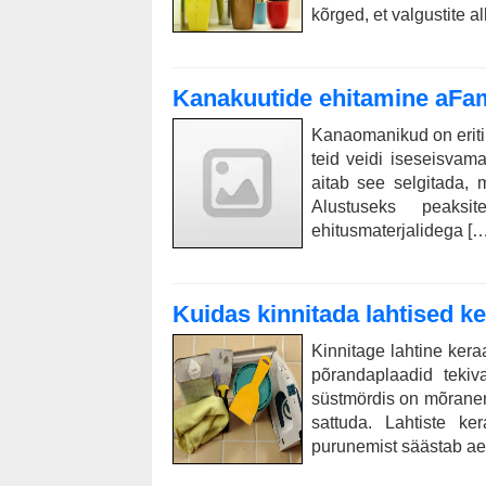
kõrged, et valgustite 
Kanakuutide ehitamine aFam
Kanaomanikud on erit
teid veidi iseseisvam
aitab see selgitada, 
Alustuseks peaksit
ehitusmaterjalidega […
Kuidas kinnitada lahtised k
Kinnitage lahtine kera
põrandaplaadid tekiva
süstmördis on mõranen
sattuda. Lahtiste ke
purunemist säästab aeg