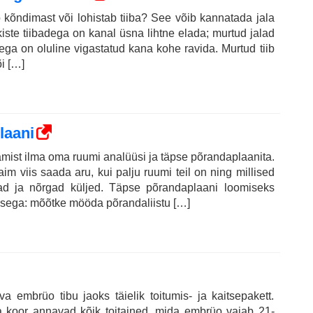
 kõndimast või lohistab tiiba? See võib kannatada jala
tkiste tiibadega on kanal üsna lihtne elada; murtud jalad
dega on oluline vigastatud kana kohe ravida. Murtud tiib
i […]
laani
mist ilma oma ruumi analüüsi ja täpse põrandaplaanita.
im viis saada aru, kui palju ruumi teil on ning millised
ad ja nõrgad küljed. Täpse põrandaplaani loomiseks
sega: mõõtke mööda põrandaliistu […]
embrüo tibu jaoks täielik toitumis- ja kaitsepakett.
a koor annavad kõik toitained, mida embrüo vajab 21-