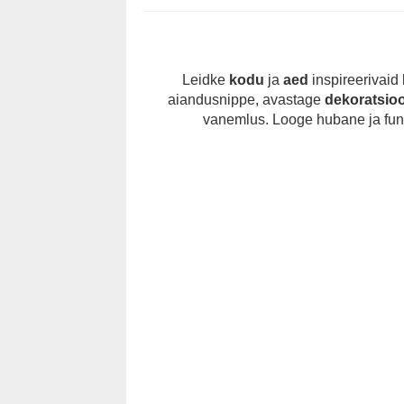
Leidke
kodu
ja
aed
inspireerivaid 
aiandusnippe, avastage
dekoratsio
vanemlus. Looge hubane ja fun