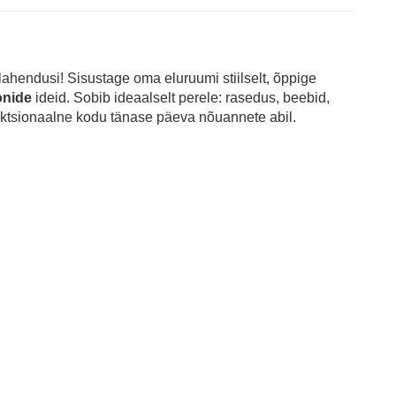
lahendusi! Sisustage oma eluruumi stiilselt, õppige
onide
ideid. Sobib ideaalselt perele: rasedus, beebid,
ktsionaalne kodu tänase päeva nõuannete abil.