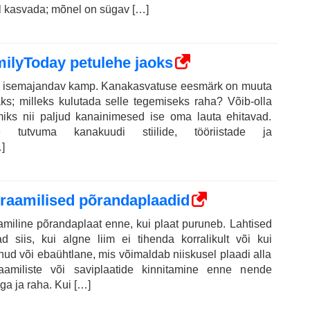
all kasvada; mõnel on sügav […]
ilyToday petulehe jaoks
i isemajandav kamp. Kanakasvatuse eesmärk on muuta
aks; milleks kulutada selle tegemiseks raha? Võib-olla
miks nii paljud kanainimesed ise oma lauta ehitavad.
e tutvuma kanakuudi stiilide, tööriistade ja
]
eraamilised põrandaplaadid
amiline põrandaplaat enne, kui plaat puruneb. Lahtised
d siis, kui algne liim ei tihenda korralikult või kui
ud või ebaühtlane, mis võimaldab niiskusel plaadi alla
raamiliste või saviplaatide kinnitamine enne nende
a ja raha. Kui […]