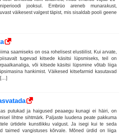
oniperioodi jooksul. Embrüo areneb munarakust,
vast väikesest valgest täpist, mis sisaldab pooli geene
ta
ima saamiseks on osa rohelisest elustiilist. Kui arvate,
iisavalt tugevad kitsede käsitsi lüpsmiseks, teil on
paalkanaliga, või kitsede käsitsi lüpsmine võtab liiga
üpsimasina hankimist. Väikesed kitsefarmid kasutavad
 […]
asvatada
ias putukad ja haigused peaaegu kunagi ei häiri, on
isel lihtne sihtmärk. Paljaste luudena peate pakkuma
ele ürtidele kunstlikku valgust. Ja isegi kui te seda
ud taimed vangistuses kõrvale. Mõned ürdid on liiga