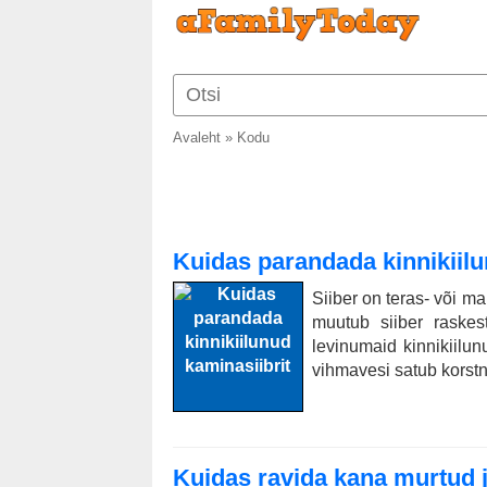
Avaleht
»
Kodu
Kuidas parandada kinnikiilu
Siiber on teras- või ma
muutub siiber raskes
levinumaid kinnikiilunu
vihmavesi satub korstn
Kuidas ravida kana murtud ja