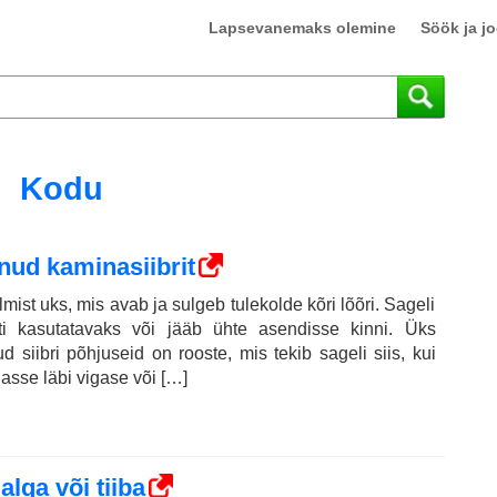
Lapsevanemaks olemine
Söök ja j
Kodu
nud kaminasiibrit
lmist uks, mis avab ja sulgeb tulekolde kõri lõõri. Sageli
ti kasutatavaks või jääb ühte asendisse kinni. Üks
d siibri põhjuseid on rooste, mis tekib sageli siis, kui
asse läbi vigase või […]
lga või tiiba