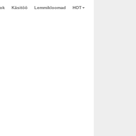
ook
Käsitöö
Lemmikloomad
HOT