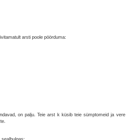
ivitamatult arsti poole pöörduma:
davad, on palju. Teie arst k küsib teie sümptomeid ja vere
te.
 sealhulgas: