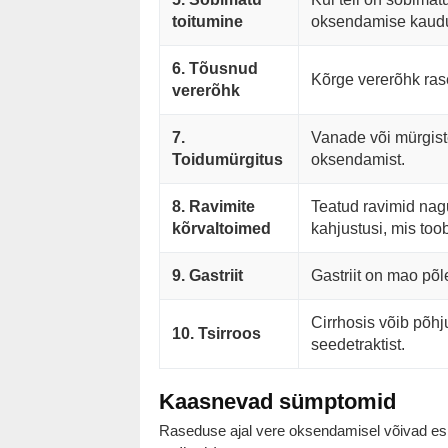
toitumine
oksendamise kaud
6. Tõusnud
Kõrge vererõhk ras
vererõhk
7.
Vanade või mürgiste
Toidumürgitus
oksendamist.
8. Ravimite
Teatud ravimid nag
kõrvaltoimed
kahjustusi, mis to
9. Gastriit
Gastriit on mao põl
Cirrhosis võib põhj
10. Tsirroos
seedetraktist.
Kaasnevad sümptomid
Raseduse ajal vere oksendamisel võivad es