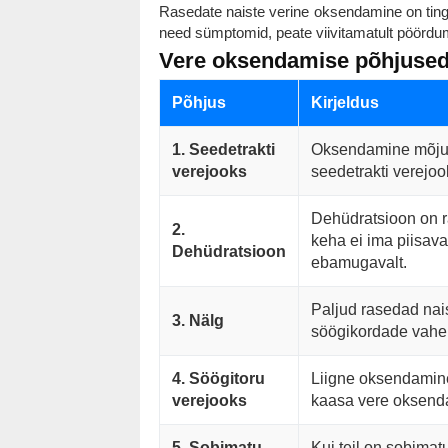
Rasedate naiste verine oksendamine on tingit
need sümptomid, peate viivitamatult pöördum
Vere oksendamise põhjuse
Põhjus
Kirjeldus
1. Seedetrakti
Oksendamine mõjuta
verejooks
seedetrakti verejoo
Dehüdratsioon on r
2.
keha ei ima piisava
Dehüdratsioon
ebamugavalt.
Paljud rasedad nai
3. Nälg
söögikordade vahel
4. Söögitoru
Liigne oksendamine
verejooks
kaasa vere oksend
5. Sobimatu
Kui teil on sobimat