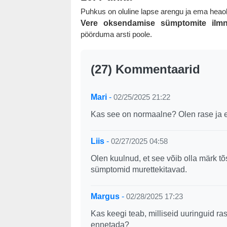
Puhkus on oluline lapse arengu ja ema heaol
Vere oksendamise sümptomite ilmn
pöörduma arsti poole.
(27) Kommentaarid
Mari
-
02/25/2025 21:22
Kas see on normaalne? Olen rase ja e
Liis
-
02/27/2025 04:58
Olen kuulnud, et see võib olla märk t
sümptomid murettekitavad.
Margus
-
02/28/2025 17:23
Kas keegi teab, milliseid uuringuid r
ennetada?