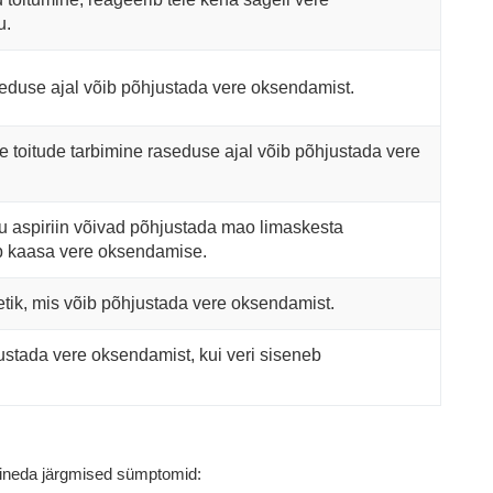
u.
eduse ajal võib põhjustada vere oksendamist.
 toitude tarbimine raseduse ajal võib põhjustada vere
u aspiriin võivad põhjustada mao limaskesta
ob kaasa vere oksendamise.
etik, mis võib põhjustada vere oksendamist.
ustada vere oksendamist, kui veri siseneb
ineda järgmised sümptomid: