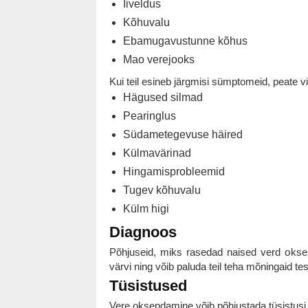
Iiveldus
Kõhuvalu
Ebamugavustunne kõhus
Mao verejooks
Kui teil esineb järgmisi sümptomeid, peate vi
Hägused silmad
Pearinglus
Südametegevuse häired
Külmavärinad
Hingamisprobleemid
Tugev kõhuvalu
Külm higi
Diagnoos
Põhjuseid, miks rasedad naised verd oksen
värvi ning võib paluda teil teha mõningaid tes
Tüsistused
Vere oksendamine võib põhjustada tüsistusi,