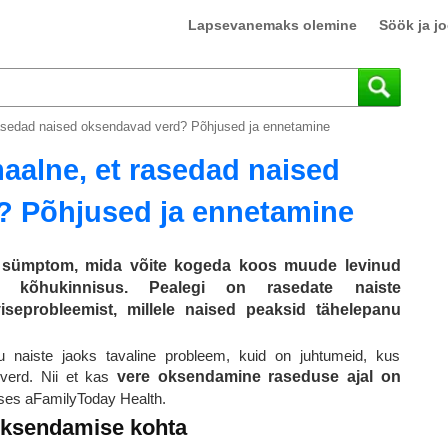
Lapsevanemaks olemine
Söök ja j
asedad naised oksendavad verd? Põhjused ja ennetamine
aalne, et rasedad naised
? Põhjused ja ennetamine
 sümptom, mida võite kogeda koos muude levinud
a kõhukinnisus. Pealegi on rasedate naiste
seprobleemist, millele naised peaksid tähelepanu
aiste jaoks tavaline probleem, kuid on juhtumeid, kus
 verd. Nii et kas
vere oksendamine raseduse ajal on
ses aFamilyToday Health.
oksendamise kohta