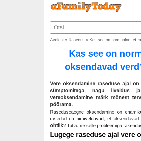
Avaleht
»
Rasedus
»
Kas see on normaalne, et r
Kas see on norm
oksendavad verd
Vere oksendamine raseduse ajal on
sümptomitega, nagu iiveldus j
vereoksendamine märk mõnest tervi
pöörama.
Raseduseaegne oksendamine on enamiku n
rasedad on nii iiveldavad, et oksendavad
ohtlik
? Tutvume selle probleemiga rakendu
Lugege raseduse ajal vere 