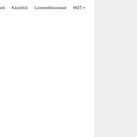
ook
Käsitöö
Lemmikloomad
HOT