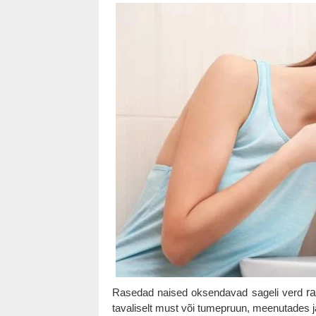
Rasedad naised oksendavad sageli verd
r
tavaliselt must või tumepruun, meenutades j