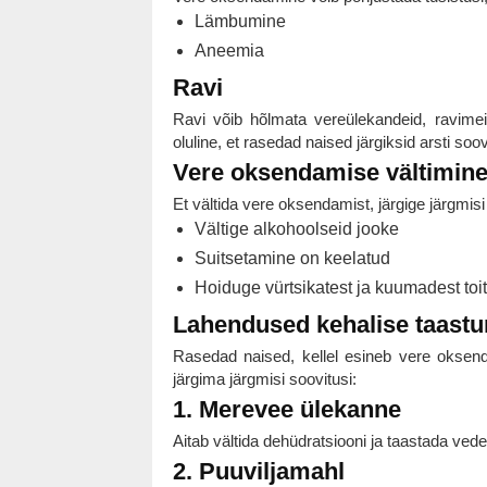
Lämbumine
Aneemia
Ravi
Ravi võib hõlmata vereülekandeid, ravim
oluline, et rasedad naised järgiksid arsti soov
Vere oksendamise vältimin
Et vältida vere oksendamist, järgige järgmisi
Vältige alkohoolseid jooke
Suitsetamine on keelatud
Hoiduge vürtsikatest ja kuumadest toi
Lahendused kehalise taastu
Rasedad naised, kellel esineb vere oksen
järgima järgmisi soovitusi:
1. Merevee ülekanne
Aitab vältida dehüdratsiooni ja taastada vede
2. Puuviljamahl