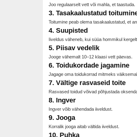
Joo regulaarselt vett või mahla, et taastuda.
3. Tasakaalustatud toitumin
Toitumine peab olema tasakaalustatud, et and
4. Suupisted
Iiveldus väheneb, kui süüa hommikul kergelt
5. Piisav vedelik
Jooge vähemalt 10–12 klaasi vett päevas.
6. Toidukordade jagamine
Jagage oma toidukorrad mitmeks väiksema
7. Vältige rasvaseid toite
Rasvased toidud võivad põhjustada oksenda
8. Ingver
Ingver võib vähendada iiveldust.
9. Jooga
Korralik jooga aitab vältida iiveldust.
10. Puhka