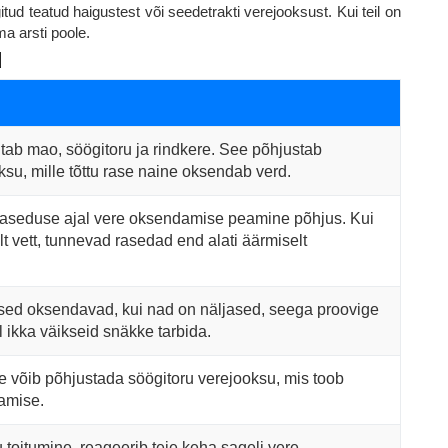
ud teatud haigustest või seedetrakti verejooksust. Kui teil on
a arsti poole.
d
b mao, söögitoru ja rindkere. See põhjustab
ksu, mille tõttu rase naine oksendab verd.
aseduse ajal vere oksendamise peamine põhjus. Kui
lt vett, tunnevad rasedad end alati äärmiselt
sed oksendavad, kui nad on näljased, seega proovige
 ikka väikseid snäkke tarbida.
 võib põhjustada söögitoru verejooksu, mis toob
amise.
u toitumine, reageerib teie keha sageli vere