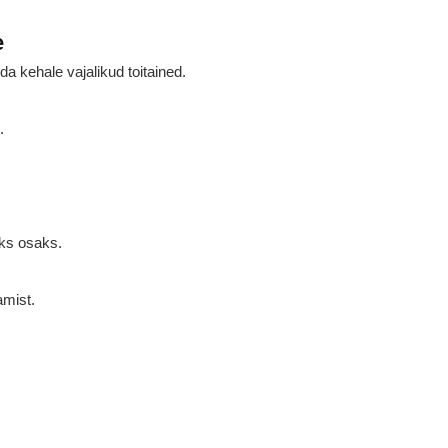
e
a kehale vajalikud toitained.
.
ks osaks.
mist.