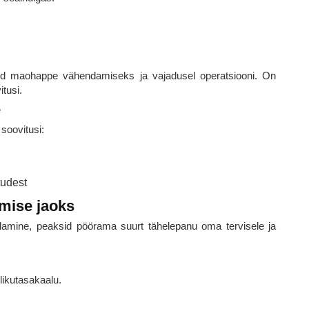
eid maohappe vähendamiseks ja vajadusel operatsiooni. On
itusi.
e
 soovitusi:
tudest
mise jaoks
damine, peaksid pöörama suurt tähelepanu oma tervisele ja
likutasakaalu.