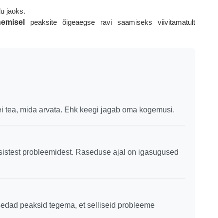
u jaoks.
emisel
peaksite õigeaegse ravi saamiseks viivitamatult
i tea, mida arvata. Ehk keegi jagab oma kogemusi.
õsistest probleemidest. Raseduse ajal on igasugused
asedad peaksid tegema, et selliseid probleeme