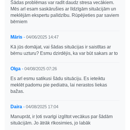
Šādas problēmas var radīt daudz stresa vecākiem.
Mēs arī esam saskārušies ar līdzīgām situācijām un
meklējām ekspertu palīdzību. Rūpējieties par saviem
bērniem
Māris
-
04/06/2025 14:47
Kā jūs domājat, vai šādas situācijas ir saistītas ar
bērnu uzturu? Esmu dzirdējis, ka var būt sakars ar to
Olga
-
04/08/2025 07:26
Es arī esmu satikusi šādu situāciju. Es ieteiktu
meklēt padomu pie pediatra, lai nerastos liekas
bažas.
Daira
-
04/08/2025 17:04
Manuprāt, ir ļoti svarīgi izglītot vecākus par šādām
situācijām. Jo ātrāk rīkosimies, jo labāk