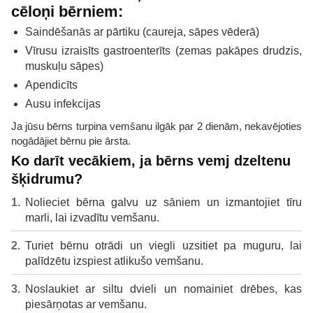
cēloņi bērniem:
Saindēšanās ar pārtiku (caureja, sāpes vēderā)
Vīrusu izraisīts gastroenterīts (zemas pakāpes drudzis,
muskuļu sāpes)
Apendicīts
Ausu infekcijas
Ja jūsu bērns turpina vemšanu ilgāk par 2 dienām, nekavējoties
nogādājiet bērnu pie ārsta.
Ko darīt vecākiem, ja bērns vemj dzeltenu
šķidrumu?
Nolieciet bērna galvu uz sāniem un izmantojiet tīru
marli, lai izvadītu vemšanu.
Turiet bērnu otrādi un viegli uzsitiet pa muguru, lai
palīdzētu izspiest atlikušo vemšanu.
Noslaukiet ar siltu dvieli un nomainiet drēbes, kas
piesārņotas ar vemšanu.