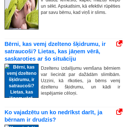
un sēkt. Apskatīsim, kā efektīvi rūpēties
par savu bērnu, kad viņš ir slims.
Bērni, kas vemj dzelteno šķidrumu, ir
satraucoši? Lietas, kas jāņem vērā,
saskaroties ar šo situāciju
Dzeltenu izdalījumu vemšana bērniem
var liecināt par dažādām slimībām.
Uzzini, kā rīkoties, ja bērns vemj
dzeltenu šķidrumu, un kādi ir
iespējamie cēloņi.
Ko vajadzētu un ko nedrīkst darīt, ja
bērnam ir drudzis?