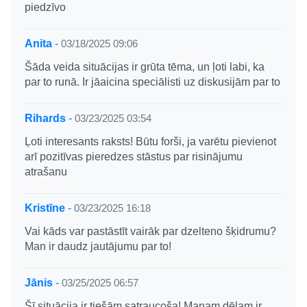
piedzīvo
Anita
-
03/18/2025 09:06
Šāda veida situācijas ir grūta tēma, un ļoti labi, ka
par to runā. Ir jāaicina speciālisti uz diskusijām par to
Rihards
-
03/23/2025 03:54
Ļoti interesants raksts! Būtu forši, ja varētu pievienot
arī pozitīvas pieredzes stāstus par risinājumu
atrašanu
Kristīne
-
03/23/2025 16:18
Vai kāds var pastāstīt vairāk par dzelteno šķidrumu?
Man ir daudz jautājumu par to!
Jānis
-
03/25/2025 06:57
Šī situācija ir tiešām satraucoša! Manam dēlam ir