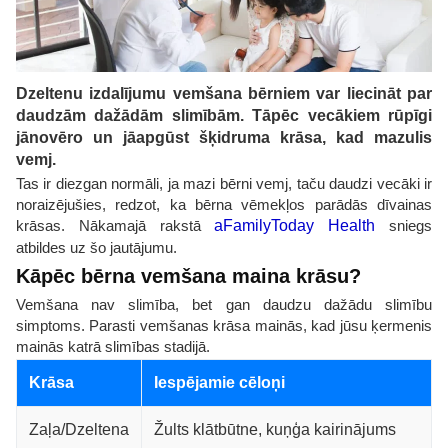
Dzeltenu izdalījumu vemšana bērniem var liecināt par
daudzām dažādām slimībām. Tāpēc vecākiem rūpīgi
jānovēro un jāapgūst šķidruma krāsa, kad mazulis
vemj.
Tas ir diezgan normāli, ja mazi bērni vemj, taču daudzi vecāki ir
noraizējušies, redzot, ka bērna vēmekļos parādās dīvainas
krāsas. Nākamajā rakstā
aFamilyToday Health
sniegs
atbildes uz šo jautājumu.
Kāpēc bērna vemšana maina krāsu?
Vemšana nav slimība, bet gan daudzu dažādu slimību
simptoms. Parasti vemšanas krāsa mainās, kad jūsu ķermenis
mainās katrā slimības stadijā.
Krāsa
Iespējamie cēloņi
Zaļa/Dzeltena
Žults klātbūtne, kuņģa kairinājums