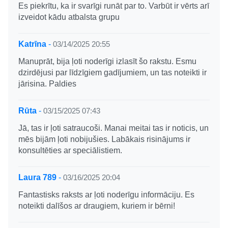
Es piekrītu, ka ir svarīgi runāt par to. Varbūt ir vērts arī
izveidot kādu atbalsta grupu
Katrīna
-
03/14/2025 20:55
Manuprāt, bija ļoti noderīgi izlasīt šo rakstu. Esmu
dzirdējusi par līdzīgiem gadījumiem, un tas noteikti ir
jārisina. Paldies
Rūta
-
03/15/2025 07:43
Jā, tas ir ļoti satraucoši. Manai meitai tas ir noticis, un
mēs bijām ļoti nobijušies. Labākais risinājums ir
konsultēties ar speciālistiem.
Laura 789
-
03/16/2025 20:04
Fantastisks raksts ar ļoti noderīgu informāciju. Es
noteikti dalīšos ar draugiem, kuriem ir bērni!