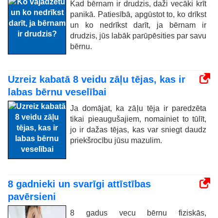
Kad bērnam ir drudzis, daži vecāki krīt
panikā. Patiesībā, apgūstot to, ko drīkst
un ko nedrīkst darīt, ja bērnam ir
drudzis, jūs labāk parūpēsities par savu
bērnu.
Uzreiz kabatā 8 veidu zāļu tējas, kas ir
labas bērnu veselībai
Ja domājat, ka zāļu tēja ir paredzēta
tikai pieaugušajiem, nomainiet to tūlīt,
jo ir dažas tējas, kas var sniegt daudz
priekšrocību jūsu mazulim.
8 gadnieki un svarīgi attīstības
pavērsieni
8 gadus vecu bērnu fiziskās,