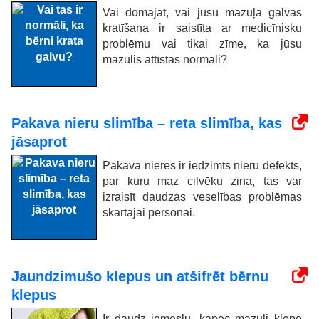
Vai domājat, vai jūsu mazuļa galvas
kratīšana ir saistīta ar medicīnisku
problēmu vai tikai zīme, ka jūsu
mazulis attīstās normāli?
Pakava nieru slimība – reta slimība, kas
jāsaprot
Pakava nieres ir iedzimts nieru defekts,
par kuru maz cilvēku zina, tas var
izraisīt daudzas veselības problēmas
skartajai personai.
Jaundzimušo klepus un atšifrēt bērnu
klepus
Ir daudz iemeslu, kāpēc mazuļi klepo