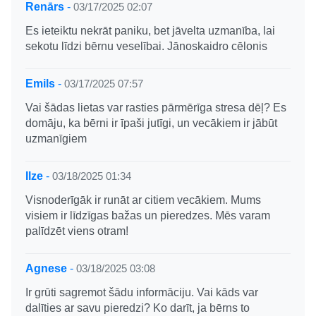
Renārs
-
03/17/2025 02:07
Es ieteiktu nekrāt paniku, bet jāvelta uzmanība, lai
sekotu līdzi bērnu veselībai. Jānoskaidro cēlonis
Emils
-
03/17/2025 07:57
Vai šādas lietas var rasties pārmērīga stresa dēļ? Es
domāju, ka bērni ir īpaši jutīgi, un vecākiem ir jābūt
uzmanīgiem
Ilze
-
03/18/2025 01:34
Visnoderīgāk ir runāt ar citiem vecākiem. Mums
visiem ir līdzīgas bažas un pieredzes. Mēs varam
palīdzēt viens otram!
Agnese
-
03/18/2025 03:08
Ir grūti sagremot šādu informāciju. Vai kāds var
dalīties ar savu pieredzi? Ko darīt, ja bērns to