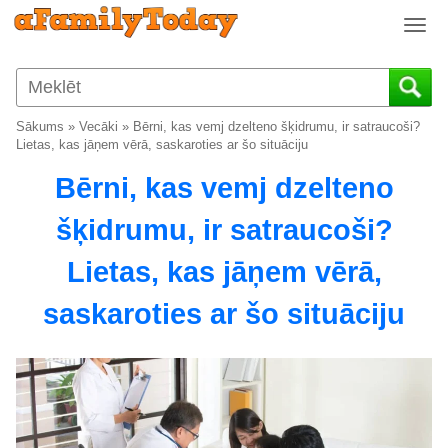
T
o
g
g
l
Sākums
»
Vecāki
»
Bērni, kas vemj dzelteno šķidrumu, ir satraucoši?
e
Lietas, kas jāņem vērā, saskaroties ar šo situāciju
n
Bērni, kas vemj dzelteno
a
v
šķidrumu, ir satraucoši?
i
g
Lietas, kas jāņem vērā,
a
t
saskaroties ar šo situāciju
i
o
n