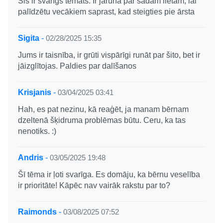
Šis ir svarīgs temats. Ir jārunā par šādām lietām, lai
palīdzētu vecākiem saprast, kad steigties pie ārsta
Sigita
-
02/28/2025 15:35
Jums ir taisnība, ir grūti vispārīgi runāt par šito, bet ir
jāizglītojas. Paldies par dalīšanos
Krisjanis
-
03/04/2025 03:41
Hah, es pat nezinu, kā reaģēt, ja manam bērnam
dzeltenā šķidruma problēmas būtu. Ceru, ka tas
nenotiks. :)
Andris
-
03/05/2025 19:48
Šī tēma ir ļoti svarīga. Es domāju, ka bērnu veselība
ir prioritāte! Kāpēc nav vairāk rakstu par to?
Raimonds
-
03/08/2025 07:52