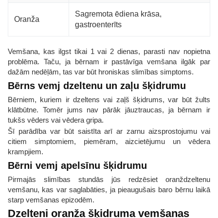
Sagremota ēdiena krāsa,
Oranža
gastroenterīts
Vemšana, kas ilgst tikai 1 vai 2 dienas, parasti nav nopietna
problēma. Taču, ja bērnam ir pastāvīga vemšana ilgāk par
dažām nedēļām, tas var būt hroniskas slimības simptoms.
Bērns vemj dzeltenu un zaļu šķidrumu
Bērniem, kuriem ir dzeltens vai zaļš šķidrums, var būt žults
klātbūtne. Tomēr jums nav pārāk jāuztraucas, ja bērnam ir
tukšs vēders vai vēdera gripa.
Šī parādība var būt saistīta arī ar zarnu aizsprostojumu vai
citiem simptomiem, piemēram, aizcietējumu un vēdera
krampjiem.
Bērni vemj apelsīnu šķidrumu
Pirmajās slimības stundās jūs redzēsiet oranždzeltenu
vemšanu, kas var saglabāties, ja pieaugušais baro bērnu laikā
starp vemšanas epizodēm.
Dzelteni oranža šķidruma vemšanas