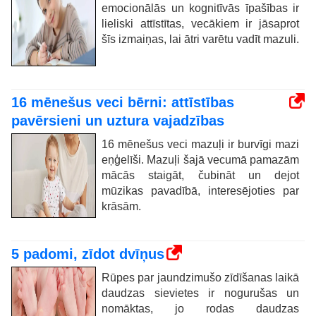
emocionālās un kognitīvās īpašības ir
lieliski attīstītas, vecākiem ir jāsaprot
šīs izmaiņas, lai ātri varētu vadīt mazuli.
16 mēnešus veci bērni: attīstības
pavērsieni un uztura vajadzības
16 mēnešus veci mazuļi ir burvīgi mazi
eņģelīši. Mazuļi šajā vecumā pamazām
mācās staigāt, čubināt un dejot
mūzikas pavadībā, interesējoties par
krāsām.
5 padomi, zīdot dvīņus
Rūpes par jaundzimušo zīdīšanas laikā
daudzas sievietes ir nogurušas un
nomāktas, jo rodas daudzas