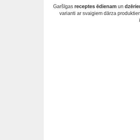
Garšīgas
receptes
ēdienam
un
dzēri
varianti ar svaigiem dārza produktiem,