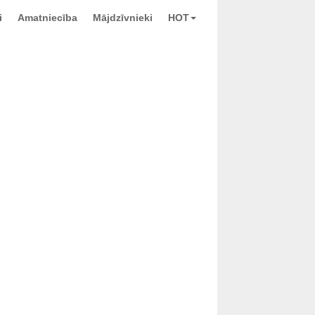
i
Amatniecība
Mājdzīvnieki
HOT