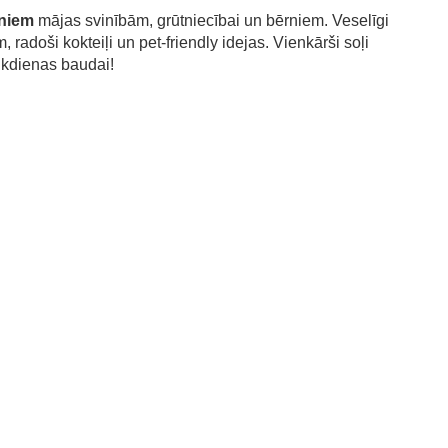
eniem
mājas svinībām, grūtniecībai un bērniem. Veselīgi
 radoši kokteiļi un pet-friendly idejas. Vienkārši soļi
ikdienas baudai!