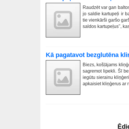
Raudzēt var gan baltos
jo saldie kartupeļi ir 
tie vienkārši garšo garš
saldos kartupeļus", kas
Kā pagatavot bezglutēna kl
Biezs, košļājams kliņģe
sagremot lipekli. Šī be
iegūtu sierainu kliņģer
apkaisiet kliņģerus ar r
Ēdi