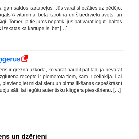
, gan saldos kartupeļus. Jūs varat sliecāties uz pēdējo,
bagāts A vitamīna, beta karotīna un šķiedrvielu avots, un
īgi. Tomēr, ja tie jums nepatīk, jūs pat varat iegūt "baltos
 izskatās kā kartupelis, bet […]
iņģerus
ris ir grezna uzkoda, ko varat baudīt pat tad, ja nevarat
zglutēna recepte ir piemērota tiem, kam ir celiakija. Lai
i, pievienojiet mīklai sieru un pirms likšanas cepeškrāsnī
upju sāli, lai iegūtu autentisku kliņģera pieskārienu. […]
ens un dzērieni