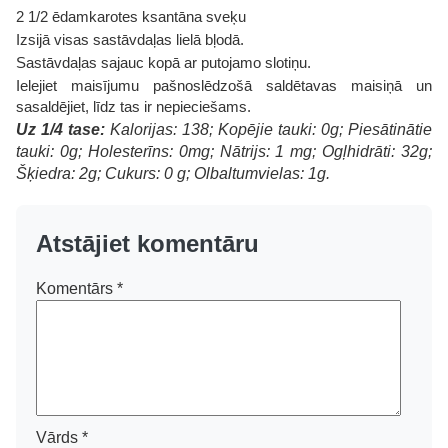
2 1/2 ēdamkarotes ksantāna sveķu
Izsijā visas sastāvdaļas lielā bļodā.
Sastāvdaļas sajauc kopā ar putojamo slotiņu.
Ielejiet maisījumu pašnoslēdzošā saldētavas maisiņā un
sasaldējiet, līdz tas ir nepieciešams.
Uz 1/4 tase:
Kalorijas: 138; Kopējie tauki: 0g; Piesātinātie
tauki: 0g; Holesterīns: 0mg; Nātrijs: 1 mg; Ogļhidrāti: 32g;
Šķiedra: 2g; Cukurs: 0 g; Olbaltumvielas: 1g.
Atstājiet komentāru
Komentārs
*
Vārds
*