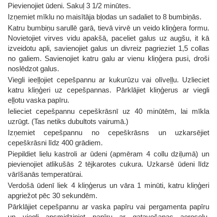
Pievienojiet ūdeni. Sakuļ 3 1/2 minūtes.
Izņemiet mīklu no maisītāja bļodas un sadaliet to 8 bumbiņās.
Katru bumbiņu sarullē garā, tievā virvē un veido kliņģera formu.
Novietojiet virves vidu apakšā, paceliet galus uz augšu, it kā
izveidotu apli, savienojiet galus un divreiz pagrieziet 1,5 collas
no galiem. Savienojiet katru galu ar vienu kliņģera pusi, droši
noslēdzot galus.
Viegli ieeļļojiet cepešpannu ar kukurūzu vai olīveļļu. Uzlieciet
katru kliņģeri uz cepešpannas. Pārklājiet kliņģerus ar viegli
eļļotu vaska papīru.
Ielieciet cepešpannu cepeškrāsnī uz 40 minūtēm, lai mīkla
uzrūgt. (Tas netiks dubultots vairumā.)
Izņemiet cepešpannu no cepeškrāsns un uzkarsējiet
cepeškrāsni līdz 400 grādiem.
Piepildiet lielu kastroli ar ūdeni (apmēram 4 collu dziļumā) un
pievienojiet atlikušās 2 tējkarotes cukura. Uzkarsē ūdeni līdz
vārīšanās temperatūrai.
Verdošā ūdenī liek 4 kliņģerus un vāra 1 minūti, katru kliņģeri
apgriežot pēc 30 sekundēm.
Pārklājiet cepešpannu ar vaska papīru vai pergamenta papīru
un viegli apsmidziniet papīru ar gatavošanas aerosolu.