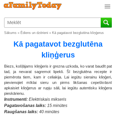
T
o
g
g
l
Sākums
»
Ēdiens un dzērieni
»
Kā pagatavot bezglutēna kliņģerus
e
n
Kā pagatavot bezglutēna
a
v
kliņģerus
i
g
Biezs, košļājams kliņģeris ir grezna uzkoda, ko varat baudīt pat
a
tad, ja nevarat sagremot lipekli. Šī bezglutēna recepte ir
t
piemērota tiem, kam ir celiakija. Lai iegūtu sierainu kliņģeri,
i
pievienojiet mīklai sieru un pirms likšanas cepeškrāsnī
o
apkaisiet kliņģerus ar rupju sāli, lai iegūtu autentisku kliņģera
n
pieskārienu.
Instrumenti:
Elektriskais mikseris
Pagatavošanas laiks:
15 minūtes
Raugšanas laiks:
40 minūtes