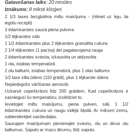
Gatavošanas laiks:
20 minūtes
Iznākums:
8 mīksti kliņģeri
2 1/3 tases bezglutēna miltu maisījuma - (ritiniet uz leju, lai
iegūtu recepti)
3 ēdamkarotes sausā piena pulvera
1/2 tējkarotes sāls
1 1/2 ēdamkarotes plus 2 tējkarotes granulēta cukura
2 1/4 tējkarotes (1 paciņa) ātri pagatavojama rauga
2 ēdamkarotes sviesta, izkausēta un atdzesēta
1 ola, istabas temperatūrā
2 olu baltumi, istabas temperatūrā, plus 1 olas baltums
1/2 tase silta ūdens (110 grādi), plus 1 tējkarote ūdens
Nepiedegošs vārīšanas aerosols
Uzkarsē cepeškrāsni līdz 200 grādiem. Kad cepeškrāsns ir
sasniegusi šo temperatūru, izslēdziet to.
Ievietojiet miltu maisījumu, piena pulveri, sāli, 1 1/2
ēdamkarotes cukura un raugu vidējā bļodā. Ar mikseri zemu,
sablenderējiet sastāvdaļas.
Sausajam maisījumam pievienojiet sviestu, olu un divus olu
baltumus. Saputo ar mazu ātrumu, līdz saputo.