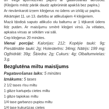
(Kliņģeris mēdz pārāk daudz apbrūnināt apakšā bez papīra.)
Ar rievāmkaroti izņem kliņģerus no ūdens un izklāj uz papīra.
Atkārtojiet 11. un 13. darbību ar atlikušajiem 4 kliņģeriem.
Mazā bļodiņā saputo atlikušo olu baltumu ar 1 tējkaroti ūdens
līdz putām. Ar maisījumu smērē kliņģeri virsū. Ja vēlaties,
apkaisa virsas ar sēklām vai sāli.
Cep kliņģerus 20 minūtes.
Vienai porcijai:
Kalorijas: 212; Kopējie tauki: 9g;
Piesātinātie tauki: 2g; Holesterīns: 34mg; Nātrijs: 199 mg;
Ogļhidrāti: 39g; Šķiedra: 2g; Cukurs: 4g; Olbaltumvielas:
3.g.
Bezglutēna miltu maisījums
Pagatavošanas laiks:
5 minūtes
Iznākums:
5 tases
2 1/2 tases rīsu miltu
1 glāze kartupeļu cietes miltu
1 glāze tapiokas miltu
1/4 tase garbanzo pupiņu miltu
1/4 tase kukurūzas cietes