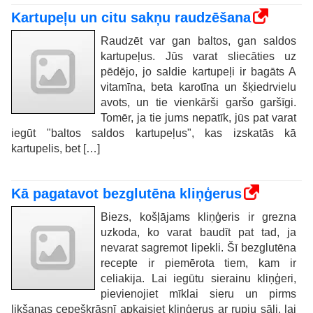
Kartupeļu un citu sakņu raudzēšana
Raudzēt var gan baltos, gan saldos
kartupeļus. Jūs varat sliecāties uz
pēdējo, jo saldie kartupeļi ir bagāts A
vitamīna, beta karotīna un šķiedrvielu
avots, un tie vienkārši garšo garšīgi.
Tomēr, ja tie jums nepatīk, jūs pat varat
iegūt "baltos saldos kartupeļus", kas izskatās kā
kartupelis, bet […]
Kā pagatavot bezglutēna kliņģerus
Biezs, košļājams kliņģeris ir grezna
uzkoda, ko varat baudīt pat tad, ja
nevarat sagremot lipekli. Šī bezglutēna
recepte ir piemērota tiem, kam ir
celiakija. Lai iegūtu sierainu kliņģeri,
pievienojiet mīklai sieru un pirms
likšanas cepeškrāsnī apkaisiet kliņģerus ar rupju sāli, lai