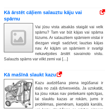
Kā ārstēt cāļiem salauztu kāju vai
spārnu
Vai jūsu vista atsakās staigāt vai velk
spārnu? Tam var būt kājas vai spārna
lūzums. Ar salauztiem spārniem vistai ir
diezgan viegli sadzīvot; lauztas kājas
nav. Ar kājām un spārniem ir svarīgi
nekavējoties ārstēt savainoto vistu.
Salauzts spārns var vilkt zemi vai […]
Kā mašīnā slaukt kazu
Kazu audzēšana piena iegūšanai ir
daļa no zaļā dzīvesveida. Ja uzskatāt,
ka jūsu rokas nav pietiekami spēcīgas,
lai slauktu kazas ar rokām, jums ir
problēmas, piemēram, karpālā kanāls,