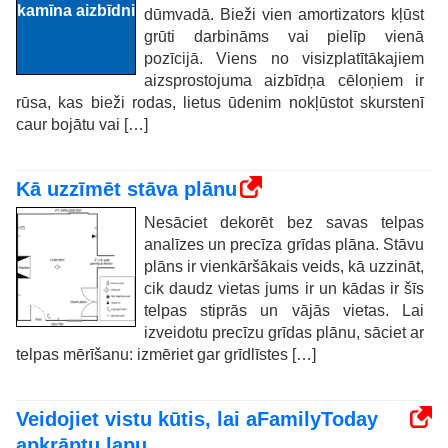
dūmvadā. Bieži vien amortizators kļūst
grūti darbināms vai pielīp vienā
pozīcijā. Viens no visizplatītākajiem
aizsprostojuma aizbīdņa cēloņiem ir
rūsa, kas bieži rodas, lietus ūdenim nokļūstot skurstenī
caur bojātu vai […]
Kā uzzīmēt stāva plānu
Nesāciet dekorēt bez savas telpas
analīzes un precīza grīdas plāna. Stāvu
plāns ir vienkāršākais veids, kā uzzināt,
cik daudz vietas jums ir un kādas ir šīs
telpas stiprās un vājās vietas. Lai
izveidotu precīzu grīdas plānu, sāciet ar
telpas mērīšanu: izmēriet gar grīdlīstes […]
Veidojiet vistu kūtis, lai aFamilyToday
apkrāptu lapu