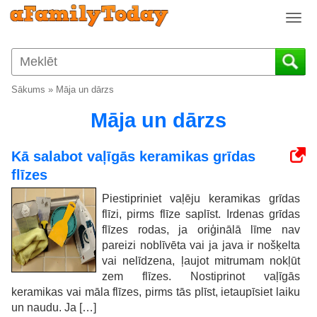
T
o
g
g
l
Sākums
»
Māja un dārzs
e
n
Māja un dārzs
a
v
Kā salabot vaļīgās keramikas grīdas
i
flīzes
g
a
Piestipriniet vaļēju keramikas grīdas
t
flīzi, pirms flīze saplīst. Irdenas grīdas
i
flīzes rodas, ja oriģinālā līme nav
o
pareizi noblīvēta vai ja java ir nošķelta
n
vai nelīdzena, ļaujot mitrumam nokļūt
zem flīzes. Nostiprinot vaļīgās
keramikas vai māla flīzes, pirms tās plīst, ietaupīsiet laiku
un naudu. Ja […]