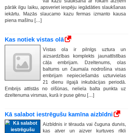
vai kazu slaukšana ar rokām aizņem
pārāk ilgu laiku, apsveriet iespēju iegādāties slaukšanas
iekārtu. Mazās slaucamo kazu fermas izmanto kausa
piena mašīnu […]
Kas notiek vistas olā
Vistas ola ir pilnīgs uztura un
aizsardzības komplekts jaunattīstības
cāļa embrijam. Dzeltenums, olas
baltums un čaumala nodrošina visas
embrijam nepieciešamās uzturvielas
21 dienu ilgajā inkubācijas periodā.
Embrijs attīstās no olšūnas, neliela balta punkta uz
dzeltenuma virsmas, kurā ir puse gēnu […]
Kā salabot iestrēgušu kamīna aizbīdni
Aizbīdnis ir tērauda vai čuguna durvis,
kas atver un aizver kurtuves rīkli