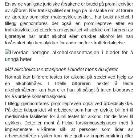
En av de vanligste juridiske årsakene er brudd på promillenivåer
av sjåfører. Når trafikkpolitiet ser tegn på mistanke om at førere
av kjøretøy som biler, motorsykler, sykler... har brukt alkohol. I
tillegg gjennomføres det også en promilleprøve etter en
trafikkulykke, og etterforskningspolitiet vil sjekke om føreren av
kjøretøyet har brukt alkohol eller drukket alkohol før han
forårsaket ulykken.ulykker for andre og for straffeforfølgelse.
Mål alkoholkonsentrasjonen i blodet mens du kjører
Normalt kan bilførere testes for alkohol på stedet ved hjelp av
en alkoholmåler. I tilfelle bilføreren nekter å teste
alkoholmåleren, kan han eller hun bli pålagt å ta en blodprøve
for å vurdere konsentrasjonen.
I tillegg gjennomføres promilleprøven også ved arbeidsulykke.
På dette tidspunktet vil arbeidere som har en ulykke bli ført til
medisinske fasiliteter for å bli testet for alkohol før de fører til
ulykken. Dette er ment å hjelpe forsikringsselskaper med å
implementere vilkårene slik at personer som lider av
arbeidsrelaterte ulykker kan nyte godt av kroppsforsikring eller