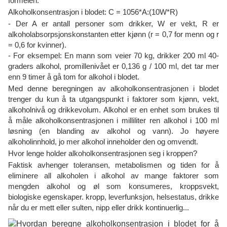
formelen:
Alkoholkonsentrasjon i blodet: C = 1056*A:(10W*R)
- Der A er antall personer som drikker, W er vekt, R er
alkoholabsorpsjonskonstanten etter kjønn (r = 0,7 for menn og r
= 0,6 for kvinner).
- For eksempel: En mann som veier 70 kg, drikker 200 ml 40-
graders alkohol, promillenivået er 0,136 g / 100 ml, det tar mer
enn 9 timer å gå tom for alkohol i blodet.
Med denne beregningen av alkoholkonsentrasjonen i blodet
trenger du kun å ta utgangspunkt i faktorer som kjønn, vekt,
alkoholnivå og drikkevolum. Alkohol er en enhet som brukes til
å måle alkoholkonsentrasjonen i milliliter ren alkohol i 100 ml
løsning (en blanding av alkohol og vann). Jo høyere
alkoholinnhold, jo mer alkohol inneholder den og omvendt.
Hvor lenge holder alkoholkonsentrasjonen seg i kroppen?
Faktisk avhenger toleransen, metabolismen og tiden for å
eliminere all alkoholen i alkohol av mange faktorer som
mengden alkohol og øl som konsumeres, kroppsvekt,
biologiske egenskaper. kropp, leverfunksjon, helsestatus, drikke
når du er mett eller sulten, nipp eller drikk kontinuerlig...