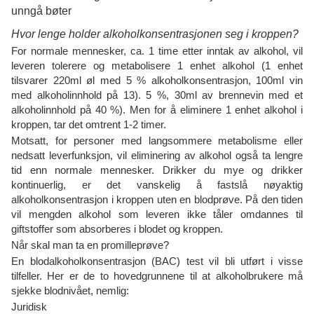
Hvor lenge holder alkoholkonsentrasjonen seg i kroppen?
For normale mennesker, ca. 1 time etter inntak av alkohol, vil
leveren tolerere og metabolisere 1 enhet alkohol (1 enhet
tilsvarer 220ml øl med 5 % alkoholkonsentrasjon, 100ml vin
med alkoholinnhold på 13). 5 %, 30ml av brennevin med et
alkoholinnhold på 40 %). Men for å eliminere 1 enhet alkohol i
kroppen, tar det omtrent 1-2 timer.
Motsatt, for personer med langsommere metabolisme eller
nedsatt leverfunksjon, vil eliminering av alkohol også ta lengre
tid enn normale mennesker. Drikker du mye og drikker
kontinuerlig, er det vanskelig å fastslå nøyaktig
alkoholkonsentrasjon i kroppen uten en blodprøve. På den tiden
vil mengden alkohol som leveren ikke tåler omdannes til
giftstoffer som absorberes i blodet og kroppen.
Når skal man ta en promilleprøve?
En blodalkoholkonsentrasjon (BAC) test vil bli utført i visse
tilfeller. Her er de to hovedgrunnene til at alkoholbrukere må
sjekke blodnivået, nemlig:
Juridisk