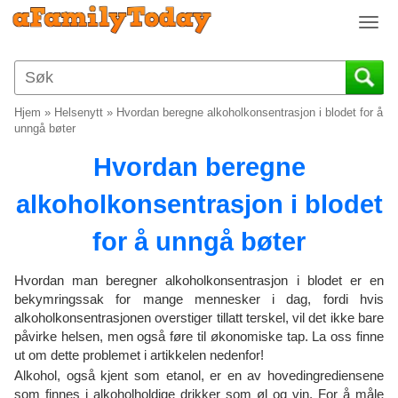
T
o
g
g
l
Hjem
»
Helsenytt
»
Hvordan beregne alkoholkonsentrasjon i blodet for å
e
unngå bøter
n
Hvordan beregne
a
v
alkoholkonsentrasjon i blodet
i
g
for å unngå bøter
a
t
i
Hvordan man beregner alkoholkonsentrasjon i blodet er en
o
bekymringssak for mange mennesker i dag, fordi hvis
alkoholkonsentrasjonen overstiger tillatt terskel, vil det ikke bare
n
påvirke helsen, men også føre til økonomiske tap. La oss finne
ut om dette problemet i artikkelen nedenfor!
Alkohol, også kjent som etanol, er en av hovedingrediensene
som finnes i alkoholholdige drikker som øl og vin. For å måle