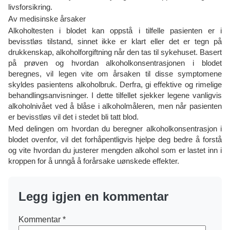
livsforsikring.
Av medisinske årsaker
Alkoholtesten i blodet kan oppstå i tilfelle pasienten er i
bevisstløs tilstand, sinnet ikke er klart eller det er tegn på
drukkenskap, alkoholforgiftning når den tas til sykehuset. Basert
på prøven og hvordan alkoholkonsentrasjonen i blodet
beregnes, vil legen vite om årsaken til disse symptomene
skyldes pasientens alkoholbruk. Derfra, gi effektive og rimelige
behandlingsanvisninger. I dette tilfellet sjekker legene vanligvis
alkoholnivået ved å blåse i alkoholmåleren, men når pasienten
er bevisstløs vil det i stedet bli tatt blod.
Med delingen om hvordan du beregner alkoholkonsentrasjon i
blodet ovenfor, vil det forhåpentligvis hjelpe deg bedre å forstå
og vite hvordan du justerer mengden alkohol som er lastet inn i
kroppen for å unngå å forårsake uønskede effekter.
Legg igjen en kommentar
Kommentar
*