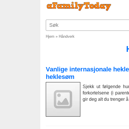
Hjem
»
Håndverk
Vanlige internasjonale hekl
heklesøm
Sjekk ut følgende hur
forkortelsene (i pare
gir deg alt du trenger 