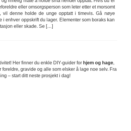
l og rimelig måte å holde små hender opptatt. Hvis du er
teforeldre eller omsorgsperson som leter etter et morsomt
k, vil denne holde de unge opptatt i timevis. Gå nøye
 i enhver oppskrift du lager. Elementer som boraks kan
itasjon eller skade. Se […]
ivitet! Her finner du enkle DIY-guider for
hjem og hage
,
 foreldre, gravide og alle som elsker å lage noe selv. Fra
ing – start ditt neste prosjekt i dag!