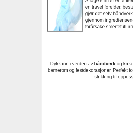
Å lage slim er en enke
en travel forelder, bes
gjør-det-selv-håndver
gjennom ingrediensene
forårsake smertefull irr
Dykk inn i verden av
håndverk
og kreat
barnerom og festdekorasjoner. Perfekt for
strikking til oppuss