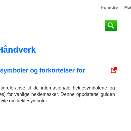
Foreldre
Mat
Håndverk
esymboler og forkortelser for
tigreferanse til de internasjonale heklesymbolene og
ntes) for vanlige heklemasker. Denne oppdaterte guiden
å vite om heklesymboler.