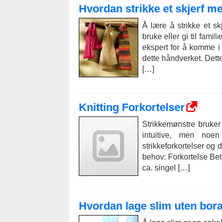
Hvordan strikke et skjerf
Å lære å strikke et s
bruke eller gi til fami
ekspert for å komme i
dette håndverket. Dett
[…]
Knitting Forkortelser
Strikkemønstre bruker
intuitive, men noe
strikkeforkortelser og 
behov: Forkortelse Bet
ca. singel […]
Hvordan lage slim uten bora