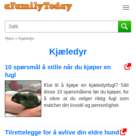
T
o
g
g
l
Hjem
»
Kjæledyr
e
n
Kjæledyr
a
v
10 spørsmål å stille når du kjøper en
i
fugl
g
a
Klar til å kjøpe en kjæledyrfugl? Still
t
disse 10 spørsmålene før du kjøper, for
i
å sikre at du velger riktig fugl som
o
matcher din livsstil og personlighet.
n
Tilrettelegge for å avlive din eldre hund