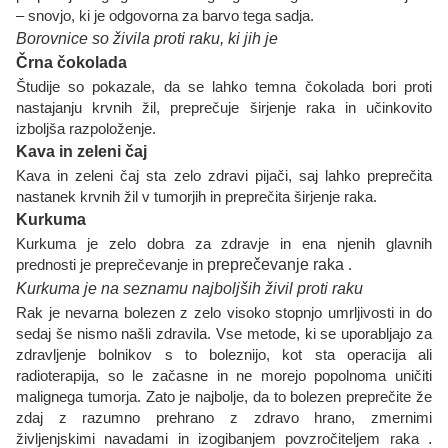
– snovjo, ki je odgovorna za barvo tega sadja.
Borovnice so živila proti raku, ki jih je
Črna čokolada
Študije so pokazale, da se lahko temna čokolada bori proti
nastajanju krvnih žil, preprečuje širjenje raka in učinkovito
izboljša razpoloženje.
Kava in zeleni čaj
Kava in zeleni čaj sta zelo zdravi pijači, saj lahko preprečita
nastanek krvnih žil v tumorjih in preprečita širjenje raka.
Kurkuma
Kurkuma je zelo dobra za zdravje in ena njenih glavnih
prednosti je preprečevanje in
preprečevanje raka
.
Kurkuma je na seznamu najboljših živil proti raku
Rak je nevarna bolezen z zelo visoko stopnjo umrljivosti in do
sedaj še nismo našli zdravila. Vse metode, ki se uporabljajo za
zdravljenje bolnikov s to boleznijo, kot sta operacija ali
radioterapija, so le začasne in ne morejo popolnoma uničiti
malignega tumorja. Zato je najbolje, da to bolezen preprečite že
zdaj z razumno prehrano z zdravo hrano, zmernimi
življenjskimi navadami in izogibanjem povzročiteljem raka
.