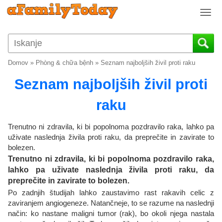
T
o
g
g
l
Domov
»
Phòng & chữa bệnh
»
Seznam najboljših živil proti raku
e
n
Seznam najboljših živil proti
a
v
raku
i
g
Trenutno ni zdravila, ki bi popolnoma pozdravilo raka, lahko pa
a
uživate naslednja živila proti raku, da preprečite in zavirate to
t
bolezen.
i
Trenutno ni zdravila, ki bi popolnoma pozdravilo raka,
o
lahko pa uživate naslednja živila proti raku, da
n
preprečite in zavirate to bolezen.
Po zadnjih študijah lahko zaustavimo rast rakavih celic z
zaviranjem angiogeneze. Natančneje, to se razume na naslednji
način: ko nastane maligni tumor (rak), bo okoli njega nastala