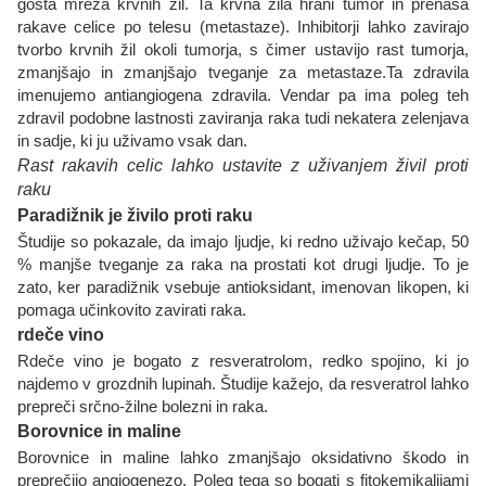
gosta mreža krvnih žil. Ta krvna žila hrani tumor in prenaša
rakave celice po telesu (metastaze). Inhibitorji lahko zavirajo
tvorbo krvnih žil okoli tumorja, s čimer ustavijo rast tumorja,
zmanjšajo in zmanjšajo tveganje za metastaze.Ta zdravila
imenujemo antiangiogena zdravila. Vendar pa ima poleg teh
zdravil podobne lastnosti zaviranja raka tudi nekatera zelenjava
in sadje, ki ju uživamo vsak dan.
Rast rakavih celic lahko ustavite z uživanjem živil proti
raku
Paradižnik je živilo proti raku
Študije so pokazale, da imajo ljudje, ki redno uživajo kečap, 50
% manjše tveganje za raka na prostati kot drugi ljudje. To je
zato, ker paradižnik vsebuje antioksidant, imenovan likopen, ki
pomaga učinkovito zavirati raka.
rdeče vino
Rdeče vino je bogato z resveratrolom, redko spojino, ki jo
najdemo v grozdnih lupinah. Študije kažejo, da resveratrol lahko
prepreči srčno-žilne bolezni in raka.
Borovnice in maline
Borovnice in maline lahko zmanjšajo oksidativno škodo in
preprečijo angiogenezo. Poleg tega so bogati s fitokemikalijami