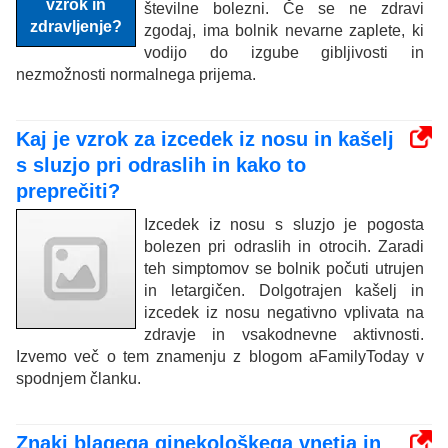
številne bolezni. Če se ne zdravi
zgodaj, ima bolnik nevarne zaplete, ki
vodijo do izgube gibljivosti in
nezmožnosti normalnega prijema.
Kaj je vzrok za izcedek iz nosu in kašelj
s sluzjo pri odraslih in kako to
preprečiti?
Izcedek iz nosu s sluzjo je pogosta
bolezen pri odraslih in otrocih. Zaradi
teh simptomov se bolnik počuti utrujen
in letargičen. Dolgotrajen kašelj in
izcedek iz nosu negativno vplivata na
zdravje in vsakodnevne aktivnosti.
Izvemo več o tem znamenju z blogom aFamilyToday v
spodnjem članku.
Znaki blagega ginekološkega vnetja in