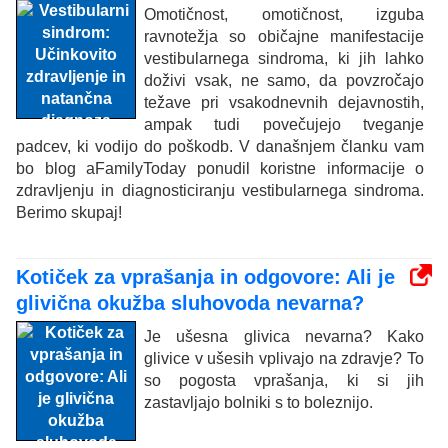
Omotičnost, omotičnost, izguba
ravnotežja so običajne manifestacije
vestibularnega sindroma, ki jih lahko
doživi vsak, ne samo, da povzročajo
težave pri vsakodnevnih dejavnostih,
ampak tudi povečujejo tveganje
padcev, ki vodijo do poškodb. V današnjem članku vam
bo blog aFamilyToday ponudil koristne informacije o
zdravljenju in diagnosticiranju vestibularnega sindroma.
Berimo skupaj!
Kotiček za vprašanja in odgovore: Ali je
glivična okužba sluhovoda nevarna?
Je ušesna glivica nevarna? Kako
glivice v ušesih vplivajo na zdravje? To
so pogosta vprašanja, ki si jih
zastavljajo bolniki s to boleznijo.