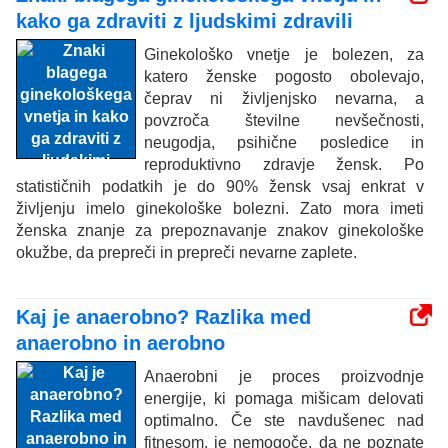
kako ga zdraviti z ljudskimi zdravili
Ginekološko vnetje je bolezen, za
katero ženske pogosto obolevajo,
čeprav ni življenjsko nevarna, a
povzroča številne nevšečnosti,
neugodja, psihične posledice in
reproduktivno zdravje žensk. Po
statističnih podatkih je do 90% žensk vsaj enkrat v
življenju imelo ginekološke bolezni. Zato mora imeti
ženska znanje za prepoznavanje znakov ginekološke
okužbe, da prepreči in prepreči nevarne zaplete.
Kaj je anaerobno? Razlika med
anaerobno in aerobno
Anaerobni je proces proizvodnje
energije, ki pomaga mišicam delovati
optimalno. Če ste navdušenec nad
fitnesom, je nemogoče, da ne poznate