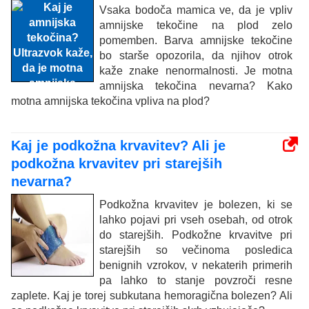
Vsaka bodoča mamica ve, da je vpliv
amnijske tekočine na plod zelo
pomemben. Barva amnijske tekočine
bo starše opozorila, da njihov otrok
kaže znake nenormalnosti. Je motna
amnijska tekočina nevarna? Kako
motna amnijska tekočina vpliva na plod?
Kaj je podkožna krvavitev? Ali je
podkožna krvavitev pri starejših
nevarna?
Podkožna krvavitev je bolezen, ki se
lahko pojavi pri vseh osebah, od otrok
do starejših. Podkožne krvavitve pri
starejših so večinoma posledica
benignih vzrokov, v nekaterih primerih
pa lahko to stanje povzroči resne
zaplete. Kaj je torej subkutana hemoragična bolezen? Ali