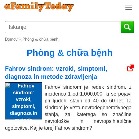
T
o
g
g
l
Domov
»
Phòng & chữa bệnh
e
n
Phòng & chữa bệnh
a
v
Fahrov sindrom: vzroki, simptomi,
i
diagnoza in metode zdravljenja
g
a
Fahrov sindrom je redek sindrom, z
t
incidenco 1 od 1.000.000, ki se pojavi
i
pri ljudeh, starih od 40 do 60 let. Ta
o
sindrom je vrsta nevrodegenerativnega
n
stanja, za katerega so značilne
nevrološke in nevropsihiatrične
ugotovitve. Kaj je torej Fahrov sindrom?