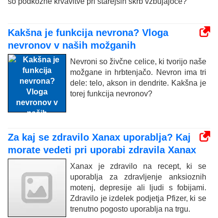
so podkožne krvavitve pri starejših skrb vzbujajoče?
Kakšna je funkcija nevrona? Vloga
nevronov v naših možganih
Nevroni so živčne celice, ki tvorijo naše
možgane in hrbtenjačo. Nevron ima tri
dele: telo, akson in dendrite. Kakšna je
torej funkcija nevronov?
Za kaj se zdravilo Xanax uporablja? Kaj
morate vedeti pri uporabi zdravila Xanax
Xanax je zdravilo na recept, ki se
uporablja za zdravljenje anksioznih
motenj, depresije ali ljudi s fobijami.
Zdravilo je izdelek podjetja Pfizer, ki se
trenutno pogosto uporablja na trgu.