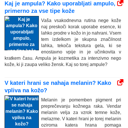
Kaj je ampula? Kako uporabljati ampulo,
primerno za vse tipe kože
Vaša vsakodnevna rutina nege kože
naj preskoči korak uporabe esence, ki
lahko prodre v kožo in jo nahrani. Vsem
tem izdelkom je skupna značilnost
lahka, tekoča tekstura gela, ki se
enostavno vpije in je učinkovita v
kratkem času. Ampula je kozmetika za intenzivno nego
kože, ki ji zaupa veliko žensk. Kaj so torej ampule?
V kateri hrani se nahaja melanin? Kako
vpliva na kožo?
Melanin je pomemben pigment pri
preprečevanju kožnega raka. Vendar
melanin velja za vzrok temne kože,
melazme. V kateri hrani je torej melanin
oziroma katera hrana pomaga