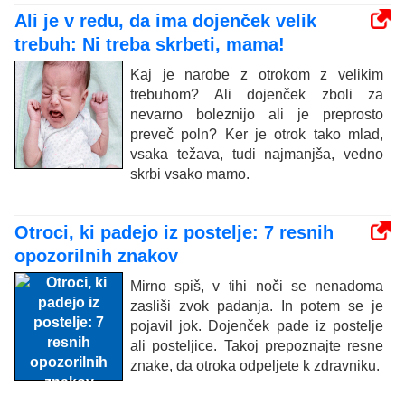
Ali je v redu, da ima dojenček velik
trebuh: Ni treba skrbeti, mama!
Kaj je narobe z otrokom z velikim
trebuhom? Ali dojenček zboli za
nevarno boleznijo ali je preprosto
preveč poln? Ker je otrok tako mlad,
vsaka težava, tudi najmanjša, vedno
skrbi vsako mamo.
Otroci, ki padejo iz postelje: 7 resnih
opozorilnih znakov
Mirno spiš, v tihi noči se nenadoma
zasliši zvok padanja. In potem se je
pojavil jok. Dojenček pade iz postelje
ali posteljice. Takoj prepoznajte resne
znake, da otroka odpeljete k zdravniku.