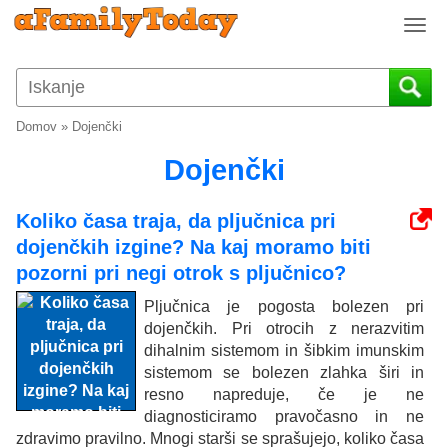
T
o
g
g
l
Domov
»
Dojenčki
e
n
Dojenčki
a
v
Koliko časa traja, da pljučnica pri
i
dojenčkih izgine? Na kaj moramo biti
g
a
pozorni pri negi otrok s pljučnico?
t
Pljučnica je pogosta bolezen pri
i
dojenčkih. Pri otrocih z nerazvitim
o
dihalnim sistemom in šibkim imunskim
n
sistemom se bolezen zlahka širi in
resno napreduje, če je ne
diagnosticiramo pravočasno in ne
zdravimo pravilno. Mnogi starši se sprašujejo, koliko časa