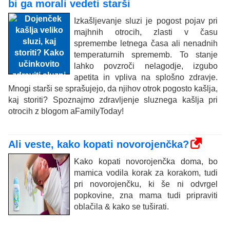
bi ga morali vedeti starši
Izkašljevanje sluzi je pogost pojav pri
majhnih otrocih, zlasti v času
spremembe letnega časa ali nenadnih
temperaturnih sprememb. To stanje
lahko povzroči nelagodje, izgubo
apetita in vpliva na splošno zdravje.
Mnogi starši se sprašujejo, da njihov otrok pogosto kašlja,
kaj storiti? Spoznajmo zdravljenje sluznega kašlja pri
otrocih z blogom aFamilyToday!
Ali veste, kako kopati novorojenčka?
Kako kopati novorojenčka doma, bo
mamica vodila korak za korakom, tudi
pri novorojenčku, ki še ni odvrgel
popkovine, zna mama tudi pripraviti
oblačila & kako se tuširati.