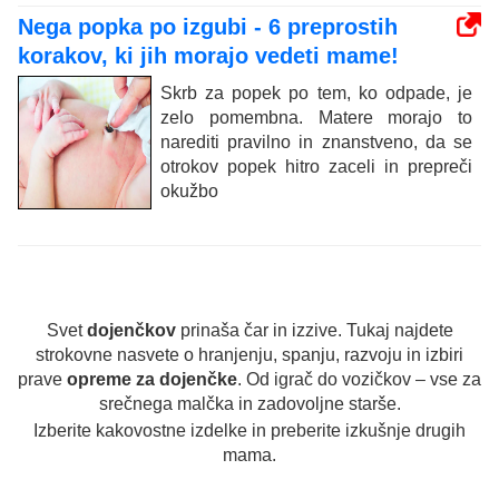
Nega popka po izgubi - 6 preprostih
korakov, ki jih morajo vedeti mame!
Skrb za popek po tem, ko odpade, je
zelo pomembna. Matere morajo to
narediti pravilno in znanstveno, da se
otrokov popek hitro zaceli in prepreči
okužbo
Svet
dojenčkov
prinaša čar in izzive. Tukaj najdete
strokovne nasvete o hranjenju, spanju, razvoju in izbiri
prave
opreme za dojenčke
. Od igrač do vozičkov – vse za
srečnega malčka in zadovoljne starše.
Izberite kakovostne izdelke in preberite izkušnje drugih
mama.