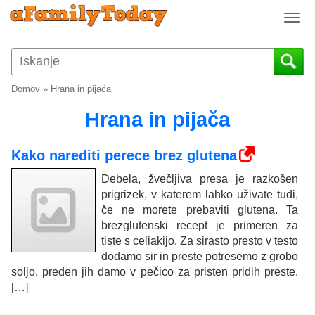
T
o
g
g
l
Domov
»
Hrana in pijača
e
n
Hrana in pijača
a
v
Kako narediti perece brez glutena
i
g
Debela, žvečljiva presa je razkošen
a
prigrizek, v katerem lahko uživate tudi,
t
če ne morete prebaviti glutena. Ta
i
brezglutenski recept je primeren za
o
tiste s celiakijo. Za sirasto presto v testo
n
dodamo sir in preste potresemo z grobo
soljo, preden jih damo v pečico za pristen pridih preste.
[…]