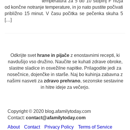
temperatura za 5 do 10 stopinj F nižja
od končne notranje temperature, in jo nato pustite počivati
​​približno 15 minut. V času počitka se pečenka skuha 5
[…]
Odkrijte svet
hrane in pijače
z enostavnimi recepti, ki
navdušijo vso družino. Naučite se kuhati zdrave obroke,
slastne sladice in osvežilne napitke. Prilagodite jedi za
nosečnice, dojenčke in starše. Naj bo kuhinja zabavna z
našimi nasveti za
zdravo prehrano
, sezonske sestavine
in hitre ideje za večerjo.
Copyright © 2020 blog.afamilytoday.com
Contact:
contact@afamilytoday.com
About
Contact
Privacy Policy
Terms of Service