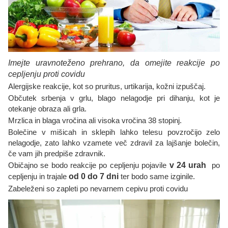
Imejte uravnoteženo prehrano, da omejite reakcije po
cepljenju proti covidu
Alergijske reakcije, kot so pruritus, urtikarija, kožni izpuščaj.
Občutek srbenja v grlu, blago nelagodje pri dihanju, kot je
otekanje obraza ali grla.
Mrzlica in blaga vročina ali visoka vročina 38 stopinj.
Bolečine v mišicah in sklepih lahko telesu povzročijo zelo
nelagodje, zato lahko vzamete več zdravil za lajšanje bolečin,
če vam jih predpiše zdravnik.
Običajno se bodo reakcije po cepljenju pojavile
v 24 urah
po
cepljenju in trajale
od 0 do 7 dni
ter bodo same izginile.
Zabeleženi so zapleti po nevarnem cepivu proti covidu