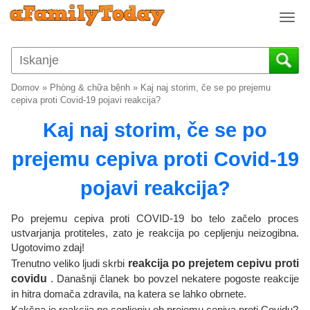
T
o
g
g
l
Domov
»
Phòng & chữa bệnh
»
Kaj naj storim, če se po prejemu
e
cepiva proti Covid-19 pojavi reakcija?
n
Kaj naj storim, če se po
a
v
prejemu cepiva proti Covid-19
i
g
pojavi reakcija?
a
t
i
Po prejemu cepiva proti COVID-19 bo telo začelo proces
o
ustvarjanja protiteles, zato je reakcija po cepljenju neizogibna.
Ugotovimo zdaj!
n
Trenutno veliko ljudi skrbi
reakcija po prejetem cepivu proti
covidu
. Današnji članek bo povzel nekatere pogoste reakcije
in hitra domača zdravila, na katera se lahko obrnete.
Kakšna je reakcija po cepljenju ob prejemu cepiva proti Covidu?