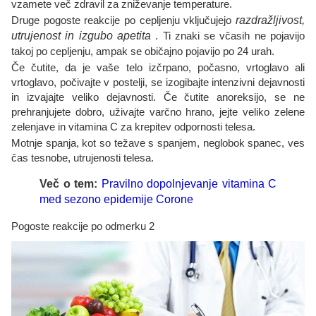
vzamete več zdravil za zniževanje temperature.
Druge pogoste reakcije po cepljenju vključujejo
razdražljivost,
utrujenost in izgubo apetita
. Ti znaki se včasih ne pojavijo
takoj po cepljenju, ampak se običajno pojavijo po 24 urah.
Če čutite, da je vaše telo izčrpano, počasno, vrtoglavo ali
vrtoglavo, počivajte v postelji, se izogibajte intenzivni dejavnosti
in izvajajte veliko dejavnosti. Če čutite anoreksijo, se ne
prehranjujete dobro, uživajte varčno hrano, jejte veliko zelene
zelenjave in vitamina C za krepitev odpornosti telesa.
Motnje spanja, kot so težave s spanjem, neglobok spanec, ves
čas tesnobe, utrujenosti telesa.
Več o tem:
Pravilno dopolnjevanje vitamina C
med sezono epidemije Corone
Pogoste reakcije po odmerku 2