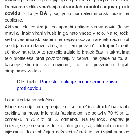
Dobivamo veliko vprašanj o
stranskih učinkih cepiva proti
covidu
? To je
DA
, saj je to normalen imunski odziv na
cepljenje.
Aktivno telo cepiva je, da uporabi antigen virusa covid (ki so
mrtvi ali inaktivirani virusi) in ga nato vnese v telo. Na tej točki
se bo vaš imunski sistem na cepivo odzval na enak način, kot
se dejansko odzove virus, in s tem povzročil nekaj neželenih
učinkov na telo. A te reakcije trajajo le kratek čas in takrat ima
telo protitelesa proti povzročitelju v cepivu, ne glede na to, ali
kasneje zbolimo za covidom, ne bo povzročilo hujših
simptomov za telo.
Glej tudi:
Pogoste reakcije po prejemu cepiva
proti covidu
Lokalni odziv na bolečino
Blage reakcije po cepljenju, kot so bolečina ali rdečina, rahla
oteklina na mestu injiciranja (ta simptom se pojavi v 70 % pri 1.
odmerku in 75,2 % pri 2. odmerku. Na tej točki, čeprav je
boleča, se je ne smete dotikati ali drgniti , saj lahko okuži mesto
injiciranja. To je običajen neželeni učinek in bo izginil sam od