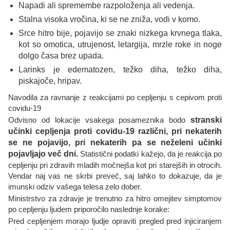
Napadi ali spremembe razpoloženja ali vedenja.
Stalna visoka vročina, ki se ne zniža, vodi v komo.
Srce hitro bije, pojavijo se znaki nizkega krvnega tlaka,
kot so omotica, utrujenost, letargija, mrzle roke in noge
dolgo časa brez upada.
Larinks je edematozen, težko diha, težko diha,
piskajoče, hripav.
Navodila za ravnanje z reakcijami po cepljenju s cepivom proti
covidu-19
Odvisno od lokacije vsakega posameznika bodo
stranski
učinki cepljenja proti covidu-19 različni, pri nekaterih
se ne pojavijo, pri nekaterih pa se neželeni učinki
pojavljajo več dni.
Statistični podatki kažejo, da je reakcija po
cepljenju pri zdravih mladih močnejša kot pri starejših in otrocih.
Vendar naj vas ne skrbi preveč, saj lahko to dokazuje, da je
imunski odziv vašega telesa zelo dober.
Ministrstvo za zdravje je trenutno za hitro omejitev simptomov
po cepljenju ljudem priporočilo naslednje korake:
Pred cepljenjem morajo ljudje opraviti pregled pred injiciranjem