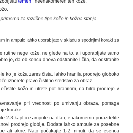
izboljšati
temen
, neenakomeren ten kože.
ožo.
rimerna za različne tipe kože in kožna stanja
m in ampulo lahko uporabljate v skladu s spodnjimi koraki za
ake rutine nege kože, ne glede na to, ali uporabljate samo
dobro je, da ob koncu dneva odstranite ličila, da odstranite
ele ko je koža zares čista, lahko hranila prodrejo globoko
ože izberete pravo čistilno sredstvo za obraz.
 očistite kožo in utrete pot hranilom, da hitro prodrejo v
ravnavanje pH vrednosti po umivanju obraza, pomaga
dnje korake.
te 2-3 kapljice ampule na dlan, enakomerno porazdelite
 snovi prodrejo globlje. Dodate lahko ampule za posebne
ube ali akne. Nato počakajte 1-2 minuti, da se esenca