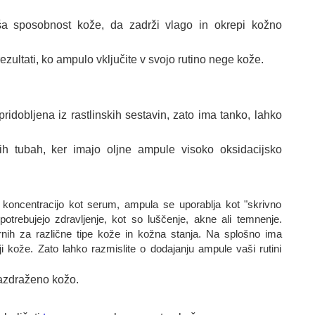
ljša sposobnost kože, da zadrži vlago in okrepi kožno
rezultati, ko ampulo vključite v svojo rutino nege kože.
idobljena iz rastlinskih sestavin, zato ima tanko, lahko
h tubah, ker imajo oljne ampule visoko oksidacijsko
o koncentracijo kot serum, ampula se uporablja kot "skrivno
potrebujejo zdravljenje, kot so luščenje, akne ali temnenje.
rnih za različne tipe kože in kožna stanja. Na splošno ima
ji kože. Zato lahko razmislite o dodajanju ampule vaši rutini
razdraženo kožo.