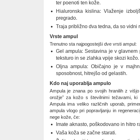
ter poenoti ten kože.
Hialuronska kislina: Vlaženje izbo
pregrado.
Traja približno dva tedna, da so vidni 
Vrste ampul
Trenutno sta najpogostejši dve vrsti ampul:
Gel ampula: Sestavina je v glavnem pr
teksturo in se zlahka vpije skozi kožo.
Oljna ampula: Običajno je v majhni
sposobnost, hitrejšo od gelastih.
Kdo naj uporablja ampulo
Ampula je znana po svojih hranilih z višj
orožje" za kožo s številnimi težavami, ki 
Ampula ima veliko različnih uporab, prime
ampula vlogo pri popravljanju in regeneraci
nege kože, če:
Imate aknasto, poškodovano in hitro 
Vaša koža se začne starati.