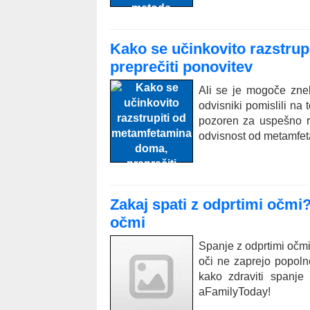
Kako se učinkovito razstru
preprečiti ponovitev
Ali se je mogoče zne
odvisniki pomislili na 
pozoren za uspešno r
odvisnost od metamfe
Zakaj spati z odprtimi očmi?
očmi
Spanje z odprtimi očmi 
oči ne zaprejo popolno
kako zdraviti spanje
aFamilyToday!