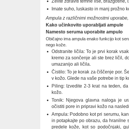
Želite zdraviti temne lise, brazgotine, 
Imate suho, luskasto in manj prožno k
Ampula z različnimi možnostmi uporabe, p
Kako učinkovito uporabljati ampule
Namesto seruma uporabite ampulo
Običajno ima ampula enako funkcijo kot seru
nego kože.
Odstranite ličila: To je prvi korak vs
kremo za sončenje
ali ste brez ličil, 
umazanijo ali ličila.
Čistilo: To je korak za čiščenje por. Š
v kožo. Glede na vaše potrebe in tip k
Piling: Izvedite 2-3 krat na teden, da
kožo.
Tonik: Njegova glavna naloga je u
očistiti pore in pripravi kožo na nasle
Ampula: Podobno kot pri serumu, kani
in potapkajte po obrazu, da hranilne
predele kože, kot so podočnjaki, g