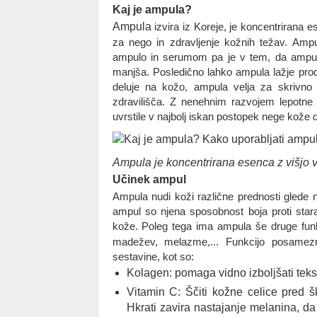
Kaj je ampula?
Ampula
izvira iz Koreje, je koncentrirana e
za nego in zdravljenje kožnih težav. Am
ampulo in serumom pa je v tem, da ampula 
manjša. Posledično lahko ampula lažje pro
deluje na kožo, ampula velja za skrivno
zdravilišča. Z nenehnim razvojem lepotne 
uvrstile v najbolj iskan postopek nege kože 
Ampula je koncentrirana esenca z višjo 
Učinek ampul
Ampula nudi koži različne prednosti glede 
ampul so njena sposobnost boja proti stara
kože. Poleg tega ima ampula še druge funkc
madežev, melazme,... Funkcijo posamez
sestavine, kot so:
Kolagen: pomaga vidno izboljšati tekst
Vitamin C: Ščiti kožne celice pred šk
Hkrati zavira nastajanje melanina, 