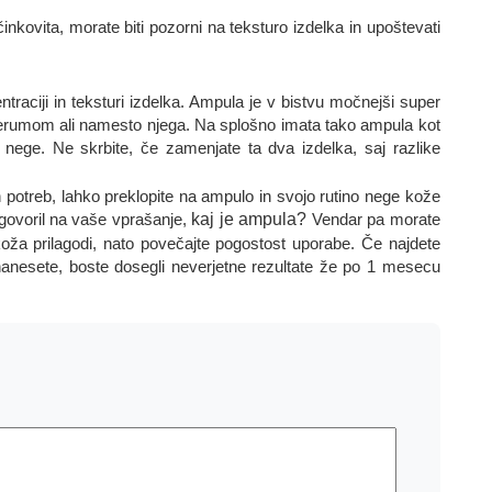
nkovita, morate biti pozorni na teksturo izdelka in upoštevati
raciji in teksturi izdelka. Ampula je v bistvu močnejši super
serumom ali namesto njega. Na splošno imata tako ampula kot
n nege. Ne skrbite, če zamenjate ta dva izdelka, saj razlike
 potreb, lahko preklopite na ampulo in svojo rutino nege kože
dgovoril na vaše vprašanje,
kaj je ampula?
Vendar pa morate
a prilagodi, nato povečajte pogostost uporabe. Če najdete
nanesete, boste dosegli neverjetne rezultate že po 1 mesecu