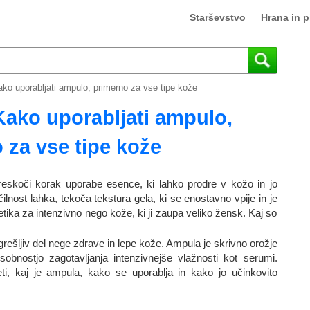
Starševstvo
Hrana in p
ko uporabljati ampulo, primerno za vse tipe kože
Kako uporabljati ampulo,
 za vse tipe kože
eskoči korak uporabe esence, ki lahko prodre v kožo in jo
nost lahka, tekoča tekstura gela, ki se enostavno vpije in je
ika za intenzivno nego kože, ki ji zaupa veliko žensk. Kaj so
ešljiv del nege zdrave in lepe kože. Ampula je skrivno orožje
bnostjo zagotavljanja intenzivnejše vlažnosti kot serumi.
, kaj je ampula, kako se uporablja in kako jo učinkovito