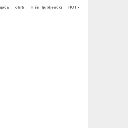
ijača
obrti
Hišni ljubljenčki
HOT