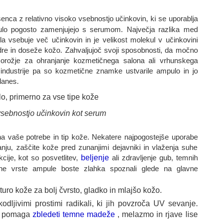
senca z relativno visoko vsebnostjo učinkovin, ki se uporablja
pulo pogosto zamenjujejo s serumom. Največja razlika med
vsebuje več učinkovin in je velikost molekul v učinkovini
dre in doseže kožo. Zahvaljujoč svoji sposobnosti, da močno
 orožje za ohranjanje kozmetičnega salona ali vrhunskega
industrije pa so kozmetične znamke ustvarile ampulo in jo
danes.
vsebnostjo učinkovin kot serum
na vaše potrebe in tip kože. Nekatere najpogostejše uporabe
nju, zaščite kože pred zunanjimi dejavniki in vlaženja suhe
ije, kot so posvetlitev,
beljenje
ali zdravljenje gub, temnih
ne vrste ampule boste zlahka spoznali glede na glavne
uro kože za bolj čvrsto, gladko in mlajšo kožo.
odljivimi prostimi radikali, ki jih povzroča UV sevanje.
da pomaga
zbledeti temne madeže
, melazmo in rjave lise