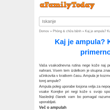
Domov
»
Phòng & chữa bệnh
»
Kaj je ampula? Ka
Kaj je ampula? 
primerno
Vaša vsakodnevna rutina nege kože naj pr
nahrani. Vsem tem izdelkom je skupna značil
učinkovita v kratkem času. Ampula je kozmet
torej ampule?
Ampula poleg uporabe losjona velja za nepogr
vsake Korejke pri negi kože s svojo sposo
Naslednji članek vam bo pomagal razumeti
uporabljati.
Več o ampulah