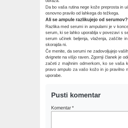
obraza.
Da bo vaša rutina nege kože preprosta in uči
osnovno pravilo od lahkega do težkega.
Ali se ampule razlikujejo od serumov?
Razlika med serumi in ampulami je v koncent
serum, ki se lahko uporablja v povezavi s 
serum učinek beljenja, vlaženja, zaščite i
skorajda ni.
Če menite, da serumi ne zadovoljujejo vaših
dvignete na višjo raven. Zgornji članek je o
začeti z majhnim odmerkom, ko se vaša kož
pravo ampulo za vašo kožo in jo pravilno 
uporabe.
Pusti komentar
Komentar
*