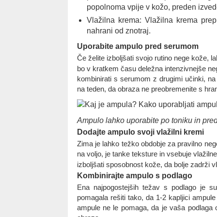
popolnoma vpije v kožo, preden izvede
Vlažilna krema: Vlažilna krema prep
nahrani od znotraj.
Uporabite ampulo pred serumom
Če želite izboljšati svojo rutino nege kože, 
bo v kratkem času deležna intenzivnejše nege.
kombinirati s serumom z drugimi učinki, na pr
na teden, da obraza ne preobremenite s hrani
Ampulo lahko uporabite po toniku in pre
Dodajte ampulo svoji vlažilni kremi
Zima je lahko težko obdobje za pravilno ne
na voljo, je tanke teksture in vsebuje vlaži
izboljšati sposobnost kože, da bolje zadrži 
Kombinirajte ampulo s podlago
Ena najpogostejših težav s podlago je s
pomagala rešiti tako, da 1-2 kapljici amp
ampule ne le pomaga, da je vaša podlaga o