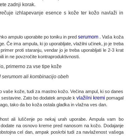
te zadnji korak.
rečuje izhlapevanje esence s kože ter kožo navlaži in
lahko ampulo uporabite po toniku in pred
serumom
. Vaša koža
 Če ima ampula, ki jo uporabljate, vlažilni učinek, jo je treba
imer proti staranju, vendar jo je treba uporabljati le 2-3 krat
li in ne povzročite kontraproduktivnosti.
d serumom ali kombinacijo obeh
go vaše kože, tudi za mastno kožo. Večina ampul, ki so danes
lne sestavine. Zato bo dodatek ampule k
vlažilni kremi
pomagal
vlago, tako da bo koža ostala gladka in vlažna ves dan.
uhost ali luščenje po nekaj urah uporabe. Ampula vam bo
ule dodate na osnovo kreme pred nanosom na kožo. Dodajanje
bstojna cel dan, ampak poskrbi tudi za navlaženost vašega