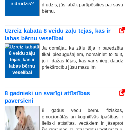
drudzis, jūs labāk parūpēsities par savu
bērnu.
Uzreiz kabatā 8 veidu zāļu tējas, kas ir
labas bērnu veselībai
Ja domājat, ka zāļu tēja ir paredzēta
tikai pieaugušajiem, nomainiet to tūlīt,
jo ir dažas tējas, kas var sniegt daudz
priekšrocību jūsu mazulim.
8 gadnieki un svarīgi attīstības
pavērsieni
8 gadus vecu bērnu fiziskās,
emocionālās un kognitīvās īpašības ir
lieliski attīstītas, vecākiem ir jāsaprot
šīs izmaiņas, lai ātri varētu vadīt mazuli.