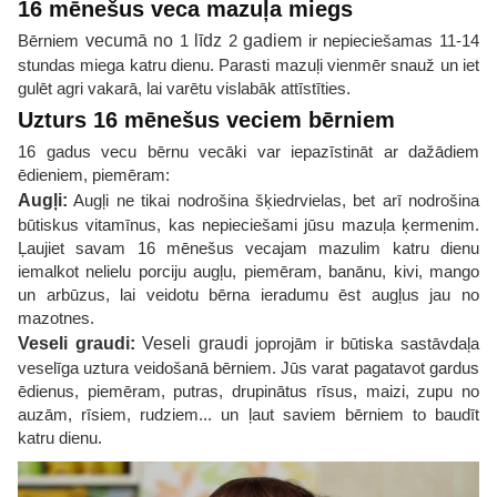
16 mēnešus veca mazuļa miegs
Bērniem
vecumā no
1
līdz
2
gadiem
ir nepieciešamas 11-14
stundas miega katru dienu. Parasti mazuļi vienmēr snauž un iet
gulēt agri vakarā, lai varētu vislabāk attīstīties.
Uzturs 16 mēnešus veciem bērniem
16 gadus vecu bērnu vecāki var iepazīstināt ar dažādiem
ēdieniem, piemēram:
Augļi:
Augļi ne tikai nodrošina šķiedrvielas, bet arī nodrošina
būtiskus vitamīnus, kas nepieciešami jūsu mazuļa ķermenim.
Ļaujiet savam 16 mēnešus vecajam mazulim katru dienu
iemalkot nelielu porciju augļu, piemēram, banānu, kivi, mango
un arbūzus, lai veidotu bērna ieradumu ēst augļus jau no
mazotnes.
Veseli graudi:
Veseli graudi
joprojām ir būtiska sastāvdaļa
veselīga uztura veidošanā bērniem. Jūs varat pagatavot gardus
ēdienus, piemēram, putras, drupinātus rīsus, maizi, zupu no
auzām, rīsiem, rudziem... un ļaut saviem bērniem to baudīt
katru dienu.