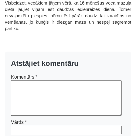
Visbeidzot, vecākiem jāņem vērā, ka 16 mēnešus veca mazuļa
diētā ļaujiet viņam ēst daudzas ēdienreizes dienā. Tomēr
nevajadzētu piespiest bērnu ēst pārāk daudz, lai izvairītos no
vemšanas, jo kuņģis ir diezgan mazs un nespēj sagremot
pārtiku.
Atstājiet komentāru
Komentārs
*
Vārds
*