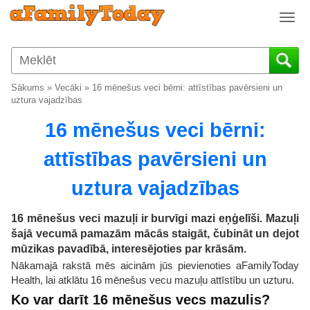
T
o
g
g
l
Sākums
»
Vecāki
»
16 mēnešus veci bērni: attīstības pavērsieni un
e
uztura vajadzības
n
16 mēnešus veci bērni:
a
v
attīstības pavērsieni un
i
g
uztura vajadzības
a
t
i
16 mēnešus veci mazuļi ir burvīgi mazi eņģelīši. Mazuļi
o
šajā vecumā pamazām mācās staigāt, čubināt un dejot
n
mūzikas pavadībā, interesējoties par krāsām.
Nākamajā rakstā mēs aicinām jūs pievienoties aFamilyToday
Health, lai atklātu 16 mēnešus vecu mazuļu attīstību un uzturu.
Ko var darīt 16 mēnešus vecs mazulis?