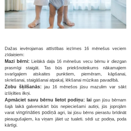
Dažas ievērojamas attīstības iezīmes 16 mēnešus veciem
zīdaiņiem:
Mazi bērni:
Lielākā daļa 16 mēnešus vecu bērnu ir diezgan
prasmīgi staigāt. Tas būs priekšnoteikums nākamajiem
svarīgajiem atskaites punktiem, piemēram, kāpšanai,
skriešanai, staigāšanai atpakaļ, lēkšanai mūzikas pavadībā.
Zobu šķilšanās:
jau 16 mēnešos jūsu mazulim var sākt
izšķilties ilkņi.
Apmāciet savu bērnu lietot podiņu: lai
gan jūsu bērnam
šajā laikā galvenokārt būs nepieciešami autiņi, jūs joprojām
varat
vingrināties podiņā
agri, lai jūsu bērns pierastu brīdināt
pieaugušajiem, ka viņam jāiet uz tualeti. sēdi uz podiņa, poda
kārtīgi.