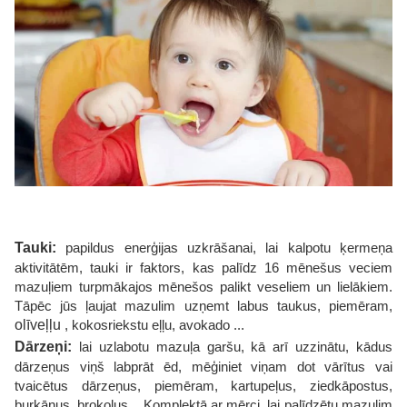
Tauki:
papildus enerģijas uzkrāšanai, lai kalpotu ķermeņa
aktivitātēm, tauki ir faktors, kas palīdz 16 mēnešus veciem
mazuļiem turpmākajos mēnešos palikt veseliem un lielākiem.
Tāpēc jūs ļaujat mazulim uzņemt labus taukus, piemēram,
olīveļļu
, kokosriekstu eļļu, avokado ...
Dārzeņi:
lai uzlabotu mazuļa garšu, kā arī uzzinātu, kādus
dārzeņus viņš labprāt ēd, mēģiniet viņam dot vārītus vai
tvaicētus dārzeņus, piemēram, kartupeļus, ziedkāpostus,
burkānus, brokoļus... Komplektā ar mērci, lai palīdzētu mazulim