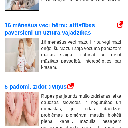
16 mēnešus veci bērni: attīstības
pavērsieni un uztura vajadzības
16 mēnešus veci mazuļi ir burvīgi mazi
eņģelīši. Mazuļi šajā vecumā pamazām
mācās staigāt, čubināt un dejot
mūzikas pavadībā, interesējoties par
krāsām.
5 padomi, zīdot dvīņus
Rūpes par jaundzimušo zīdīšanas laikā
daudzas sievietes ir nogurušas un
nomāktas, jo rodas daudzas
problēmas, piemēram, mastīts, bloķēti
piena kanāli, mazulis nesaņem
pietiekami daudz piena...Ja jums ir