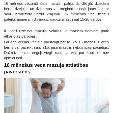
16 mēnešu vecumā jūsu mazulim patiks dzirdēt jūs dziedam
bērnu dzejoļus un dziesmas vai mēģināt dziedāt jums līdzi ar
savu ierobežoto vārdu krājumu. 16 mēnešus veci mazuļi
pateiks apmēram 3 vārdus, daudzi mazuļi pat 15-20 vārdus.
Ir viegli uzminēt mazuļa vēlmes, jo maziem bērniem patīk
atkārtotas darbības.
Lai gan vecāki var būt pārsteigti par to, ko 16 mēnešus vecs
bērns var paveikt šajā laikā, jūsu mazulis nebūs īpaši pacietīgs.
Dažreiz mazie eņģeļi viegli raud, ja viņi par kaut ko nav
apmierināti.
16 mēnešus veca mazuļa attīstības
pavērsiens