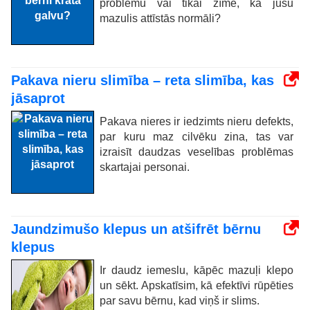
problēmu vai tikai zīme, ka jūsu
mazulis attīstās normāli?
Pakava nieru slimība – reta slimība, kas
jāsaprot
Pakava nieres ir iedzimts nieru defekts,
par kuru maz cilvēku zina, tas var
izraisīt daudzas veselības problēmas
skartajai personai.
Jaundzimušo klepus un atšifrēt bērnu
klepus
Ir daudz iemeslu, kāpēc mazuļi klepo
un sēkt. Apskatīsim, kā efektīvi rūpēties
par savu bērnu, kad viņš ir slims.