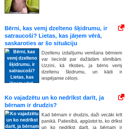
Bērni, kas vemj dzelteno šķidrumu, ir
satraucoši? Lietas, kas jāņem vērā,
saskaroties ar šo situāciju
Dzeltenu izdalījumu vemšana bērniem
var liecināt par dažādām slimībām.
Uzzini, kā rīkoties, ja bērns vemj
dzeltenu šķidrumu, un kādi ir
iespējamie cēloņi.
Ko vajadzētu un ko nedrīkst darīt, ja
bērnam ir drudzis?
Kad bērnam ir drudzis, daži vecāki krīt
panikā. Patiesībā, apgūstot to, ko drīkst
un ko nedrīkst darīt, ja bērnam ir