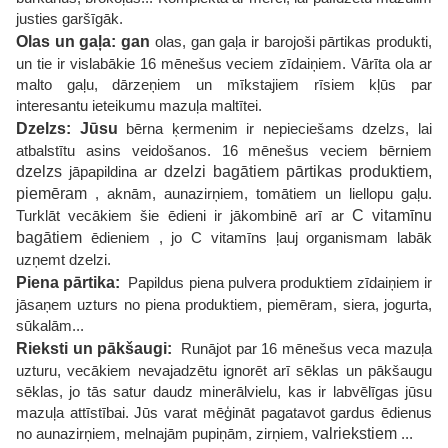
justies garšīgāk.
Olas un gaļa: gan
olas, gan gaļa ir barojoši pārtikas produkti,
un tie ir vislabākie 16 mēnešus veciem zīdaiņiem. Vārīta ola ar
malto gaļu, dārzeņiem un mīkstajiem rīsiem kļūs par
interesantu ieteikumu mazuļa maltītei.
Dzelzs: Jūsu
bērna ķermenim ir nepieciešams dzelzs, lai
atbalstītu asins veidošanos. 16 mēnešus veciem bērniem
dzelzs
jāpapildina ar
dzelzi bagātiem pārtikas produktiem,
piemēram
, aknām, aunazirņiem, tomātiem un liellopu gaļu.
Turklāt vecākiem šie ēdieni ir jākombinē arī ar
C vitamīnu
bagātiem
ēdieniem , jo C vitamīns ļauj organismam labāk
uzņemt dzelzi.
Piena pārtika:
Papildus piena pulvera produktiem zīdaiņiem ir
jāsaņem uzturs no piena produktiem, piemēram, siera, jogurta,
sūkalām...
Rieksti un pākšaugi:
Runājot par 16 mēnešus veca mazuļa
uzturu, vecākiem nevajadzētu ignorēt arī sēklas un pākšaugu
sēklas, jo tās satur daudz minerālvielu, kas ir labvēlīgas jūsu
mazuļa attīstībai. Jūs varat mēģināt pagatavot gardus ēdienus
no aunazirņiem, melnajām pupiņām, zirņiem,
valriekstiem
...