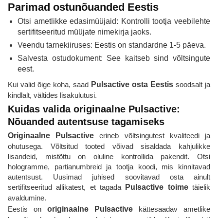
Parimad ostunõuanded Eestis
Otsi ametlikke edasimüüjaid: Kontrolli tootja veebilehte
sertifitseeritud müüjate nimekirja jaoks.
Veendu tarnekiiruses: Eestis on standardne 1-5 päeva.
Salvesta ostudokument: See kaitseb sind võltsingute
eest.
Kui valid õige koha, saad
Pulsactive osta Eestis
soodsalt ja
kindlalt, vältides lisakulutusi.
Kuidas valida originaalne Pulsactive:
Nõuanded autentsuse tagamiseks
Originaalne Pulsactive
erineb võltsingutest kvaliteedi ja
ohutusega. Võltsitud tooted võivad sisaldada kahjulikke
lisandeid, mistõttu on oluline kontrollida pakendit. Otsi
hologramme, partianumbreid ja tootja koodi, mis kinnitavad
autentsust. Uusimad juhised soovitavad osta ainult
sertifitseeritud allikatest, et tagada
Pulsactive toime
täielik
avaldumine.
Eestis on
originaalne Pulsactive
kättesaadav ametlike