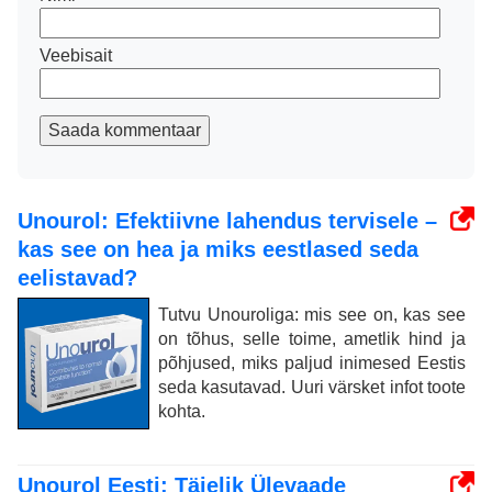
Veebisait
Saada kommentaar
Unourol: Efektiivne lahendus tervisele –
kas see on hea ja miks eestlased seda
eelistavad?
Tutvu Unouroliga: mis see on, kas see
on tõhus, selle toime, ametlik hind ja
põhjused, miks paljud inimesed Eestis
seda kasutavad. Uuri värsket infot toote
kohta.
Unourol Eesti: Täielik Ülevaade