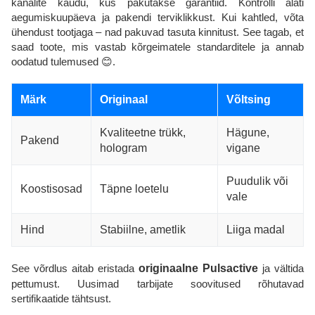
kanalite kaudu, kus pakutakse garantiid. Kontrolli alati
aegumiskuupäeva ja pakendi terviklikkust. Kui kahtled, võta
ühendust tootjaga – nad pakuvad tasuta kinnitust. See tagab, et
saad toote, mis vastab kõrgeimatele standarditele ja annab
oodatud tulemused 😊.
Märk
Originaal
Võltsing
Kvaliteetne trükk,
Hägune,
Pakend
hologram
vigane
Puudulik või
Koostisosad
Täpne loetelu
vale
Hind
Stabiilne, ametlik
Liiga madal
See võrdlus aitab eristada
originaalne Pulsactive
ja vältida
pettumust. Uusimad tarbijate soovitused rõhutavad
sertifikaatide tähtsust.