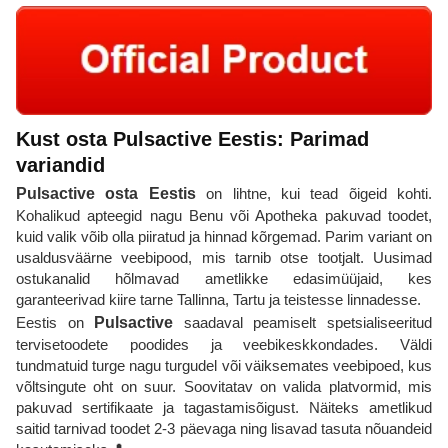
Kust osta Pulsactive Eestis: Parimad
variandid
Pulsactive osta Eestis
on lihtne, kui tead õigeid kohti.
Kohalikud apteegid nagu Benu või Apotheka pakuvad toodet,
kuid valik võib olla piiratud ja hinnad kõrgemad. Parim variant on
usaldusväärne veebipood, mis tarnib otse tootjalt. Uusimad
ostukanalid hõlmavad ametlikke edasimüüjaid, kes
garanteerivad kiire tarne Tallinna, Tartu ja teistesse linnadesse.
Eestis on
Pulsactive
saadaval peamiselt spetsialiseeritud
tervisetoodete poodides ja veebikeskkondades. Väldi
tundmatuid turge nagu turgudel või väiksemates veebipoed, kus
võltsingute oht on suur. Soovitatav on valida platvormid, mis
pakuvad sertifikaate ja tagastamisõigust. Näiteks ametlikud
saitid tarnivad toodet 2-3 päevaga ning lisavad tasuta nõuandeid