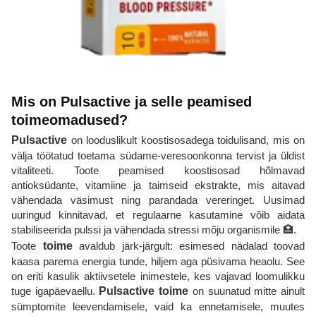
Mis on Pulsactive ja selle peamised
toimeomadused?
Pulsactive
on looduslikult koostisosadega toidulisand, mis on
välja töötatud toetama südame-veresoonkonna tervist ja üldist
vitaliteeti. Toote peamised koostisosad hõlmavad
antioksüdante, vitamiine ja taimseid ekstrakte, mis aitavad
vähendada väsimust ning parandada vereringet. Uusimad
uuringud kinnitavad, et regulaarne kasutamine võib aidata
stabiliseerida pulssi ja vähendada stressi mõju organismile 🏥.
Toote
toime
avaldub järk-järgult: esimesed nädalad toovad
kaasa parema energia tunde, hiljem aga püsivama heaolu. See
on eriti kasulik aktiivsetele inimestele, kes vajavad loomulikku
tuge igapäevaellu.
Pulsactive toime
on suunatud mitte ainult
sümptomite leevendamisele, vaid ka ennetamisele, muutes