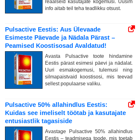
reaalseid kasutajate kogemusi. Uusim
info aitab teil teha teadlikku otsust.
Pulsactive Eestis: Aus Ülevaade
Esimeste Päevade ja Nädala Pärast –
Peamised Koostisosad Avaldatud!
Avasta Pulsactive toote hindamine
Eestis pärast esimesi päevi ja nädalat.
Uuri esmakogemusi, tulemusi ning
silmapaistvaid koostisosi, mis teevad
sellest populaarse valiku.
Pulsactive 50% allahindlus Eestis:
Kuidas see imeliselt töötab ja kasutajate
entusiastlik tagasiside
Avastage Pulsactive 50% allahindlus
Eestis – teadmisega toode, mis toetab