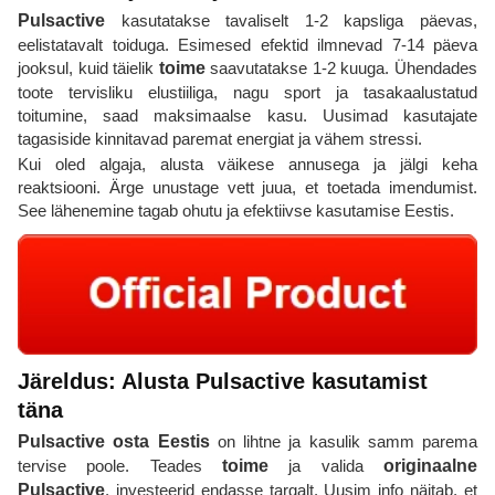
Pulsactive
kasutatakse tavaliselt 1-2 kapsliga päevas,
eelistatavalt toiduga. Esimesed efektid ilmnevad 7-14 päeva
jooksul, kuid täielik
toime
saavutatakse 1-2 kuuga. Ühendades
toote tervisliku elustiiliga, nagu sport ja tasakaalustatud
toitumine, saad maksimaalse kasu. Uusimad kasutajate
tagasiside kinnitavad paremat energiat ja vähem stressi.
Kui oled algaja, alusta väikese annusega ja jälgi keha
reaktsiooni. Ärge unustage vett juua, et toetada imendumist.
See lähenemine tagab ohutu ja efektiivse kasutamise Eestis.
Järeldus: Alusta Pulsactive kasutamist
täna
Pulsactive osta Eestis
on lihtne ja kasulik samm parema
tervise poole. Teades
toime
ja valida
originaalne
Pulsactive
, investeerid endasse targalt. Uusim info näitab, et