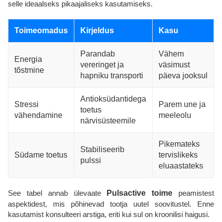
selle ideaalseks pikaajaliseks kasutamiseks.
Toimeomadus
Kirjeldus
Kasu
Parandab
Vähem
Energia
vereringet ja
väsimust
tõstmine
hapniku transporti
päeva jooksul
Antioksüdantidega
Stressi
Parem une ja
toetus
vähendamine
meeleolu
närvisüsteemile
Pikemateks
Stabiliseerib
Südame toetus
tervislikeks
pulssi
eluaastateks
See tabel annab ülevaate
Pulsactive toime
peamistest
aspektidest, mis põhinevad tootja uutel soovitustel. Enne
kasutamist konsulteeri arstiga, eriti kui sul on kroonilisi haigusi.