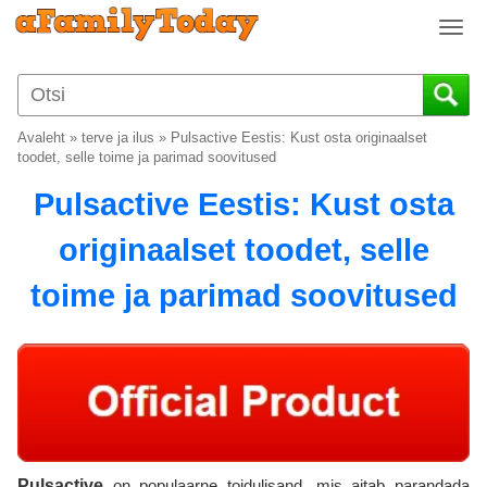
T
o
g
g
l
Avaleht
»
terve ja ilus
»
Pulsactive Eestis: Kust osta originaalset
e
toodet, selle toime ja parimad soovitused
n
Pulsactive Eestis: Kust osta
a
v
originaalset toodet, selle
i
g
toime ja parimad soovitused
a
t
i
o
n
Pulsactive
on populaarne toidulisand, mis aitab parandada