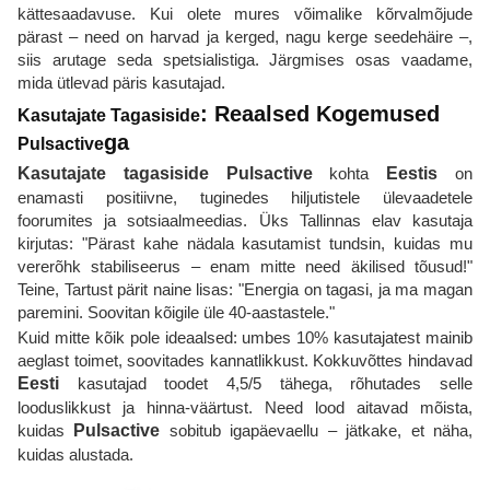
kättesaadavuse. Kui olete mures võimalike kõrvalmõjude
pärast – need on harvad ja kerged, nagu kerge seedehäire –,
siis arutage seda spetsialistiga. Järgmises osas vaadame,
mida ütlevad päris kasutajad.
: Reaalsed Kogemused
Kasutajate Tagasiside
ga
Pulsactive
Kasutajate tagasiside
Pulsactive
kohta
Eestis
on
enamasti positiivne, tuginedes hiljutistele ülevaadetele
foorumites ja sotsiaalmeedias. Üks Tallinnas elav kasutaja
kirjutas: "Pärast kahe nädala kasutamist tundsin, kuidas mu
vererõhk stabiliseerus – enam mitte need äkilised tõusud!"
Teine, Tartust pärit naine lisas: "Energia on tagasi, ja ma magan
paremini. Soovitan kõigile üle 40-aastastele."
Kuid mitte kõik pole ideaalsed: umbes 10% kasutajatest mainib
aeglast toimet, soovitades kannatlikkust. Kokkuvõttes hindavad
Eesti
kasutajad toodet 4,5/5 tähega, rõhutades selle
looduslikkust ja hinna-väärtust. Need lood aitavad mõista,
kuidas
Pulsactive
sobitub igapäevaellu – jätkake, et näha,
kuidas alustada.