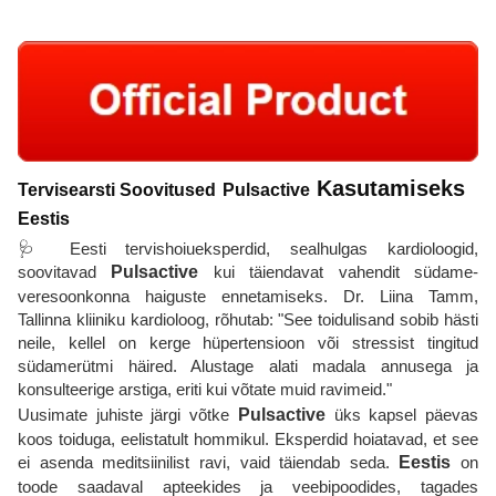
Kasutamiseks
Tervisearsti Soovitused
Pulsactive
Eestis
🩺 Eesti tervishoiueksperdid, sealhulgas kardioloogid,
soovitavad
Pulsactive
kui täiendavat vahendit südame-
veresoonkonna haiguste ennetamiseks. Dr. Liina Tamm,
Tallinna kliiniku kardioloog, rõhutab: "See toidulisand sobib hästi
neile, kellel on kerge hüpertensioon või stressist tingitud
südamerütmi häired. Alustage alati madala annusega ja
konsulteerige arstiga, eriti kui võtate muid ravimeid."
Uusimate juhiste järgi võtke
Pulsactive
üks kapsel päevas
koos toiduga, eelistatult hommikul. Eksperdid hoiatavad, et see
ei asenda meditsiinilist ravi, vaid täiendab seda.
Eestis
on
toode saadaval apteekides ja veebipoodides, tagades