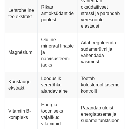
Vähendab
Rikas
oksüdatiivset
Lehtroheline
antioksüdantide
stressi ja parandab
tee ekstrakt
poolest
veresoonte
elastsust
Oluline
Aitab reguleerida
mineraal lihaste
südamerütmi ja
Magnésium
ja
vähendada
närvisüsteemi
väsimust
jaoks
Looduslik
Toetab
Küüslaugu
vererõhku
kolesteroolitaseme
ekstrakt
alandav aine
kontrolli
Energia
Parandab üldist
Vitamiin B-
tootmiseks
energiataseme ja
kompleks
vajalikud
südame funktsiooni
vitamiinid