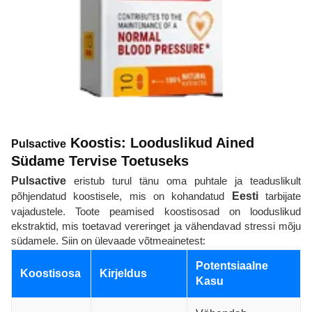
Koostis: Looduslikud Ained
Pulsactive
Südame Tervise Toetuseks
Pulsactive
eristub turul tänu oma puhtale ja teaduslikult
põhjendatud koostisele, mis on kohandatud
Eesti
tarbijate
vajadustele. Toote peamised koostisosad on looduslikud
ekstraktid, mis toetavad vereringet ja vähendavad stressi mõju
südamele. Siin on ülevaade võtmeainetest:
Potentsiaalne
Koostisosa
Kirjeldus
Kasu