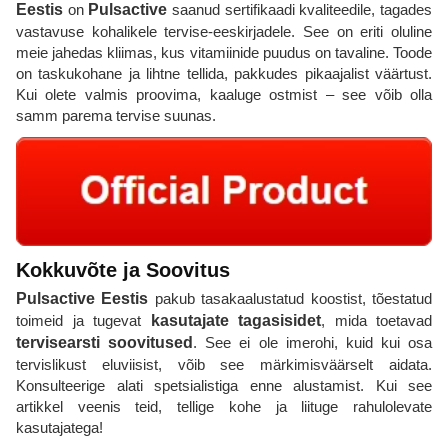
Eestis
on
Pulsactive
saanud sertifikaadi kvaliteedile, tagades
vastavuse kohalikele tervise-eeskirjadele. See on eriti oluline
meie jahedas kliimas, kus vitamiinide puudus on tavaline. Toode
on taskukohane ja lihtne tellida, pakkudes pikaajalist väärtust.
Kui olete valmis proovima, kaaluge ostmist – see võib olla
samm parema tervise suunas.
Kokkuvõte ja Soovitus
Pulsactive
Eestis
pakub tasakaalustatud koostist, tõestatud
toimeid ja tugevat
kasutajate tagasisidet
, mida toetavad
tervisearsti soovitused
. See ei ole imerohi, kuid kui osa
tervislikust eluviisist, võib see märkimisväärselt aidata.
Konsulteerige alati spetsialistiga enne alustamist. Kui see
artikkel veenis teid, tellige kohe ja liituge rahulolevate
kasutajatega!