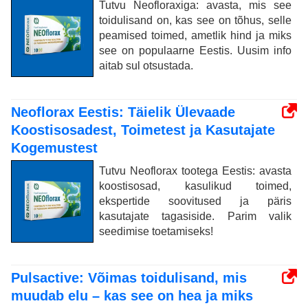
Tutvu Neofloraxiga: avasta, mis see
toidulisand on, kas see on tõhus, selle
peamised toimed, ametlik hind ja miks
see on populaarne Eestis. Uusim info
aitab sul otsustada.
Neoflorax Eestis: Täielik Ülevaade
Koostisosadest, Toimetest ja Kasutajate
Kogemustest
Tutvu Neoflorax tootega Eestis: avasta
koostisosad, kasulikud toimed,
ekspertide soovitused ja päris
kasutajate tagasiside. Parim valik
seedimise toetamiseks!
Pulsactive: Võimas toidulisand, mis
muudab elu – kas see on hea ja miks