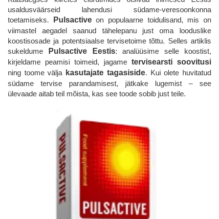
usaldusväärseid lahendusi südame-veresoonkonna
toetamiseks.
Pulsactive
on populaarne toidulisand, mis on
viimastel aegadel saanud tähelepanu just oma looduslike
koostisosade ja potentsiaalse tervisetoime tõttu. Selles artiklis
sukeldume
Pulsactive
Eestis
: analüüsime selle koostist,
kirjeldame peamisi toimeid, jagame
tervisearsti soovitusi
ning toome välja
kasutajate tagasiside
. Kui olete huvitatud
südame tervise parandamisest, jätkake lugemist – see
ülevaade aitab teil mõista, kas see toode sobib just teile.