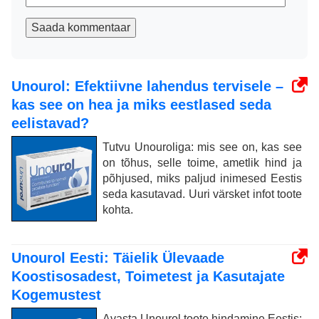
Saada kommentaar
Unourol: Efektiivne lahendus tervisele –
kas see on hea ja miks eestlased seda
eelistavad?
Tutvu Unouroliga: mis see on, kas see
on tõhus, selle toime, ametlik hind ja
põhjused, miks paljud inimesed Eestis
seda kasutavad. Uuri värsket infot toote
kohta.
Unourol Eesti: Täielik Ülevaade
Koostisosadest, Toimetest ja Kasutajate
Kogemustest
Avasta Unourol toote hindamine Eestis: