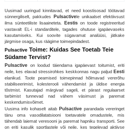
Uusimad uuringud kinnitavad, et need koostisosad töötavad
sünnergiliselt, pakkudes
Pulsactive
le unikaalset efektiivsust
ilma sünteetiliste lisaaineteta.
Eestis
on toode registreeritud
vastavalt EL-i standarditele, tagades ohutuse igapäevaseks
kasutamiseks. Kui soovite sügavamat analüüsi, jätkake
järgmise osaga, kus räägime toimepindadest.
Toime: Kuidas See Toetab Teie
Pulsactive
Südame Tervist?
Pulsactive
on loodud täiendama igapäevast toitumist, eriti
neile, kes elavad stressirohkes keskkonnas nagu paljud
Eesti
elanikud. Toote peamised toimepinnad hõlmavad vererõhu
stabiliseerimist, kolesterooli vähendamist ja üldise energia
tõstmist. Kasutajad märgivad sageli, et pärast regulaarset
tarbimist tunnevad nad vähem väsimust ja paremat
keskendumisvõimet.
Uusima info kohaselt aitab
Pulsactive
parandada vereringet
tänu oma vasodilatatsiooni toetavatele omadustele, mis
tähendab laiemat veresooni ja paremat hapniku transporti. See
on eriti kasulik sportlastele või neile, kes tegelevad aktiivse