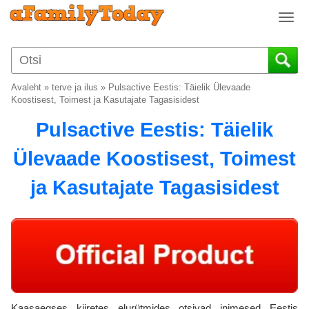
T
o
g
g
l
Avaleht
»
terve ja ilus
»
Pulsactive Eestis: Täielik Ülevaade
e
Koostisest, Toimest ja Kasutajate Tagasisidest
n
Pulsactive Eestis: Täielik
a
v
Ülevaade Koostisest, Toimest
i
g
ja Kasutajate Tagasisidest
a
t
i
o
n
Kaasaegses kiiretes elurütmides otsivad inimesed Eestis