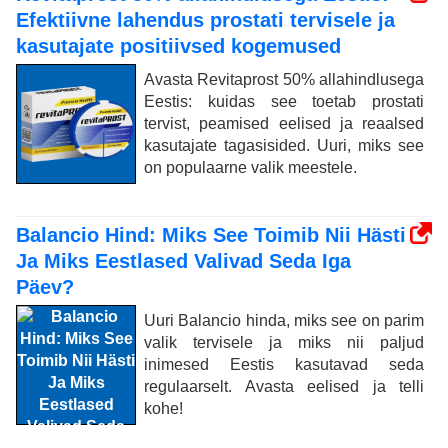
Efektiivne lahendus prostati tervisele ja
kasutajate positiivsed kogemused
Avasta Revitaprost 50% allahindlusega
Eestis: kuidas see toetab prostati
tervist, peamised eelised ja reaalsed
kasutajate tagasisided. Uuri, miks see
on populaarne valik meestele.
Balancio Hind: Miks See Toimib Nii Hästi
Ja Miks Eestlased Valivad Seda Iga
Päev?
Uuri Balancio hinda, miks see on parim
valik tervisele ja miks nii paljud
inimesed Eestis kasutavad seda
regulaarselt. Avasta eelised ja telli
kohe!