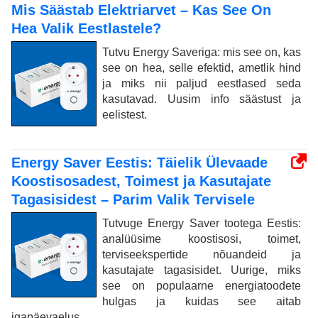
Mis Säästab Elektriarvet – Kas See On
Hea Valik Eestlastele?
Tutvu Energy Saveriga: mis see on, kas
see on hea, selle efektid, ametlik hind
ja miks nii paljud eestlased seda
kasutavad. Uusim info säästust ja
eelistest.
Energy Saver Eestis: Täielik Ülevaade
Koostisosadest, Toimest ja Kasutajate
Tagasisidest – Parim Valik Tervisele
Tutvuge Energy Saver tootega Eestis:
analüüsime koostisosi, toimet,
terviseekspertide nõuandeid ja
kasutajate tagasisidet. Uurige, miks
see on populaarne energiatoodete
hulgas ja kuidas see aitab
igapäevaelus.