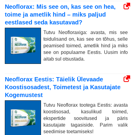
Neoflorax: Mis see on, kas see on hea,
toime ja ametlik hind – miks paljud
eestlased seda kasutavad?
Tutvu Neofloraxiga: avasta, mis see
toidulisand on, kas see on tõhus, selle
peamised toimed, ametlik hind ja miks
see on populaarne Eestis. Uusim info
aitab sul otsustada.
Neoflorax Eestis: Täielik Ülevaade
Koostisosadest, Toimetest ja Kasutajate
Kogemustest
Tutvu Neoflorax tootega Eestis: avasta
koostisosad, kasulikud toimed,
ekspertide soovitused ja päris
kasutajate tagasiside. Parim valik
seedimise toetamiseks!