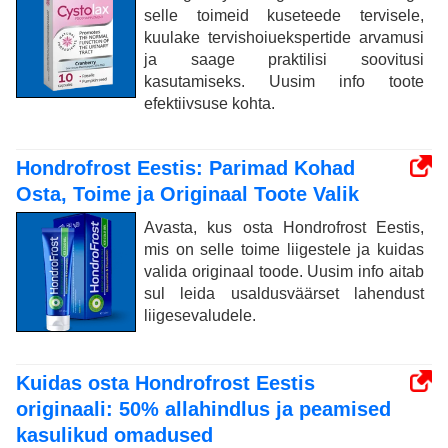
selle toimeid kuseteede tervisele,
kuulake tervishoiuekspertide arvamusi
ja saage praktilisi soovitusi
kasutamiseks. Uusim info toote
efektiivsuse kohta.
Hondrofrost Eestis: Parimad Kohad
Osta, Toime ja Originaal Toote Valik
Avasta, kus osta Hondrofrost Eestis,
mis on selle toime liigestele ja kuidas
valida originaal toode. Uusim info aitab
sul leida usaldusväärset lahendust
liigesevaludele.
Kuidas osta Hondrofrost Eestis
originaali: 50% allahindlus ja peamised
kasulikud omadused