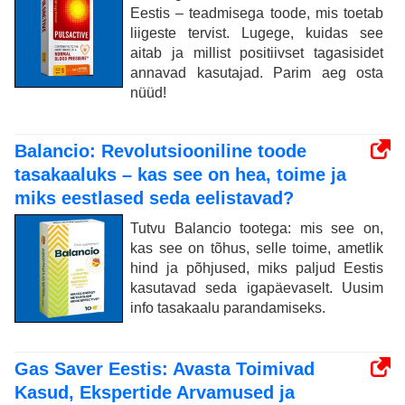
Eestis – teadmisega toode, mis toetab
liigeste tervist. Lugege, kuidas see
aitab ja millist positiivset tagasisidet
annavad kasutajad. Parim aeg osta
nüüd!
Balancio: Revolutsiooniline toode
tasakaaluks – kas see on hea, toime ja
miks eestlased seda eelistavad?
Tutvu Balancio tootega: mis see on,
kas see on tõhus, selle toime, ametlik
hind ja põhjused, miks paljud Eestis
kasutavad seda igapäevaselt. Uusim
info tasakaalu parandamiseks.
Gas Saver Eestis: Avasta Toimivad
Kasud, Ekspertide Arvamused ja