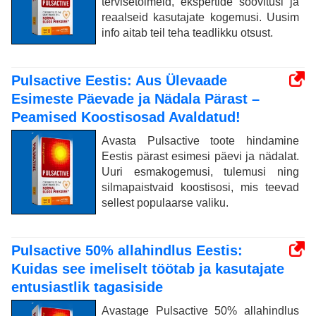
tervisetoimeid, ekspertide soovitusi ja
reaalseid kasutajate kogemusi. Uusim
info aitab teil teha teadlikku otsust.
Pulsactive Eestis: Aus Ülevaade
Esimeste Päevade ja Nädala Pärast –
Peamised Koostisosad Avaldatud!
Avasta Pulsactive toote hindamine
Eestis pärast esimesi päevi ja nädalat.
Uuri esmakogemusi, tulemusi ning
silmapaistvaid koostisosi, mis teevad
sellest populaarse valiku.
Pulsactive 50% allahindlus Eestis:
Kuidas see imeliselt töötab ja kasutajate
entusiastlik tagasiside
Avastage Pulsactive 50% allahindlus