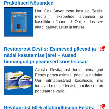
Praktilised Nõuanded
Uuri Gas Saver toote kasusid Eestis,
meditsiini ekspertide arvamusi ja
kasulikke nõuandeid. Õpi, kuidas see
aitab igapäevaelus ja tervisel.
Revitaprost Eestis: Esimesed päevad ja
nädal kasutamise järel – Ausad
hinnangud ja peamised koostisosad
Avasta Revitaprost toote hinnangud
Eestis pärast esimesi päevi ja nädalat.
Uuri silmapaistvaid koostisosi, mis
toetavad meeste tervist, ja miks see on
populaarne valik.
Revitaprost 50% allahindlusega Eestis: