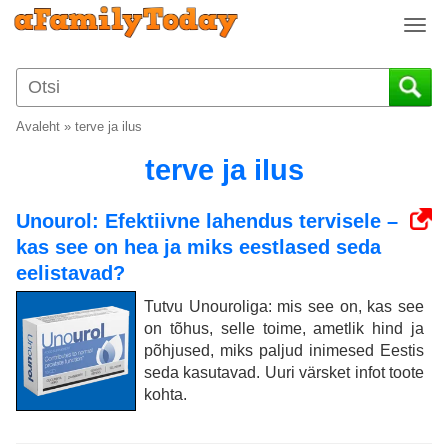
T
o
g
g
l
Avaleht
»
terve ja ilus
e
n
terve ja ilus
a
v
Unourol: Efektiivne lahendus tervisele –
i
kas see on hea ja miks eestlased seda
g
a
eelistavad?
t
Tutvu Unouroliga: mis see on, kas see
i
on tõhus, selle toime, ametlik hind ja
o
põhjused, miks paljud inimesed Eestis
n
seda kasutavad. Uuri värsket infot toote
kohta.