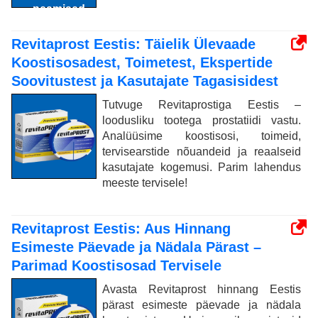
Revitaprost Eestis: Täielik Ülevaade
Koostisosadest, Toimetest, Ekspertide
Soovitustest ja Kasutajate Tagasisidest
Tutvuge Revitaprostiga Eestis –
loodusliku tootega prostatiidi vastu.
Analüüsime koostisosi, toimeid,
tervisearstide nõuandeid ja reaalseid
kasutajate kogemusi. Parim lahendus
meeste tervisele!
Revitaprost Eestis: Aus Hinnang
Esimeste Päevade ja Nädala Pärast –
Parimad Koostisosad Tervisele
Avasta Revitaprost hinnang Eestis
pärast esimeste päevade ja nädala