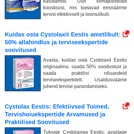
kasutamist. Uuri silmapaistvaid
koostisosi, mis toetavad eesnäärme
tervist efektiivselt ja loomulikult.
Kuidas osta Cystolaxit Eestis ametlikult:
50% allahindlus ja terviseekspertide
soovitused
Avasta, kuidas osta Cystolaxit Eestis
originaalina, saada 50% soodustust ja
saada praktilisi nõuandeid
terviseekspertidelt. Usaldusväärne
juhend tervise parandamiseks.
Cystolax Eestis: Efektiivsed Toimed,
Tervishoiuekspertide Arvamused ja
Praktilised Soovitused
Tutvuge Cystolaxiga Eestis: avastage