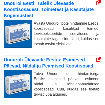
Unourol Eesti: Täielik Ülevaade
Koostisosadest, Toimetest ja Kasutajate
Kogemustest
Avasta Unourol toote hindamine Eestis:
koostisosad, kasulikud toimed,
terviseekspertide soovitused ja
kasutajate tagasiside. Uuri, kuidas see
toetab tervist efektiivselt.
Unouroli Ülevaade Eestis: Esimesed
Päevad, Nädal ja Peamised Koostisosad
Tutvu Unouroli toote hindamisega
Eestis: esimesed päevad, esimene
nädal ja tähelepanuväärsed
koostisosad. Uuri, kuidas see toetab
tervist juba alguses.