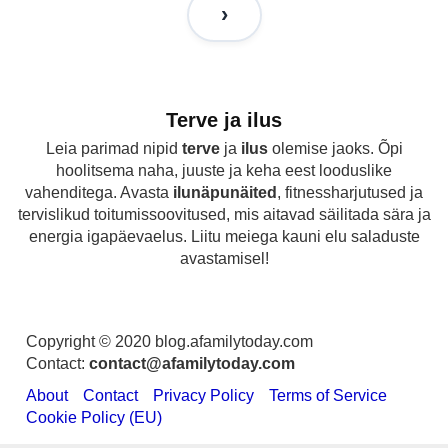
Terve ja ilus
Leia parimad nipid
terve
ja
ilus
olemise jaoks. Õpi
hoolitsema naha, juuste ja keha eest looduslike
vahenditega. Avasta
ilunäpunäited
, fitnessharjutused ja
tervislikud toitumissoovitused, mis aitavad säilitada sära ja
energia igapäevaelus. Liitu meiega kauni elu saladuste
avastamisel!
Copyright © 2020 blog.afamilytoday.com
Contact:
contact@afamilytoday.com
About
Contact
Privacy Policy
Terms of Service
Cookie Policy (EU)