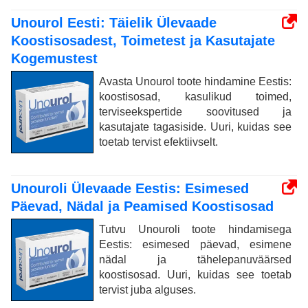
Unourol Eesti: Täielik Ülevaade
Koostisosadest, Toimetest ja Kasutajate
Kogemustest
Avasta Unourol toote hindamine Eestis:
koostisosad, kasulikud toimed,
terviseekspertide soovitused ja
kasutajate tagasiside. Uuri, kuidas see
toetab tervist efektiivselt.
Unouroli Ülevaade Eestis: Esimesed
Päevad, Nädal ja Peamised Koostisosad
Tutvu Unouroli toote hindamisega
Eestis: esimesed päevad, esimene
nädal ja tähelepanuväärsed
koostisosad. Uuri, kuidas see toetab
tervist juba alguses.