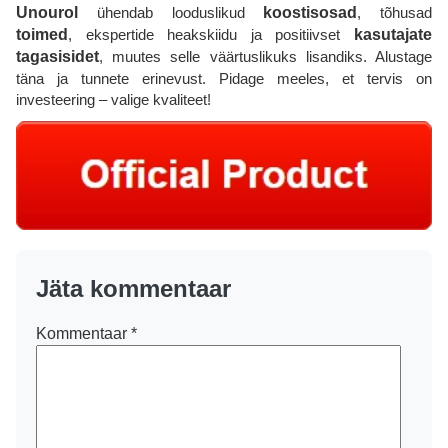
Unourol
ühendab looduslikud
koostisosad
, tõhusad
toimed
, ekspertide heakskiidu ja positiivset
kasutajate
tagasisidet
, muutes selle väärtuslikuks lisandiks. Alustage
täna ja tunnete erinevust. Pidage meeles, et tervis on
investeering – valige kvaliteet!
Jäta kommentaar
Kommentaar
*