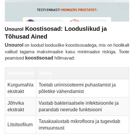
Koostisosad: Looduslikud ja
Unourol
Tõhusad Ained
Unourol
on loodud looduslike koostisosadega, mis on hoolikalt
valitud tagama maksimaalse kasu minimaalse riskiga. Toote
peamised
koostisosad
hõlmavad:
Koostisosa
Toime
Kurgumahla
Toetab uriinisüsteemi puhastamist ja
ekstrakt
põletike vähendamist
Jõhvika
Vastab bakteriaalsele infektsioonile ja
ekstrakt
parandab neerude funktsiooni
Tasakaalustab mikrofloora ja tugevdab
Litsitsofilum
immuunsust