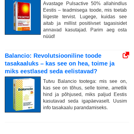
Avastage Pulsactive 50% allahindlus
Eestis – teadmisega toode, mis toetab
liigeste tervist. Lugege, kuidas see
aitab ja millist positiivset tagasisidet
annavad kasutajad. Parim aeg osta
nüüd!
Balancio: Revolutsiooniline toode
tasakaaluks – kas see on hea, toime ja
miks eestlased seda eelistavad?
Tutvu Balancio tootega: mis see on,
kas see on tõhus, selle toime, ametlik
hind ja põhjused, miks paljud Eestis
kasutavad seda igapäevaselt. Uusim
info tasakaalu parandamiseks.