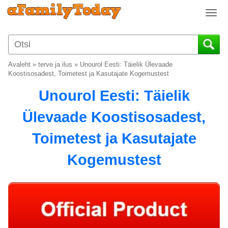
T
o
g
g
l
Avaleht
»
terve ja ilus
»
Unourol Eesti: Täielik Ülevaade
e
Koostisosadest, Toimetest ja Kasutajate Kogemustest
n
Unourol Eesti: Täielik
a
v
Ülevaade Koostisosadest,
i
g
Toimetest ja Kasutajate
a
t
Kogemustest
i
o
n