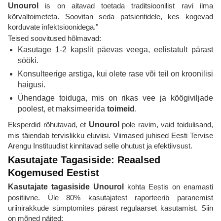
Unourol
is on aitavad toetada traditsioonilist ravi ilma
kõrvaltoimeteta. Soovitan seda patsientidele, kes kogevad
korduvate infektsioonidega."
Teised soovitused hõlmavad:
Kasutage 1-2 kapslit päevas veega, eelistatult pärast
sööki.
Konsulteerige arstiga, kui olete rase või teil on kroonilisi
haigusi.
Ühendage toiduga, mis on rikas vee ja köögiviljade
poolest, et maksimeerida
toimeid
.
Eksperdid rõhutavad, et
Unourol
pole ravim, vaid toidulisand,
mis täiendab tervislikku eluviisi. Viimased juhised Eesti Tervise
Arengu Instituudist kinnitavad selle ohutust ja efektiivsust.
Kasutajate Tagasiside: Reaalsed
Kogemused Eestist
Kasutajate tagasiside
Unourol
kohta Eestis on enamasti
positiivne. Üle 80% kasutajatest raporteerib paranemist
uriinirakkude sümptomites pärast regulaarset kasutamist. Siin
on mõned näited: