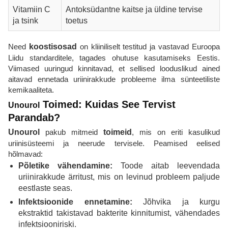
Vitamiin C
Antoksüdantne kaitse ja üldine tervise
ja tsink
toetus
Need
koostisosad
on kliiniliselt testitud ja vastavad Euroopa
Liidu standarditele, tagades ohutuse kasutamiseks Eestis.
Viimased uuringud kinnitavad, et sellised looduslikud ained
aitavad ennetada uriinirakkude probleeme ilma sünteetiliste
kemikaaliteta.
Toimed: Kuidas See Tervist
Unourol
Parandab?
Unourol
pakub mitmeid
toimeid
, mis on eriti kasulikud
uriinisüsteemi ja neerude tervisele. Peamised eelised
hõlmavad:
Põletike vähendamine:
Toode aitab leevendada
uriinirakkude ärritust, mis on levinud probleem paljude
eestlaste seas.
Infektsioonide ennetamine:
Jõhvika ja kurgu
ekstraktid takistavad bakterite kinnitumist, vähendades
infektsiooniriski.