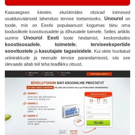
Kaasaegses kiiretes elurütmides otsivad inimesed
usaldusväärseid lahendusi tervise toetamiseks.
Unourol
on
toode, mis on Eestis populaarsust kogumas tänu oma
looduslikele koostisosadele ja tõhusatele toimele. Selles artiklis
uurime
Unourol Eesti
toote hindamist, keskendudes
koostisosadele
,
toimetele
,
terviseekspertide
soovitustele
ja
kasutajate tagasisidele
. Kui olete huvitatud
uriinirakkude ja neerude tervise parandamisest, siis see
ülevaade aitab teil teha teadlikku otsust.