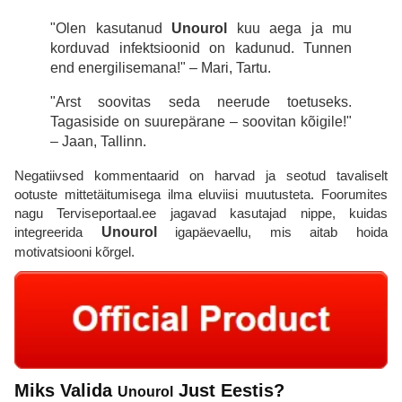
"Olen kasutanud
Unourol
kuu aega ja mu
korduvad infektsioonid on kadunud. Tunnen
end energilisemana!" – Mari, Tartu.
"Arst soovitas seda neerude toetuseks.
Tagasiside on suurepärane – soovitan kõigile!"
– Jaan, Tallinn.
Negatiivsed kommentaarid on harvad ja seotud tavaliselt
ootuste mittetäitumisega ilma eluviisi muutusteta. Foorumites
nagu Terviseportaal.ee jagavad kasutajad nippe, kuidas
integreerida
Unourol
igapäevaellu, mis aitab hoida
motivatsiooni kõrgel.
Miks Valida
Just Eestis?
Unourol