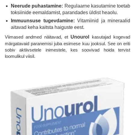
Neerude puhastamine:
Regulaarne kasutamine toetab
toksiinide eemaldamist, parandades üldist heaolu.
Immuunsuse tugevdamine:
Vitamiinid ja mineraalid
aitavad keha kaitsta haiguste eest.
Viimased andmed näitavad, et
Unourol
kasutajad kogevad
märgatavaid paranemisi juba esimese kuu jooksul. See on eriti
sobiv aktiivsetele inimestele, kes soovivad hoida tervist
loomulikul viisil.