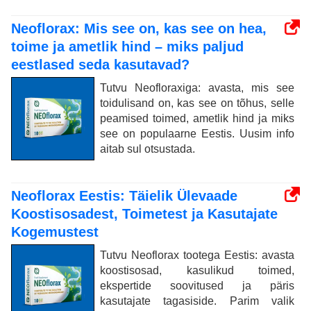
Neoflorax: Mis see on, kas see on hea,
toime ja ametlik hind – miks paljud
eestlased seda kasutavad?
Tutvu Neofloraxiga: avasta, mis see
toidulisand on, kas see on tõhus, selle
peamised toimed, ametlik hind ja miks
see on populaarne Eestis. Uusim info
aitab sul otsustada.
Neoflorax Eestis: Täielik Ülevaade
Koostisosadest, Toimetest ja Kasutajate
Kogemustest
Tutvu Neoflorax tootega Eestis: avasta
koostisosad, kasulikud toimed,
ekspertide soovitused ja päris
kasutajate tagasiside. Parim valik