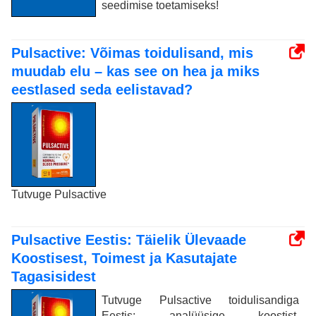
seedimise toetamiseks!
Pulsactive: Võimas toidulisand, mis
muudab elu – kas see on hea ja miks
eestlased seda eelistavad?
Tutvuge Pulsactive
Pulsactive Eestis: Täielik Ülevaade
Koostisest, Toimest ja Kasutajate
Tagasisidest
Tutvuge Pulsactive toidulisandiga
Eestis: analüüsige koostist,