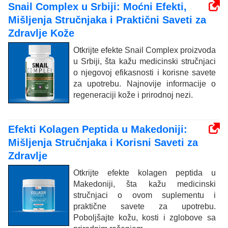
Snail Complex u Srbiji: Moćni Efekti,
Mišljenja Stručnjaka i Praktični Saveti za
Zdravlje Kože
Otkrijte efekte Snail Complex proizvoda
u Srbiji, šta kažu medicinski stručnjaci
o njegovoj efikasnosti i korisne savete
za upotrebu. Najnovije informacije o
regeneraciji kože i prirodnoj nezi.
Efekti Kolagen Peptida u Makedoniji:
Mišljenja Stručnjaka i Korisni Saveti za
Zdravlje
Otkrijte efekte kolagen peptida u
Makedoniji, šta kažu medicinski
stručnjaci o ovom suplementu i
praktične savete za upotrebu.
Poboljšajte kožu, kosti i zglobove sa