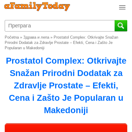
T
o
g
g
l
Početna
»
Здрава и лепа
»
Prostatol Complex: Otkrivajte Snažan
e
Prirodni Dodatak za Zdravlje Prostate – Efekti, Cena i Zašto Je
n
Popularan u Makedoniji
a
Prostatol Complex: Otkrivajte
v
i
Snažan Prirodni Dodatak za
g
a
Zdravlje Prostate – Efekti,
t
i
Cena i Zašto Je Popularan u
o
n
Makedoniji