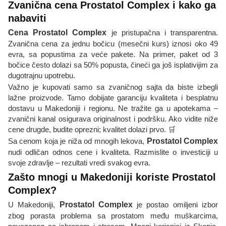
Zvanična cena Prostatol Complex i kako ga
nabaviti
Cena Prostatol Complex
je pristupačna i transparentna.
Zvanična cena za jednu bočicu (mesečni kurs) iznosi oko 49
evra, sa popustima za veće pakete. Na primer, paket od 3
bočice često dolazi sa 50% popusta, čineći ga još isplativijim za
dugotrajnu upotrebu.
Važno je kupovati samo sa zvaničnog sajta da biste izbegli
lažne proizvode. Tamo dobijate garanciju kvaliteta i besplatnu
dostavu u Makedoniji i regionu. Ne tražite ga u apotekama –
zvanični kanal osigurava originalnost i podršku. Ako vidite niže
cene drugde, budite oprezni; kvalitet dolazi prvo. 🛒
Sa cenom koja je niža od mnogih lekova,
Prostatol Complex
nudi odličan odnos cene i kvaliteta. Razmislite o investiciji u
svoje zdravlje – rezultati vredi svakog evra.
Zašto mnogi u Makedoniji koriste Prostatol
Complex?
U Makedoniji,
Prostatol Complex
je postao omiljeni izbor
zbog porasta problema sa prostatom među muškarcima,