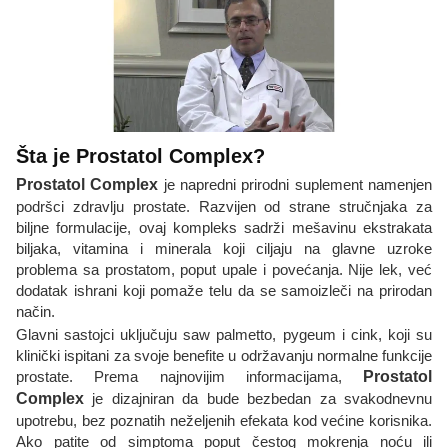
Šta je Prostatol Complex?
Prostatol Complex
je napredni prirodni suplement namenjen
podršci zdravlju prostate. Razvijen od strane stručnjaka za
biljne formulacije, ovaj kompleks sadrži mešavinu ekstrakata
biljaka, vitamina i minerala koji ciljaju na glavne uzroke
problema sa prostatom, poput upale i povećanja. Nije lek, već
dodatak ishrani koji pomaže telu da se samoizleči na prirodan
način.
Glavni sastojci uključuju saw palmetto, pygeum i cink, koji su
klinički ispitani za svoje benefite u održavanju normalne funkcije
prostate. Prema najnovijim informacijama,
Prostatol
Complex
je dizajniran da bude bezbedan za svakodnevnu
upotrebu, bez poznatih neželjenih efekata kod većine korisnika.
Ako patite od simptoma poput čestog mokrenja noću ili