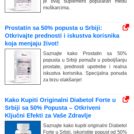
je ovaj suplement popularan među
muškarcima.
Prostatin sa 50% popusta u Srbiji:
Otkrivajte prednosti i iskustva korisnika
koja menjaju život!
Saznajte kako Prostatin sa 50%
popusta u Srbiji pomaže u poboljšanju
prostate, prednosti upotrebe i realna
iskustva korisnika. Specijalna ponuda
za brzu olakšanje!
Kako Kupiti Originalni Diabetol Forte u
Srbiji sa 50% Popusta – Otkriveni
Ključni Efekti za Vaše Zdravlje
Saznajte kako kupiti originalni Diabetol
Forte u Srbiji, iskoristite popust od 50%