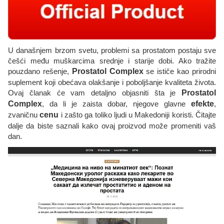
U današnjem brzom svetu, problemi sa prostatom postaju sve
češći među muškarcima srednje i starije dobi. Ako tražite
pouzdano rešenje,
Prostatol Complex
se ističe kao prirodni
suplement koji obećava olakšanje i poboljšanje kvaliteta života.
Ovaj članak će vam detaljno objasniti šta je
Prostatol
Complex
, da li je zaista dobar, njegove glavne
efekte
,
zvaničnu
cenu
i zašto ga toliko ljudi u Makedoniji koristi. Čitajte
dalje da biste saznali kako ovaj proizvod može promeniti vaš
dan.