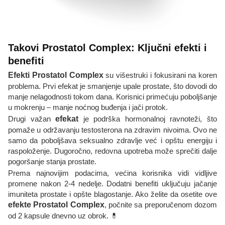
Takovi Prostatol Complex: Ključni efekti i
benefiti
Efekti Prostatol Complex
su višestruki i fokusirani na koren
problema. Prvi efekat je smanjenje upale prostate, što dovodi do
manje nelagodnosti tokom dana. Korisnici primećuju poboljšanje
u mokrenju – manje noćnog buđenja i jači protok.
Drugi važan
efekat
je podrška hormonalnoj ravnoteži, što
pomaže u održavanju testosterona na zdravim nivoima. Ovo ne
samo da poboljšava seksualno zdravlje već i opštu energiju i
raspoloženje. Dugoročno, redovna upotreba može sprečiti dalje
pogoršanje stanja prostate.
Prema najnovijim podacima, većina korisnika vidi vidljive
promene nakon 2-4 nedelje. Dodatni benefiti uključuju jačanje
imuniteta prostate i opšte blagostanje. Ako želite da osetite ove
efekte Prostatol Complex
, počnite sa preporučenom dozom
od 2 kapsule dnevno uz obrok. 💊