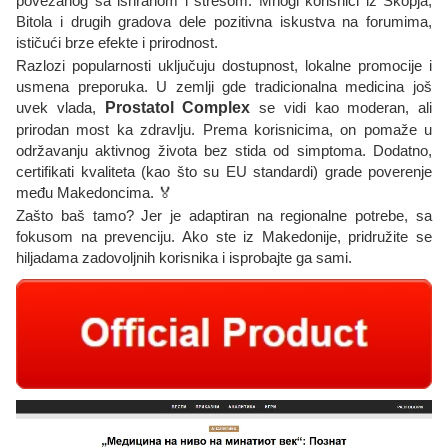
povezanog sa ishranom i stresom. Mnogi korisnici iz Skopja,
Bitola i drugih gradova dele pozitivna iskustva na forumima,
ističući brze efekte i prirodnost.
Razlozi popularnosti uključuju dostupnost, lokalne promocije i
usmena preporuka. U zemlji gde tradicionalna medicina još
uvek vlada,
Prostatol Complex
se vidi kao moderan, ali
prirodan most ka zdravlju. Prema korisnicima, on pomaže u
održavanju aktivnog života bez stida od simptoma. Dodatno,
certifikati kvaliteta (kao što su EU standardi) grade poverenje
među Makedoncima. 🏅
Zašto baš tamo? Jer je adaptiran na regionalne potrebe, sa
fokusom na prevenciju. Ako ste iz Makedonije, pridružite se
hiljadama zadovoljnih korisnika i isprobajte ga sami.