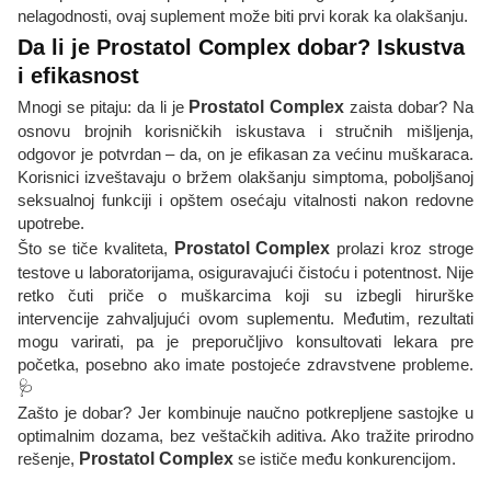
nelagodnosti, ovaj suplement može biti prvi korak ka olakšanju.
Da li je Prostatol Complex dobar? Iskustva
i efikasnost
Mnogi se pitaju: da li je
Prostatol Complex
zaista dobar? Na
osnovu brojnih korisničkih iskustava i stručnih mišljenja,
odgovor je potvrdan – da, on je efikasan za većinu muškaraca.
Korisnici izveštavaju o bržem olakšanju simptoma, poboljšanoj
seksualnoj funkciji i opštem osećaju vitalnosti nakon redovne
upotrebe.
Što se tiče kvaliteta,
Prostatol Complex
prolazi kroz stroge
testove u laboratorijama, osiguravajući čistoću i potentnost. Nije
retko čuti priče o muškarcima koji su izbegli hirurške
intervencije zahvaljujući ovom suplementu. Međutim, rezultati
mogu varirati, pa je preporučljivo konsultovati lekara pre
početka, posebno ako imate postojeće zdravstvene probleme.
🩺
Zašto je dobar? Jer kombinuje naučno potkrepljene sastojke u
optimalnim dozama, bez veštačkih aditiva. Ako tražite prirodno
rešenje,
Prostatol Complex
se ističe među konkurencijom.