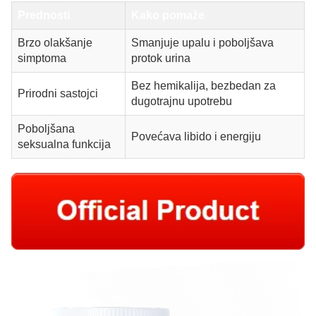
Prednosti
Kako pomaže
Brzo olakšanje
Smanjuje upalu i poboljšava
simptoma
protok urina
Bez hemikalija, bezbedan za
Prirodni sastojci
dugotrajnu upotrebu
Poboljšana
Povećava libido i energiju
seksualna funkcija