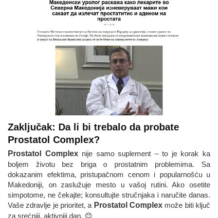
Zaključak: Da li bi trebalo da probate
Prostatol Complex?
Prostatol Complex
nije samo suplement – to je korak ka
boljem životu bez briga o prostatnim problemima. Sa
dokazanim efektima, pristupačnom cenom i popularnošću u
Makedoniji, on zaslužuje mesto u vašoj rutini. Ako osetite
simpotome, ne čekajte; konsultujte stručnjaka i naručite danas.
Vaše zdravlje je prioritet, a
Prostatol Complex
može biti ključ
za srećniji, aktivniji dan. 😊