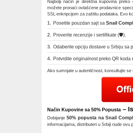
Najbolji način je direktna kupovina preko
možete pronaći ovlašćene prodavnice specija
SSL enkripcijom za zaštitu podataka. Evo k
Posetite pouzdan sajt sa
Snail Comp
Proverite recenzije i sertifikate (🛡️).
Odaberite opciju dostave u Srbiju sa 
Potvrdite originalnost preko QR koda
Ako sumnjate u autentičnost, konsultujte se
– I
Način Kupovine sa 50% Popusta
Dobijanje
50% popusta na Snail Comp
informacijama, distributeri u Srbiji nude ovu 