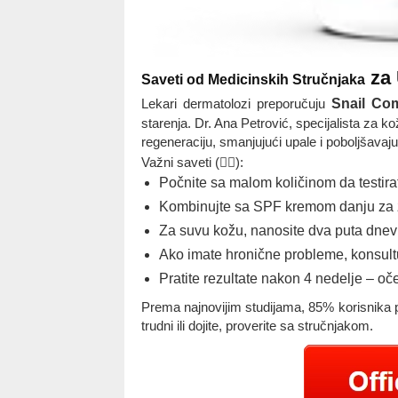
za 
Saveti od Medicinskih Stručnjaka
Lekari dermatolozi preporučuju
Snail Co
starenja. Dr. Ana Petrović, specijalista za k
regeneraciju, smanjujući upale i poboljšavajuć
Važni saveti (👩‍⚕️):
Počnite sa malom količinom da testirat
Kombinujte sa SPF kremom danju za z
Za suvu kožu, nanosite dva puta dne
Ako imate hronične probleme, konsultu
Pratite rezultate nakon 4 nedelje – oček
Prema najnovijim studijama, 85% korisnika pri
trudni ili dojite, proverite sa stručnjakom.