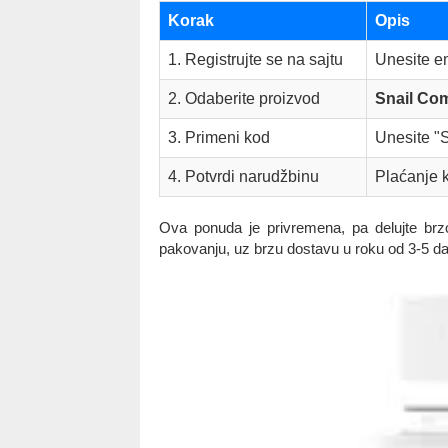
Korak
Opis
1. Registrujte se na sajtu
Unesite em
2. Odaberite proizvod
Snail Co
3. Primeni kod
Unesite "
4. Potvrdi narudžbinu
Plaćanje 
Ova ponuda je privremena, pa delujte brzo
pakovanju, uz brzu dostavu u roku od 3-5 d