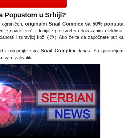
a Popustom u Srbiji?
ci ograničen,
originalni Snail Complex sa 50% popusta
dite novac, već i dobijate proizvod sa dokazanim efektima.
anosti i zdravijoj koži (😊). Ako želite da započnete put ka
od i osigurajte svoj
Snail Complex
danas. Sa garancijom
e vam zahvaliti.