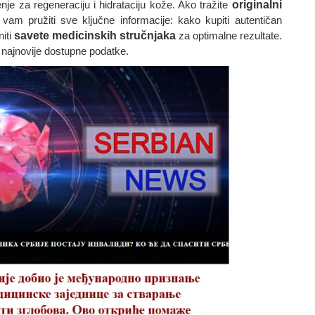
enje za regeneraciju i hidrataciju kože. Ako tražite
originalni
vam pružiti sve ključne informacije: kako kupiti autentičan
niti
savete medicinskih stručnjaka
za optimalne rezultate.
 najnovije dostupne podatke.