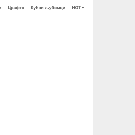
е
Црафтс
Кућни љубимци
HOT