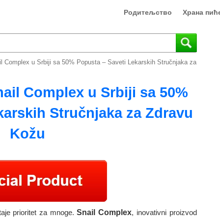
Родитељство
Храна пић
ail Complex u Srbiji sa 50% Popusta – Saveti Lekarskih Stručnjaka za
nail Complex u Srbiji sa 50%
karskih Stručnjaka za Zdravu
Kožu
je prioritet za mnoge.
Snail Complex
, inovativni proizvod