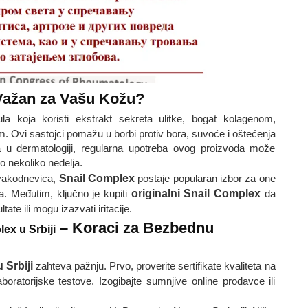
 Važan za Vašu Kožu?
la koja koristi ekstrakt sekreta ulitke, bogat kolagenom,
m. Ovi sastojci pomažu u borbi protiv bora, suvoće i oštećenja
a u dermatologiji, regularna upotreba ovog proizvoda može
o nekoliko nedelja.
svakodnevica,
Snail Complex
postaje popularan izbor za one
a. Međutim, ključno je kupiti
originalni Snail Complex
da
tate ili mogu izazvati iritacije.
– Koraci za Bezbednu
ex u Srbiji
 Srbiji
zahteva pažnju. Prvo, proverite sertifikate kvaliteta na
oratorijske testove. Izogibajte sumnjive online prodavce ili