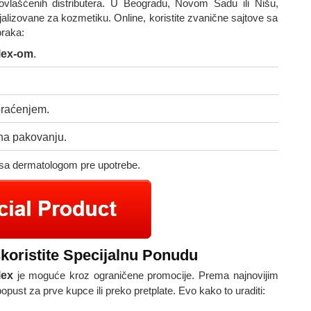
 ovlašćenih distributera. U Beogradu, Novom Sadu ili Nišu,
lizovane za kozmetiku. Online, koristite zvanične sajtove sa
oraka:
lex-om
.
praćenjem.
 na pakovanju.
 sa dermatologom pre upotrebe.
skoristite Specijalnu Ponudu
lex
je moguće kroz ograničene promocije. Prema najnovijim
popust za prve kupce ili preko pretplate. Evo kako to uraditi: