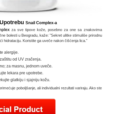
Upotrebu
Snail Complex-a
mplex
za sve tipove kože, posebno za one sa znakovima
ožne bolesti u Beogradu, kaže: "Sekret ulitke stimuliše prirodnu
i hidrataciju. Koristite ga uveče nakon čišćenja lica."
e alergije.
aštitu od UV zračenja.
vno; za masnu, jednom uveče.
jte lekara pre upotrebe.
ujte glatkiju i sjajniju kožu.
mećuje poboljšanje, ali individualni rezultati variraju. Ako ste