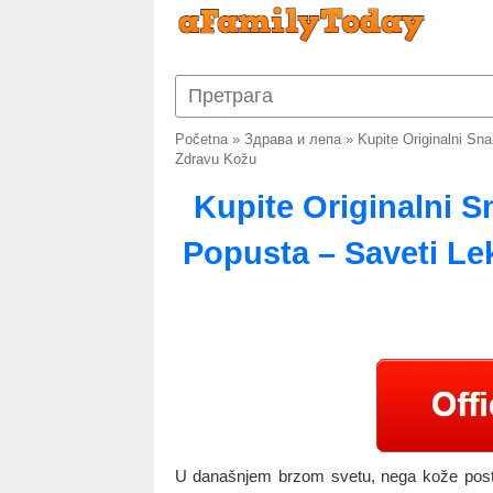
Početna
»
Здрава и лепа
»
Kupite Originalni Sn
Zdravu Kožu
Kupite Originalni S
Popusta – Saveti Le
U današnjem brzom svetu, nega kože posta