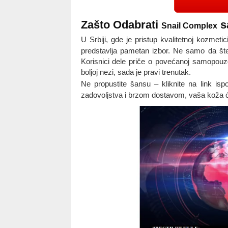
Zašto Odabrati
s
Snail Complex
U Srbiji, gde je pristup kvalitetnoj kozmeti
predstavlja pametan izbor. Ne samo da šte
Korisnici dele priče o povećanoj samopouzd
boljoj nezi, sada je pravi trenutak.
Ne propustite šansu – kliknite na link isp
zadovoljstva i brzom dostavom, vaša koža ć