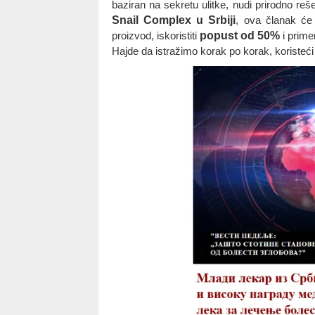
baziran na sekretu ulitke, nudi prirodno reš
Snail Complex u Srbiji
, ova članak će 
proizvod, iskoristiti
popust od 50%
i prime
Hajde da istražimo korak po korak, koristeći