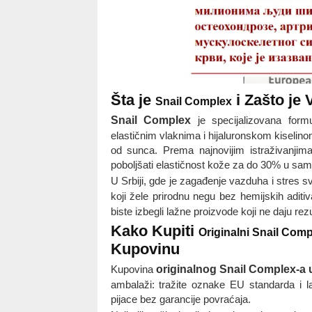
Šta je
i Zašto je
Snail Complex
Snail Complex
je specijalizovana formu
elastičnim vlaknima i hijaluronskom kiselino
od sunca. Prema najnovijim istraživanjim
poboljšati elastičnost kože za do 30% u sam
U Srbiji, gde je zagađenje vazduha i stres 
koji žele prirodnu negu bez hemijskih aditiv
biste izbegli lažne proizvode koji ne daju rezul
Kako Kupiti
Originalni Snail Compl
Kupovinu
Kupovina
originalnog Snail Complex-a u
ambalaži: tražite oznake EU standarda i lab
pijace bez garancije povraćaja.