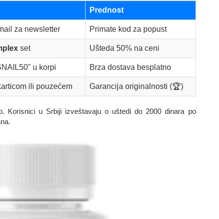
Prednost
ail za newsletter
Primate kod za popust
mplex
set
Ušteda 50% na ceni
SNAIL50" u korpi
Brza dostava besplatno
karticom ili pouzećem
Garancija originalnosti (🏆)
. Korisnici u Srbiji izveštavaju o uštedi do 2000 dinara po
ana.