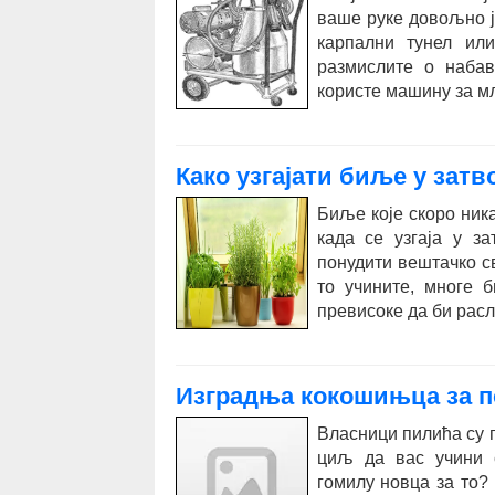
ваше руке довољно ја
карпални тунел или
размислите о наба
користе машину за мл
Како узгајати биље у зат
Биље које скоро ника
када се узгаја у з
понудити вештачко св
то учините, многе 
превисоке да би расл
Изградња кокошињца за п
Власници пилића су 
циљ да вас учини 
гомилу новца за то?