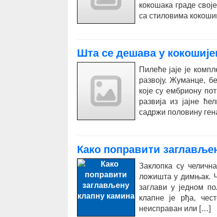
кокошака граде своје
са стиловима кокоши
Шта се дешава у кокошијем
Пилеће јаје је компл
развоју. Жуманце, б
које су ембриону по
развија из јајне ће
садржи половину ген
Како поправити заглавље
Заклопка су челична
ложишта у димњак. Ч
заглави у једном п
клапне је рђа, чес
неисправан или […]