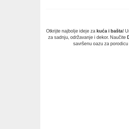
Otkrijte najbolje ideje za
kuća i bašta
! U
za sadnju, održavanje i dekor. Naučite
D
savršenu oazu za porodicu i