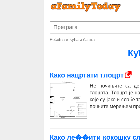
Početna
»
Кућа и башта
Ку
Како нацртати тлоцрт
Не почињите са дек
тлоцрта. Тлоцрт је н
које су јаке и слабе 
почните мерењем про
Како ле��ити кокошку сл