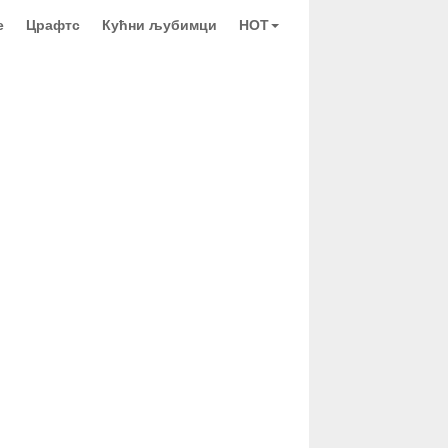
е
Црафтс
Кућни љубимци
HOT