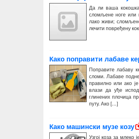
Да ли ваша кокошка
сломљене ноге или 
лако живи; сломљене
лечити повређену ко
Како поправити лабаве к
Поправите лабаву к
сломи. Лабаве подне
правилно или ако је
влази да уђе испод
глинених плочица п
путу. Ако […]
Како машински музе козу
Узгој коза за млеко 