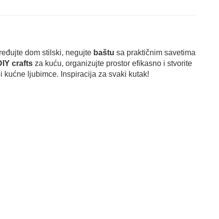
ređujte dom stilski, negujte
baštu
sa praktičnim savetima
IY crafts
za kuću, organizujte prostor efikasno i stvorite
 kućne ljubimce. Inspiracija za svaki kutak!