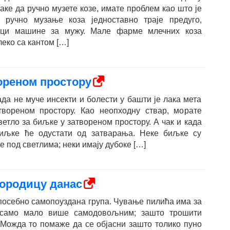
ке да ручно музете козе, имате проблем као што је
 ручно музање коза једноставно траје предуго,
вци машине за мужу. Мале фарме млечних коза
еко са кантом […]
вореном простору
да не муче инсекти и болести у башти је лака мета
атвореном простору. Као неопходну ствар, морате
етло за биљке у затвореном простору. А чак и када
биљке ће одустати од затварања. Неке биљке су
е под светлима; неки имају дубоке […]
ородицу данас
посебно самопоуздана група. Чување пилића има за
само мало више самодовољним; зашто трошити
 Можда то помаже да се објасни зашто толико пуно