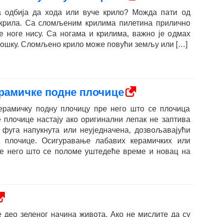
 одбија да хода или вуче крило? Можда пати од
крила. Са сломљеним крилима пилетина прилично
 ноге нису. Са ногама и крилима, важно је одмах
кошку. Сломљено крило може повући земљу или […]
ерамичке подне плочице
ерамичку подну плочицу пре него што се плочица
 плочице настају ако оригинални лепак не заптива
 фуга напукнута или неуједначена, дозвољавајући
 плочице. Осигуравање лабавих керамичких или
ре него што се поломе уштедеће време и новац на
је део зеленог начина живота. Ако не мислите да су