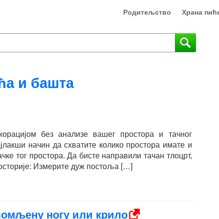
Родитељство
Храна пић
ћа и башта
орацијом без анализе вашег простора и тачног
ајлакши начин да схватите колико простора имате и
тачке тог простора. Да бисте направили тачан тлоцрт,
сторије: Измерите дуж постоља […]
омљену ногу или крило