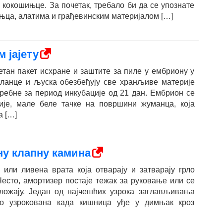
 кокошињце. За почетак, требало би да се упознате
њца, алатима и грађевинским материјалом […]
 јајету
етан пакет исхране и заштите за пиле у ембриону у
еланце и љуска обезбеђују све хранљиве материје
требне за период инкубације од 21 дан. Ембрион се
лије, мале беле тачке на површини жуманца, која
а […]
ну клапну камина
 или ливена врата која отварају и затварају грло
есто, амортизер постаје тежак за руковање или се
оложају. Један од најчешћих узрока заглављивања
то узрокована када кишница уђе у димњак кроз