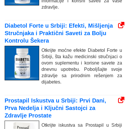
informacije i korisni saveti za vaše
zdravlje.
Diabetol Forte u Srbiji: Efekti, Mišljenja
Stručnjaka i Praktični Saveti za Bolju
Kontrolu Šekera
Otkrijte moćne efekte Diabetol Forte u
Srbiji, šta kažu medicinski stručnjaci o
ovom suplementu i korisne savete za
dnevnu upotrebu. Poboljšajte svoje
zdravlje sa prirodnim rešenjem za
dijabetes.
Prostapil Iskustva u Srbiji: Prvi Dani,
Prva Nedelja i Ključni Sastojci za
Zdravlje Prostate
Otkrijte iskustva sa Prostapil u Srbiji