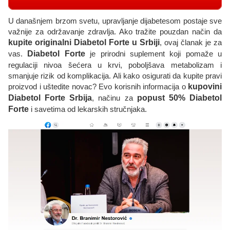
U današnjem brzom svetu, upravljanje dijabetesom postaje sve
važnije za održavanje zdravlja. Ako tražite pouzdan način da
kupite originalni Diabetol Forte u Srbiji
, ovaj članak je za
vas.
Diabetol Forte
je prirodni suplement koji pomaže u
regulaciji nivoa šećera u krvi, poboljšava metabolizam i
smanjuje rizik od komplikacija. Ali kako osigurati da kupite pravi
proizvod i uštedite novac? Evo korisnih informacija o
kupovini
Diabetol Forte Srbija
, načinu za
popust 50% Diabetol
Forte
i savetima od lekarskih stručnjaka.