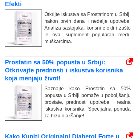
Efekti
Otkrijte iskustva sa Prostatinom u Srbiji
nakon prvih dana i nedelje upotrebe.
Analiza sastojaka, korisni efekti i zašto
je ovaj suplement popularan među
muškarcima.
Prostatin sa 50% popusta u Srbiji:
Otkrivajte prednosti i iskustva korisnika
koja menjaju život!
Saznajte kako Prostatin sa 50%
popusta u Srbiji pomaže u poboljšanju
prostate, prednosti upotrebe i realna
iskustva korisnika. Specijalna ponuda
za brzu olakšanje!
Kako Kupiti Originalni Diabetol Forte u