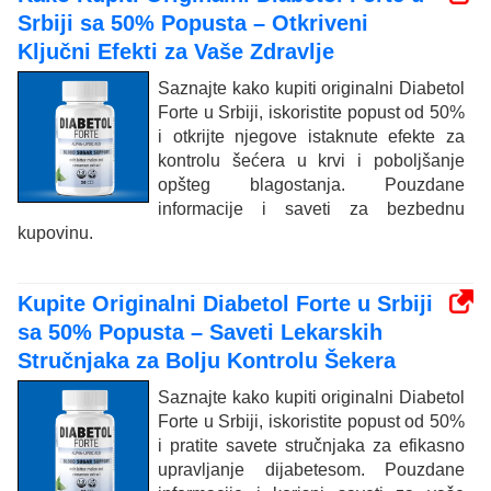
Srbiji sa 50% Popusta – Otkriveni
Ključni Efekti za Vaše Zdravlje
Saznajte kako kupiti originalni Diabetol
Forte u Srbiji, iskoristite popust od 50%
i otkrijte njegove istaknute efekte za
kontrolu šećera u krvi i poboljšanje
opšteg blagostanja. Pouzdane
informacije i saveti za bezbednu
kupovinu.
Kupite Originalni Diabetol Forte u Srbiji
sa 50% Popusta – Saveti Lekarskih
Stručnjaka za Bolju Kontrolu Šekera
Saznajte kako kupiti originalni Diabetol
Forte u Srbiji, iskoristite popust od 50%
i pratite savete stručnjaka za efikasno
upravljanje dijabetesom. Pouzdane