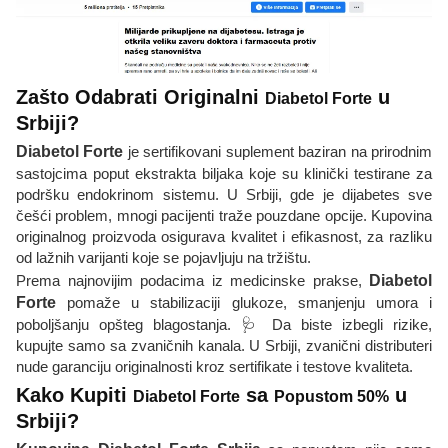
Zašto Odabrati Originalni
u
Diabetol Forte
Srbiji?
Diabetol Forte
je sertifikovani suplement baziran na prirodnim
sastojcima poput ekstrakta biljaka koje su klinički testirane za
podršku endokrinom sistemu. U Srbiji, gde je dijabetes sve
češći problem, mnogi pacijenti traže pouzdane opcije. Kupovina
originalnog proizvoda osigurava kvalitet i efikasnost, za razliku
od lažnih varijanti koje se pojavljuju na tržištu.
Prema najnovijim podacima iz medicinske prakse,
Diabetol
Forte
pomaže u stabilizaciji glukoze, smanjenju umora i
poboljšanju opšteg blagostanja. 🩺 Da biste izbegli rizike,
kupujte samo sa zvaničnih kanala. U Srbiji, zvanični distributeri
nude garanciju originalnosti kroz sertifikate i testove kvaliteta.
Kako Kupiti
sa
u
Diabetol Forte
Popustom 50%
Srbiji?