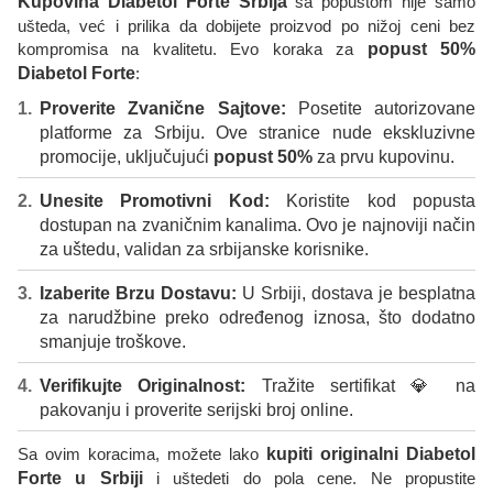
Kupovina Diabetol Forte Srbija
sa popustom nije samo
ušteda, već i prilika da dobijete proizvod po nižoj ceni bez
kompromisa na kvalitetu. Evo koraka za
popust 50%
Diabetol Forte
:
Proverite Zvanične Sajtove:
Posetite autorizovane
platforme za Srbiju. Ove stranice nude ekskluzivne
promocije, uključujući
popust 50%
za prvu kupovinu.
Unesite Promotivni Kod:
Koristite kod popusta
dostupan na zvaničnim kanalima. Ovo je najnoviji način
za uštedu, validan za srbijanske korisnike.
Izaberite Brzu Dostavu:
U Srbiji, dostava je besplatna
za narudžbine preko određenog iznosa, što dodatno
smanjuje troškove.
Verifikujte Originalnost:
Tražite sertifikat 💎 na
pakovanju i proverite serijski broj online.
Sa ovim koracima, možete lako
kupiti originalni Diabetol
Forte u Srbiji
i uštedeti do pola cene. Ne propustite