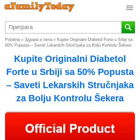
T
o
g
g
l
Početna
»
Здрава и лепа
»
Kupite Originalni Diabetol Forte u Srbiji sa
e
50% Popusta – Saveti Lekarskih Stručnjaka za Bolju Kontrolu Šekera
n
Kupite Originalni Diabetol
a
v
Forte u Srbiji sa 50% Popusta
i
g
– Saveti Lekarskih Stručnjaka
a
t
za Bolju Kontrolu Šekera
i
o
n