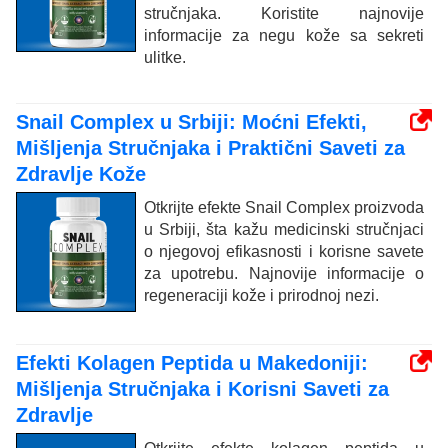
stručnjaka. Koristite najnovije
informacije za negu kože sa sekreti
ulitke.
Snail Complex u Srbiji: Moćni Efekti,
Mišljenja Stručnjaka i Praktični Saveti za
Zdravlje Kože
Otkrijte efekte Snail Complex proizvoda
u Srbiji, šta kažu medicinski stručnjaci
o njegovoj efikasnosti i korisne savete
za upotrebu. Najnovije informacije o
regeneraciji kože i prirodnoj nezi.
Efekti Kolagen Peptida u Makedoniji:
Mišljenja Stručnjaka i Korisni Saveti za
Zdravlje