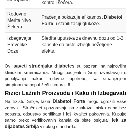
kontroli šećera.
Redovno
Praćenje pokazuje efikasnost
Diabetol
Merite Nivo
Forte
u stabilizaciji glukoze.
Šekera
Izbegavajte
Sledite uputstva za dnevnu dozu od 1-2
Prevelike
kapsule da biste izbegli neželjene
Doze
efekte.
Ovi
saveti stručnjaka dijabetes
su bazirani na najnovijim
kliničkim smernicama. Mnogi pacijenti u Srbiji izveštavaju o
poboljšanju nakon redovne upotrebe, sa smanjenjem
simptomima poput žeđi i umora. 💊
Rizici Lažnih Proizvoda i Kako ih Izbegavati
Na tržištu Srbije, lažni
Diabetol Forte
mogu ugroziti vaše
zdravlje. Stručnjaci upozoravaju na znakove: niska cena bez
popusta, odsustvo sertifikata i loš kvalitet pakovanja. Kupujte
samo preko verifikovanih kanala da biste osigurali
lek za
dijabetes Srbija
visokog standarda.