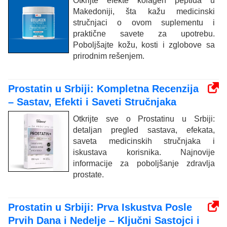
Otkrijte efekte kolagen peptida u
Makedoniji, šta kažu medicinski
stručnjaci o ovom suplementu i
praktične savete za upotrebu.
Poboljšajte kožu, kosti i zglobove sa
prirodnim rešenjem.
Prostatin u Srbiji: Kompletna Recenzija
– Sastav, Efekti i Saveti Stručnjaka
Otkrijte sve o Prostatinu u Srbiji:
detaljan pregled sastava, efekata,
saveta medicinskih stručnjaka i
iskustava korisnika. Najnovije
informacije za poboljšanje zdravlja
prostate.
Prostatin u Srbiji: Prva Iskustva Posle
Prvih Dana i Nedelje – Ključni Sastojci i