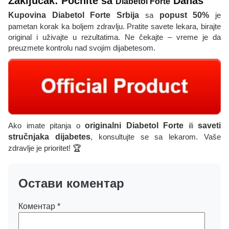
Zaključak: Počnite sa
Danas
Diabetol Forte
Kupovina Diabetol Forte Srbija
sa
popust 50%
je
pametan korak ka boljem zdravlju. Pratite savete lekara, birajte
original i uživajte u rezultatima. Ne čekajte – vreme je da
preuzmete kontrolu nad svojim dijabetesom.
Ako imate pitanja o
originalni Diabetol Forte
ili
saveti
stručnjaka dijabetes
, konsultujte se sa lekarom. Vaše
zdravlje je prioritet! 🏆
Остави коментар
Коментар
*