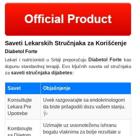
Saveti Lekarskih Stručnjaka za Korišćenje
Diabetol Forte
Lekari i nutricionisti u Srbiji preporučuju
Diabetol Forte
kao
dopunu standardnoj terapiji. Evo ključnih saveta od stručnjaka
za
saveti stručnjaka dijabetes
:
Savet
Objašnjenje
Konsultujte
Uvek razgovarajte sa endokrinologom
Lekara Pre
da biste prilagodili dozu vašem stanju.
Upotrebe
🩺
Uzimajte uz uravnoteženu ishranu
Kombinujte
bogatu vlaknima za bolje rezultate u
sa Dijetom