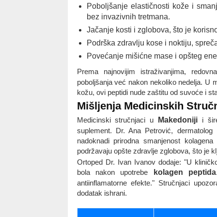
Poboljšanje elastičnosti kože i sman
bez invazivnih tretmana.
Jačanje kosti i zglobova, što je korisn
Podrška zdravlju kose i noktiju, spreča
Povećanje mišićne mase i opšteg ene
Prema najnovijim istraživanjima, redov
poboljšanja već nakon nekoliko nedelja. U 
kožu, ovi peptidi nude zaštitu od suvoće i 
Mišljenja Medicinskih Struč
Medicinski stručnjaci u
Makedoniji
i šir
suplement. Dr. Ana Petrović, dermatolog i
nadoknadi prirodna smanjenost kolagena
podržavaju opšte zdravlje zglobova, što je kl
Ortoped Dr. Ivan Ivanov dodaje: "U kliničko
bola nakon upotrebe
kolagen peptida
antiinflamatorne efekte." Stručnjaci upoz
dodatak ishrani.