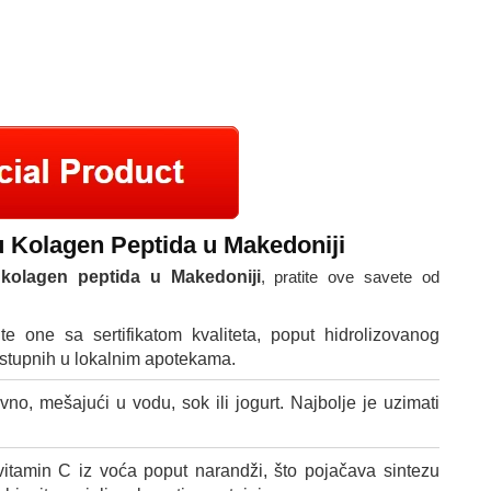
u Kolagen Peptida u Makedoniji
 kolagen peptida u Makedoniji
, pratite ove savete od
te one sa sertifikatom kvaliteta, poput hidrolizovanog
dostupnih u lokalnim apotekama.
o, mešajući u vodu, sok ili jogurt. Najbolje je uzimati
itamin C iz voća poput narandži, što pojačava sintezu