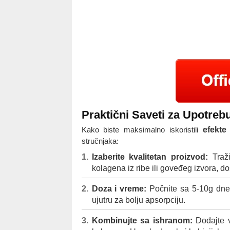
Praktični Saveti za Upotreb
Kako biste maksimalno iskoristili
efekte
stručnjaka:
Izaberite kvalitetan proizvod:
Traži
kolagena iz ribe ili goveđeg izvora, 
Doza i vreme:
Počnite sa 5-10g dnevn
ujutru za bolju apsorpciju.
Kombinujte sa ishranom:
Dodajte v