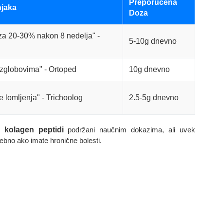
Preporučena
njaka
Doza
za 20-30% nakon 8 nedelja" -
5-10g dnevno
 zglobovima" - Ortoped
10g dnevno
e lomljenja" - Trichoolog
2.5-5g dnevno
su
kolagen peptidi
podržani naučnim dokazima, ali uvek
ebno ako imate hronične bolesti.