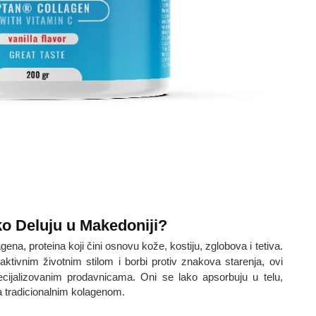
ko Deluju u Makedoniji?
gena, proteina koji čini osnovu kože, kostiju, zglobova i tetiva.
 aktivnim životnim stilom i borbi protiv znakova starenja, ovi
cijalizovanim prodavnicama. Oni se lako apsorbuju u telu,
a tradicionalnim kolagenom.