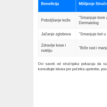
Beneficija
Mišljenje Struč
"Smanjuje bore 
Poboljšanje kože
Dermatolog
Jačanje zglobova
"Smanjuje bol u
Zdravlje kose i
"Brže rast i manj
noktiju
Ovi saveti od stručnjaka pokazuju da 
konsultujte lekara pre početka upotrebe, pos