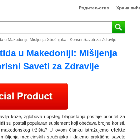
Родитељство
Храна пић
a u Makedoniji: Mišljenja Stručnjaka i Korisni Saveti za Zdravlje
ida u Makedoniji: Mišljenja
risni Saveti za Zdravlje
lja kože, zglobova i opšteg blagostanja postaje prioritet za
idi
su postali popularan suplement koji obećava brojne koristi.
tu makedonskog tržišta? U ovom članku istražujemo
efekte
 mišljenja medicinskih stručnjaka i dajemo praktične savete