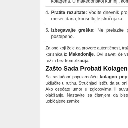
kolagena. U makedonskoj kuhinji, kom
Pratite rezultate:
Vodite dnevnik pro
mesec dana, konsultujte stručnjaka.
Izbegavajte greške:
Ne prelazite pr
postepeno.
Za one koji žele da provere autentičnost, tr
korisnika iz
Makedonije
. Ovi saveti će 
režim bez komplikacija.
Zašto Sada Probati Kolagen
Sa rastućom popularnošću
kolagen pep
uključite u rutinu. Stručnjaci ističu da su 
Ako osećate umor u zglobovima ili suvu
olakšanje. Nastavite sa čitanjem da bist
uobičajene zamke.