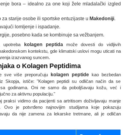
jenje bora – idealno za one koji žele mladalački izgled
o za starije osobe ili sportske entuzijaste u
Makedoniji
.
vajući lomljenje i ispadanje.
rgije, posebno kada se kombinuje sa vežbanjem.
na upotreba
kolagen peptida
može dovesti do vidljivih
makedonskom kontekstu, gde klimatski uslovi mogu uticati na
starenja izazvanog suncem.
njaka o Kolagen Peptidima
e sve više preporučuju
kolagen peptide
kao bezbedan
z Skopja, ističe: "Kolagen peptidi su odličan način da se
 sa godinama. Oni ne samo da poboljšavaju kožu, već i
jučno za aktivnu populaciju."
j praksi vidimo da pacijenti sa artritisom doživljavaju manje
. Ovo je potvrđeno najnovijim studijama koje pokazuju
oravaju da nije zamena za lekarske tretmane, ali je odličan