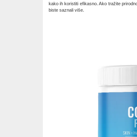
kako ih koristiti efikasno. Ako tražite prirod
biste saznali više.