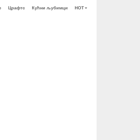
е
Црафтс
Кућни љубимци
HOT