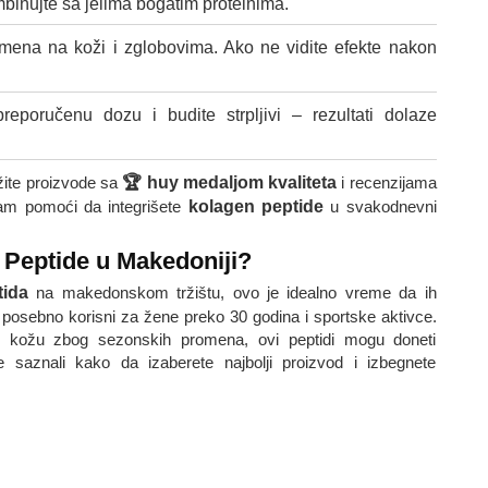
binujte sa jelima bogatim proteinima.
mena na koži i zglobovima. Ako ne vidite efekte nakon
eporučenu dozu i budite strpljivi – rezultati dolaze
ažite proizvode sa
🏆 huy medaljom kvaliteta
i recenzijama
vam pomoći da integrišete
kolagen peptide
u svakodnevni
 Peptide u Makedoniji?
tida
na makedonskom tržištu, ovo je idealno vreme da ih
oni posebno korisni za žene preko 30 godina i sportske aktivce.
 kožu zbog sezonskih promena, ovi peptidi mogu doneti
e saznali kako da izaberete najbolji proizvod i izbegnete