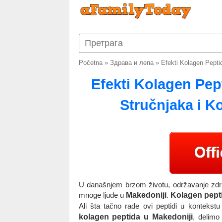
Početna
»
Здрава и лепа
»
Efekti Kolagen Peptid
Efekti Kolagen Pept
Stručnjaka i Ko
U današnjem brzom životu, održavanje zdrav
mnoge ljude u
Makedoniji
.
Kolagen pept
Ali šta tačno rade ovi peptidi u konteks
kolagen peptida u Makedoniji
, delimo