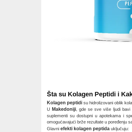
Šta su Kolagen Peptidi i Ka
Kolagen peptidi
su hidrolizovani oblik kola
U
Makedoniji
, gde se sve više ljudi bavi
suplementi su dostupni u apotekama i spe
omogućavajući brže rezultate u poređenju s
Glavni
efekti kolagen peptida
uključuju: