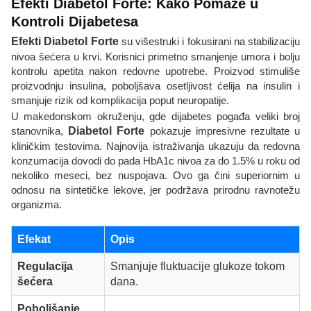
Efekti Diabetol Forte: Kako Pomaže u
Kontroli Dijabetesa
Efekti Diabetol Forte
su višestruki i fokusirani na stabilizaciju
nivoa šećera u krvi. Korisnici primetno smanjenje umora i bolju
kontrolu apetita nakon redovne upotrebe. Proizvod stimuliše
proizvodnju insulina, poboljšava osetljivost ćelija na insulin i
smanjuje rizik od komplikacija poput neuropatije.
U makedonskom okruženju, gde dijabetes pogađa veliki broj
stanovnika,
Diabetol Forte
pokazuje impresivne rezultate u
kliničkim testovima. Najnovija istraživanja ukazuju da redovna
konzumacija dovodi do pada HbA1c nivoa za do 1.5% u roku od
nekoliko meseci, bez nuspojava. Ovo ga čini superiornim u
odnosu na sintetičke lekove, jer podržava prirodnu ravnotežu
organizma.
Efekat
Opis
Regulacija
Smanjuje fluktuacije glukoze tokom
šećera
dana.
Poboljšanje