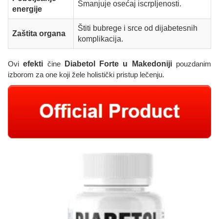
Smanjuje osećaj iscrpljenosti.
energije
Štiti bubrege i srce od dijabetesnih
Zaštita organa
komplikacija.
Ovi
efekti
čine
Diabetol Forte u Makedoniji
pouzdanim
izborom za one koji žele holistički pristup lečenju.