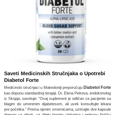
Saveti Medicinskih Stručnjaka o Upotrebi
Diabetol Forte
Medicinski stručnjaci u Makedoniji preporučuju
Diabetol Forte
kao dopunu standardnoj terapiji. Dr. Elena Petrova, endokrinolog
iz Skopja, savetuje: "Ovaj suplement je odličan za pacijente sa
blagim do umerenim dijabetesom, ali uvek konsultujte lekara
pre početka." Prema njenim smernicama, uzimajte dve kapsule
dnevno uz obrok, uz dijetu bogatu vlaknima i redovnu fizičku