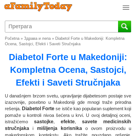
T
o
g
g
l
Početna
»
Здрава и лепа
»
Diabetol Forte u Makedoniji: Kompletna
e
Ocena, Sastojci, Efekti i Saveti Stručnjaka
n
Diabetol Forte u Makedoniji:
a
v
Kompletna Ocena, Sastojci,
i
g
Efekti i Saveti Stručnjaka
a
t
i
U današnjem brzom svetu, upravljanje dijabetesom postaje sve
o
izazovnije, posebno u Makedoniji gde mnogi traže prirodna
rešenja.
Diabetol Forte
se ističe kao popularan suplement koji
n
pomaže u kontroli nivoa šećera u krvi. U ovoj detaljnoj oceni,
istražićemo
sastojke
,
efekte
,
savete medicinskih
stručnjaka
i
mišljenja korisnika
o ovom proizvodu u
makedonskom kontekstu. Ako tražite pouzdano rešenje,