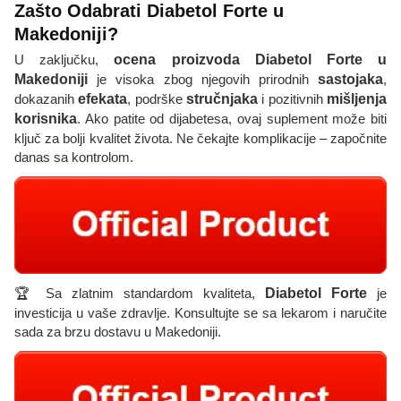
Zašto Odabrati Diabetol Forte u
Makedoniji?
U zaključku,
ocena proizvoda Diabetol Forte u
Makedoniji
je visoka zbog njegovih prirodnih
sastojaka
,
dokazanih
efekata
, podrške
stručnjaka
i pozitivnih
mišljenja
korisnika
. Ako patite od dijabetesa, ovaj suplement može biti
ključ za bolji kvalitet života. Ne čekajte komplikacije – započnite
danas sa kontrolom.
🏆 Sa zlatnim standardom kvaliteta,
Diabetol Forte
je
investicija u vaše zdravlje. Konsultujte se sa lekarom i naručite
sada za brzu dostavu u Makedoniji.