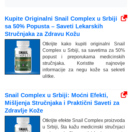
Kupite Originalni Snail Complex u Srbiji
sa 50% Popusta – Saveti Lekarskih
Stručnjaka za Zdravu Kožu
Otkrijte kako kupiti originalni Snail
Complex u Srbiji, sa savetima za 50%
popust i preporukama medicinskih
stručnjaka. Koristite najnovije
informacije za negu kože sa sekreti
ulitke.
Snail Complex u Srbiji: Moćni Efekti,
Mišljenja Stručnjaka i Praktični Saveti za
Zdravlje Kože
Otkrijte efekte Snail Complex proizvoda
u Srbiji, šta kažu medicinski stručnjaci