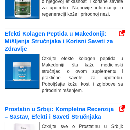
o njegovoj efikasnosti i korisne savete
za upotrebu. Najnovije informacije o
regeneraciji kože i prirodnoj nezi.
Efekti Kolagen Peptida u Makedoniji:
Mišljenja Stručnjaka i Korisni Saveti za
Zdravlje
Otkrijte efekte kolagen peptida u
Makedoniji, šta kažu medicinski
stručnjaci o ovom suplementu i
praktične savete za upotrebu.
Poboljšajte kožu, kosti i zglobove sa
prirodnim rešenjem.
Prostatin u Srbiji: Kompletna Recenzija
– Sastav, Efekti i Saveti Stručnjaka
Otkrijte sve o Prostatinu u Srbiji: