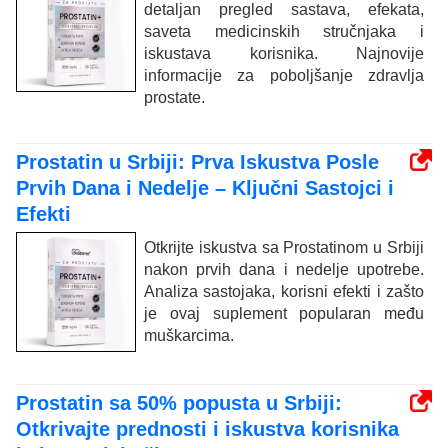
detaljan pregled sastava, efekata,
saveta medicinskih stručnjaka i
iskustava korisnika. Najnovije
informacije za poboljšanje zdravlja
prostate.
Prostatin u Srbiji: Prva Iskustva Posle
Prvih Dana i Nedelje – Ključni Sastojci i
Efekti
Otkrijte iskustva sa Prostatinom u Srbiji
nakon prvih dana i nedelje upotrebe.
Analiza sastojaka, korisni efekti i zašto
je ovaj suplement popularan među
muškarcima.
Prostatin sa 50% popusta u Srbiji:
Otkrivajte prednosti i iskustva korisnika