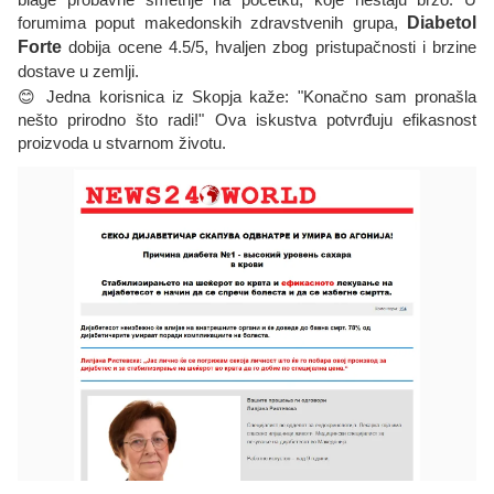
forumima poput makedonskih zdravstvenih grupa,
Diabetol
Forte
dobija ocene 4.5/5, hvaljen zbog pristupačnosti i brzine
dostave u zemlji.
😊 Jedna korisnica iz Skopja kaže: "Konačno sam pronašla
nešto prirodno što radi!" Ova iskustva potvrđuju efikasnost
proizvoda u stvarnom životu.