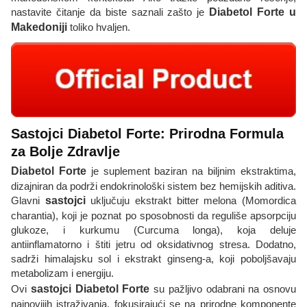
nastavite čitanje da biste saznali zašto je
Diabetol Forte u
Makedoniji
toliko hvaljen.
Sastojci Diabetol Forte: Prirodna Formula
za Bolje Zdravlje
Diabetol Forte
je suplement baziran na biljnim ekstraktima,
dizajniran da podrži endokrinološki sistem bez hemijskih aditiva.
Glavni
sastojci
uključuju ekstrakt bitter melona (Momordica
charantia), koji je poznat po sposobnosti da reguliše apsorpciju
glukoze, i kurkumu (Curcuma longa), koja deluje
antiinflamatorno i štiti jetru od oksidativnog stresa. Dodatno,
sadrži himalajsku sol i ekstrakt ginseng-a, koji poboljšavaju
metabolizam i energiju.
Ovi
sastojci Diabetol Forte
su pažljivo odabrani na osnovu
najnovijih istraživanja, fokusirajući se na prirodne komponente