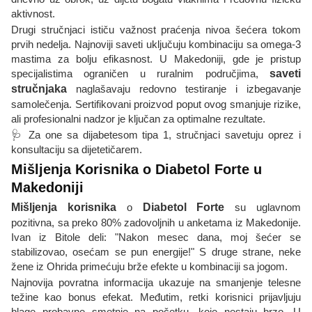
aktivnost.
Drugi stručnjaci ističu važnost praćenja nivoa šećera tokom
prvih nedelja. Najnoviji saveti uključuju kombinaciju sa omega-3
mastima za bolju efikasnost. U Makedoniji, gde je pristup
specijalistima ograničen u ruralnim područjima,
saveti
stručnjaka
naglašavaju redovno testiranje i izbegavanje
samolečenja. Sertifikovani proizvod poput ovog smanjuje rizike,
ali profesionalni nadzor je ključan za optimalne rezultate.
🩺 Za one sa dijabetesom tipa 1, stručnjaci savetuju oprez i
konsultaciju sa dijetetičarem.
Mišljenja Korisnika o Diabetol Forte u
Makedoniji
Mišljenja korisnika
o
Diabetol Forte
su uglavnom
pozitivna, sa preko 80% zadovoljnih u anketama iz Makedonije.
Ivan iz Bitole deli: "Nakon mesec dana, moj šećer se
stabilizovao, osećam se pun energije!" S druge strane, neke
žene iz Ohrida primećuju brže efekte u kombinaciji sa jogom.
Najnovija povratna informacija ukazuje na smanjenje telesne
težine kao bonus efekat. Međutim, retki korisnici prijavljuju
blage probavne smetnje na početku, koje nestaju brzo. U