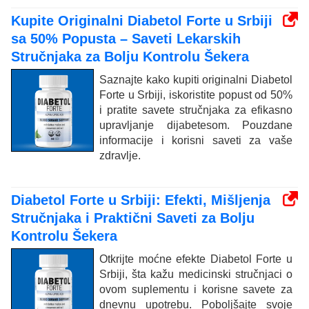
Kupite Originalni Diabetol Forte u Srbiji
sa 50% Popusta – Saveti Lekarskih
Stručnjaka za Bolju Kontrolu Šekera
Saznajte kako kupiti originalni Diabetol
Forte u Srbiji, iskoristite popust od 50%
i pratite savete stručnjaka za efikasno
upravljanje dijabetesom. Pouzdane
informacije i korisni saveti za vaše
zdravlje.
Diabetol Forte u Srbiji: Efekti, Mišljenja
Stručnjaka i Praktični Saveti za Bolju
Kontrolu Šekera
Otkrijte moćne efekte Diabetol Forte u
Srbiji, šta kažu medicinski stručnjaci o
ovom suplementu i korisne savete za
dnevnu upotrebu. Poboljšajte svoje