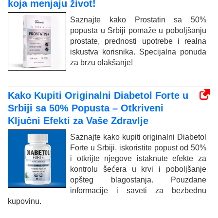
koja menjaju život!
Saznajte kako Prostatin sa 50%
popusta u Srbiji pomaže u poboljšanju
prostate, prednosti upotrebe i realna
iskustva korisnika. Specijalna ponuda
za brzu olakšanje!
Kako Kupiti Originalni Diabetol Forte u
Srbiji sa 50% Popusta – Otkriveni
Ključni Efekti za Vaše Zdravlje
Saznajte kako kupiti originalni Diabetol
Forte u Srbiji, iskoristite popust od 50%
i otkrijte njegove istaknute efekte za
kontrolu šećera u krvi i poboljšanje
opšteg blagostanja. Pouzdane
informacije i saveti za bezbednu
kupovinu.