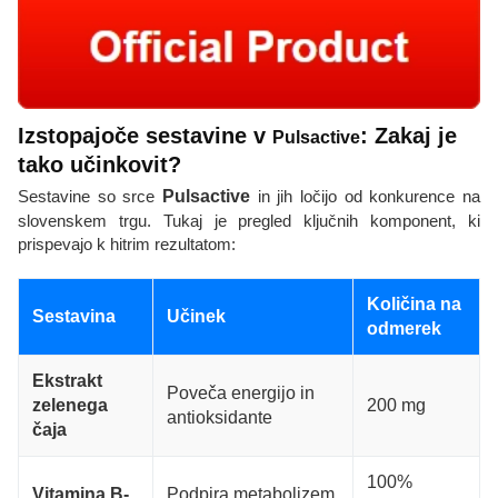
Izstopajoče sestavine v
: Zakaj je
Pulsactive
tako učinkovit?
Sestavine so srce
Pulsactive
in jih ločijo od konkurence na
slovenskem trgu. Tukaj je pregled ključnih komponent, ki
prispevajo k hitrim rezultatom:
Količina na
Sestavina
Učinek
odmerek
Ekstrakt
Poveča energijo in
zelenega
200 mg
antioksidante
čaja
100%
Vitamina B-
Podpira metabolizem