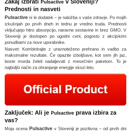
Zakaj izbrati
v Sloveniji?
Pulsactive
Prednosti in nasveti
Pulsactive
ni le dodatek – je naložba v vaše zdravje. Po mojih
izkušnjah po prvih dneh in tednu je vredno truda. Prednosti
vključujejo hitro absorpcijo, naravne sestavine in brez GMO. V
Sloveniji je dostopen po ugodni ceni, pogosto z akcijskimi
ponudbami za nove uporabnike.
Nasvet: Kombinirajte z uravnoteženo prehrano in vadbo za
maksimalne rezultate. Če opazite izboljšave, kot sem jih jaz,
boste morda želeli nadaljevati z mesečnim paketom. To je
najboljši način za ohranjanje energije skozi leto.
Zaključek: Ali je
prava izbira za
Pulsactive
vas?
Moja ocena
Pulsactive
v Sloveniji je pozitivna – od prvih dni