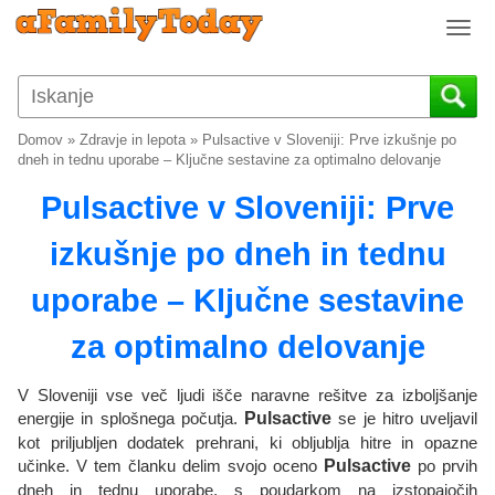
T
o
g
g
l
Domov
»
Zdravje in lepota
»
Pulsactive v Sloveniji: Prve izkušnje po
e
dneh in tednu uporabe – Ključne sestavine za optimalno delovanje
n
Pulsactive v Sloveniji: Prve
a
v
izkušnje po dneh in tednu
i
g
uporabe – Ključne sestavine
a
t
za optimalno delovanje
i
o
V Sloveniji vse več ljudi išče naravne rešitve za izboljšanje
n
energije in splošnega počutja.
Pulsactive
se je hitro uveljavil
kot priljubljen dodatek prehrani, ki obljublja hitre in opazne
učinke. V tem članku delim svojo oceno
Pulsactive
po prvih
dneh in tednu uporabe, s poudarkom na izstopajočih