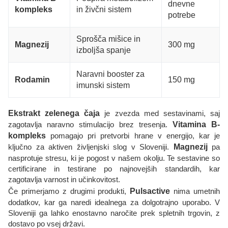
dnevne
kompleks
in živčni sistem
potrebe
Sprošča mišice in
Magnezij
300 mg
izboljša spanje
Naravni booster za
Rodamin
150 mg
imunski sistem
Ekstrakt zelenega čaja
je zvezda med sestavinami, saj
zagotavlja naravno stimulacijo brez tresenja.
Vitamina B-
kompleks
pomagajo pri pretvorbi hrane v energijo, kar je
ključno za aktiven življenjski slog v Sloveniji.
Magnezij
pa
nasprotuje stresu, ki je pogost v našem okolju. Te sestavine so
certificirane in testirane po najnovejših standardih, kar
zagotavlja varnost in učinkovitost.
Če primerjamo z drugimi produkti,
Pulsactive
nima umetnih
dodatkov, kar ga naredi idealnega za dolgotrajno uporabo. V
Sloveniji ga lahko enostavno naročite prek spletnih trgovin, z
dostavo po vsej državi.