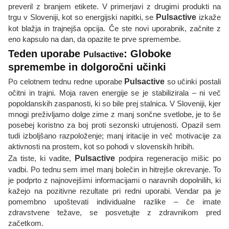
preveril z branjem etikete. V primerjavi z drugimi produkti na
trgu v Sloveniji, kot so energijski napitki, se
Pulsactive
izkaže
kot blažja in trajnejša opcija. Če ste novi uporabnik, začnite z
eno kapsulo na dan, da opazite te prve spremembe.
Teden uporabe
: Globoke
Pulsactive
spremembe in dolgoročni učinki
Po celotnem tednu redne uporabe
Pulsactive
so učinki postali
očitni in trajni. Moja raven energije se je stabilizirala – ni več
popoldanskih zaspanosti, ki so bile prej stalnica. V Sloveniji, kjer
mnogi preživljamo dolge zime z manj sončne svetlobe, je to še
posebej koristno za boj proti sezonski utrujenosti. Opazil sem
tudi izboljšano razpoloženje; manj iritacije in več motivacije za
aktivnosti na prostem, kot so pohodi v slovenskih hribih.
Za tiste, ki vadite,
Pulsactive
podpira regeneracijo mišic po
vadbi. Po tednu sem imel manj bolečin in hitrejše okrevanje. To
je podprto z najnovejšimi informacijami o naravnih dopolnilih, ki
kažejo na pozitivne rezultate pri redni uporabi. Vendar pa je
pomembno upoštevati individualne razlike – če imate
zdravstvene težave, se posvetujte z zdravnikom pred
začetkom.