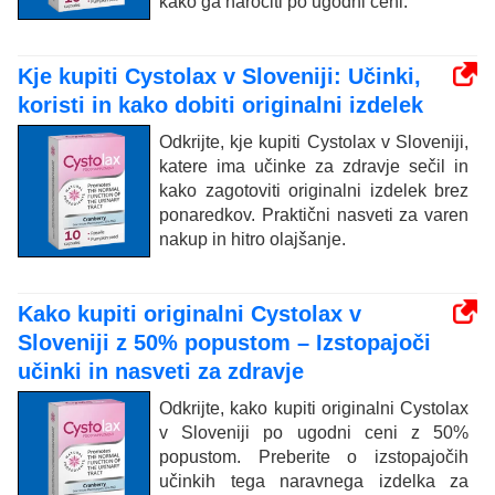
kako ga naročiti po ugodni ceni.
Kje kupiti Cystolax v Sloveniji: Učinki,
koristi in kako dobiti originalni izdelek
Odkrijte, kje kupiti Cystolax v Sloveniji,
katere ima učinke za zdravje sečil in
kako zagotoviti originalni izdelek brez
ponaredkov. Praktični nasveti za varen
nakup in hitro olajšanje.
Kako kupiti originalni Cystolax v
Sloveniji z 50% popustom – Izstopajoči
učinki in nasveti za zdravje
Odkrijte, kako kupiti originalni Cystolax
v Sloveniji po ugodni ceni z 50%
popustom. Preberite o izstopajočih
učinkih tega naravnega izdelka za