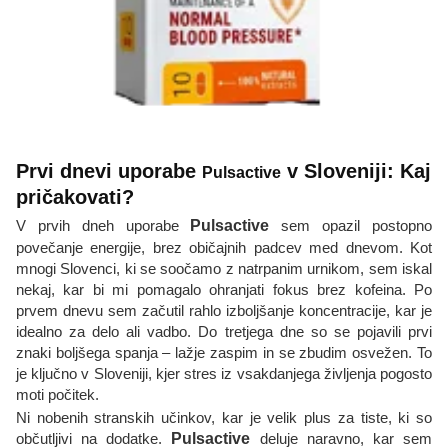
Prvi dnevi uporabe
v Sloveniji: Kaj
Pulsactive
pričakovati?
V prvih dneh uporabe
Pulsactive
sem opazil postopno
povečanje energije, brez običajnih padcev med dnevom. Kot
mnogi Slovenci, ki se soočamo z natrpanim urnikom, sem iskal
nekaj, kar bi mi pomagalo ohranjati fokus brez kofeina. Po
prvem dnevu sem začutil rahlo izboljšanje koncentracije, kar je
idealno za delo ali vadbo. Do tretjega dne so se pojavili prvi
znaki boljšega spanja – lažje zaspim in se zbudim osvežen. To
je ključno v Sloveniji, kjer stres iz vsakdanjega življenja pogosto
moti počitek.
Ni nobenih stranskih učinkov, kar je velik plus za tiste, ki so
občutljivi na dodatke.
Pulsactive
deluje naravno, kar sem