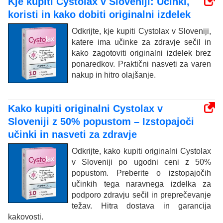
Kje kupiti Cystolax v Sloveniji: Učinki,
koristi in kako dobiti originalni izdelek
Odkrijte, kje kupiti Cystolax v Sloveniji,
katere ima učinke za zdravje sečil in
kako zagotoviti originalni izdelek brez
ponaredkov. Praktični nasveti za varen
nakup in hitro olajšanje.
Kako kupiti originalni Cystolax v
Sloveniji z 50% popustom – Izstopajoči
učinki in nasveti za zdravje
Odkrijte, kako kupiti originalni Cystolax
v Sloveniji po ugodni ceni z 50%
popustom. Preberite o izstopajočih
učinkih tega naravnega izdelka za
podporo zdravju sečil in preprečevanje
težav. Hitra dostava in garancija
kakovosti.