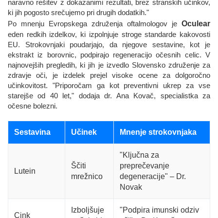
naravno rešitev z dokazanimi rezultati, brez stranskih učinkov,
ki jih pogosto srečujemo pri drugih dodatkih."
Po mnenju Evropskega združenja oftalmologov je
Oculear
eden redkih izdelkov, ki izpolnjuje stroge standarde kakovosti
EU. Strokovnjaki poudarjajo, da njegove sestavine, kot je
ekstrakt iz borovnic, podpirajo regeneracijo očesnih celic. V
najnovejših pregledih, ki jih je izvedlo Slovensko združenje za
zdravje oči, je izdelek prejel visoke ocene za dolgoročno
učinkovitost. "Priporočam ga kot preventivni ukrep za vse
starejše od 40 let," dodaja dr. Ana Kovač, specialistka za
očesne bolezni.
Sestavina
Učinek
Mnenje strokovnjaka
"Ključna za
Ščiti
preprečevanje
Lutein
mrežnico
degeneracije" – Dr.
Novak
Izboljšuje
"Podpira imunski odziv
Cink