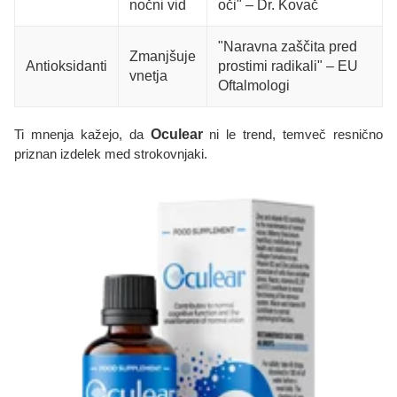
nočni vid
oči" – Dr. Kovač
"Naravna zaščita pred
Zmanjšuje
Antioksidanti
prostimi radikali" – EU
vnetja
Oftalmologi
Ti mnenja kažejo, da
Oculear
ni le trend, temveč resnično
priznan izdelek med strokovnjaki.