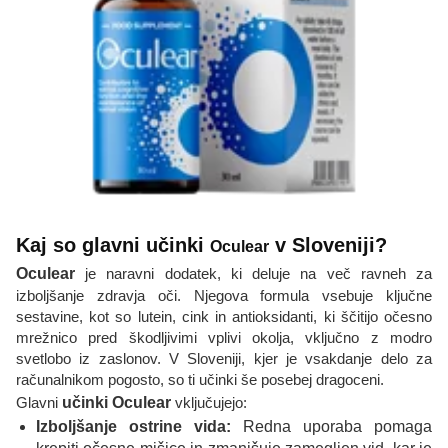
Kaj so glavni učinki
v Sloveniji?
Oculear
Oculear
je naravni dodatek, ki deluje na več ravneh za
izboljšanje zdravja oči. Njegova formula vsebuje ključne
sestavine, kot so lutein, cink in antioksidanti, ki ščitijo očesno
mrežnico pred škodljivimi vplivi okolja, vključno z modro
svetlobo iz zaslonov. V Sloveniji, kjer je vsakdanje delo za
računalnikom pogosto, so ti učinki še posebej dragoceni.
Glavni
učinki Oculear
vključujejo:
Izboljšanje ostrine vida:
Redna uporaba pomaga