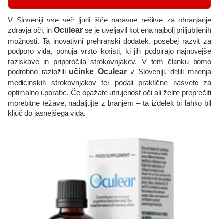
V Sloveniji vse več ljudi išče naravne rešitve za ohranjanje
zdravja oči, in
Oculear
se je uveljavil kot ena najbolj priljubljenih
možnosti. Ta inovativni prehranski dodatek, posebej razvit za
podporo vida, ponuja vrsto koristi, ki jih podpirajo najnovejše
raziskave in priporočila strokovnjakov. V tem članku bomo
podrobno razložili
učinke Oculear
v Sloveniji, delili mnenja
medicinskih strokovnjakov ter podali praktične nasvete za
optimalno uporabo. Če opažate utrujenost oči ali želite preprečiti
morebitne težave, nadaljujte z branjem – ta izdelek bi lahko bil
ključ do jasnejšega vida.