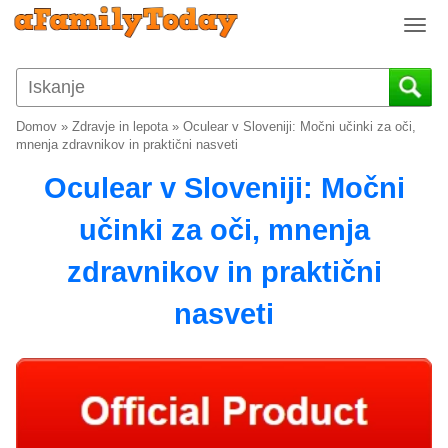
T
o
g
g
l
Domov
»
Zdravje in lepota
»
Oculear v Sloveniji: Močni učinki za oči,
e
mnenja zdravnikov in praktični nasveti
n
Oculear v Sloveniji: Močni
a
v
učinki za oči, mnenja
i
g
zdravnikov in praktični
a
t
nasveti
i
o
n