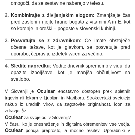
omogoči, da se sestavine naberejo v telesu.
Kombinirajte z življenjskim slogom:
Zmanjšajte čas
pred zasloni in jejte hrano bogato z vitamini A in E, kot
so korenje in oreški – pogoste v slovenski kuhinji.
Posvetujte se z zdravnikom:
Če imate obstoječe
očesne težave, kot je glavkom, se posvetujte pred
uporabo, čeprav je izdelek varen za večino.
Sledite napredku:
Vodite dnevnik sprememb v vidu, da
opazite izboljšave, kot je manjša občutljivost na
svetlobo.
V Sloveniji je
Oculear
enostavno dostopen prek spletnih
trgovin ali lekarn v Ljubljani in Mariboru. Strokovnjaki svetujejo
nakup iz uradnih virov, da zagotovite originalnost. Icon za
zdravje: 🩺
Oculear
za svoje oči v Sloveniji?
V času, ko je onesnaženje in digitalna obremenitev vse večja,
Oculear
ponuja preprosto, a močno rešitev. Uporabniki v