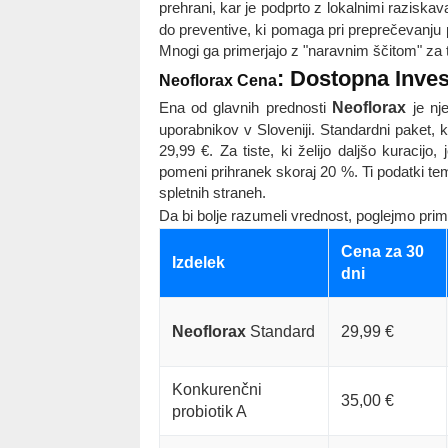
prehrani, kar je podprto z lokalnimi razisk
do preventive, ki pomaga pri preprečevanju p
Mnogi ga primerjajo z "naravnim ščitom" za te
: Dostopna Inves
Neoflorax Cena
Ena od glavnih prednosti
Neoflorax
je nj
uporabnikov v Sloveniji. Standardni paket,
29,99 €. Za tiste, ki želijo daljšo kuracijo
pomeni prihranek skoraj 20 %. Ti podatki te
spletnih straneh.
Da bi bolje razumeli vrednost, poglejmo prim
Cena za 30
Izdelek
dni
Neoflorax
Standard
29,99 €
Konkurenčni
35,00 €
probiotik A