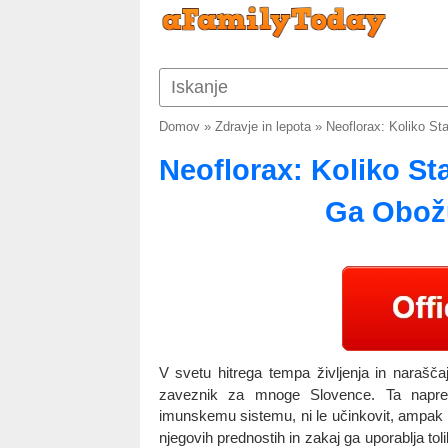
Domov
»
Zdravje in lepota
»
Neoflorax: Koliko St
Neoflorax: Koliko St
Ga Obožu
V svetu hitrega tempa življenja in narašča
zaveznik za mnoge Slovence. Ta napred
imunskemu sistemu, ni le učinkovit, ampak
njegovih prednostih in zakaj ga uporablja to