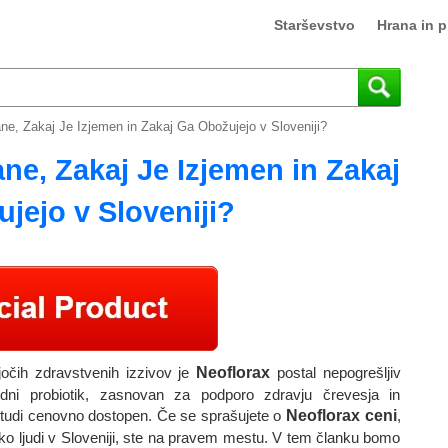
Starševstvo
Hrana in p
ane, Zakaj Je Izjemen in Zakaj Ga Obožujejo v Sloveniji?
ane, Zakaj Je Izjemen in Zakaj
jejo v Sloveniji?
jočih zdravstvenih izzivov je
Neoflorax
postal nepogrešljiv
ni probiotik, zasnovan za podporo zdravju črevesja in
 tudi cenovno dostopen. Če se sprašujete o
Neoflorax ceni
,
liko ljudi v Sloveniji, ste na pravem mestu. V tem članku bomo