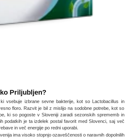
ko Priljubljen?
ki vsebuje izbrane sevne bakterije, kot so Lactobacillus in
sno floro. Razvit je bil z mislijo na sodobne potrebe, kot so
žbe, ki so pogoste v Sloveniji zaradi sezonskih sprememb in
h podatkih je ta izdelek postal favorit med Slovenci, saj več
ebave in več energije po redni uporabi.
enija ima visoko stopnjo ozaveščenosti o naravnih dopolnilih