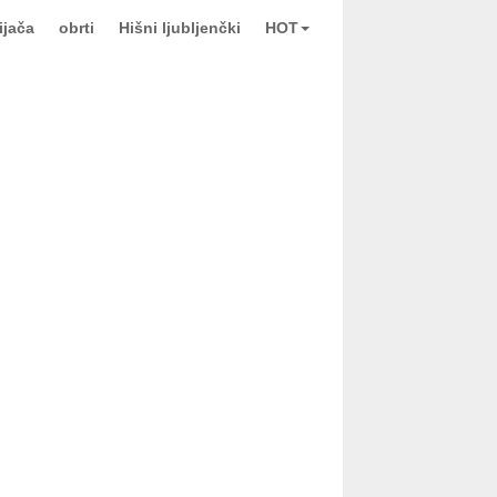
ijača
obrti
Hišni ljubljenčki
HOT