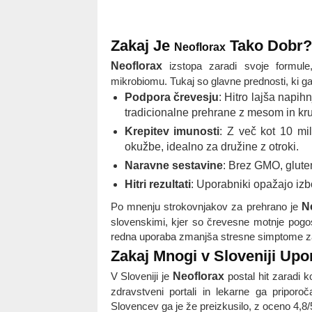
Zakaj Je
Tako Dobr? 
Neoflorax
Neoflorax
izstopa zaradi svoje formule,
mikrobiomu. Tukaj so glavne prednosti, ki ga
Podpora črevesju
: Hitro lajša napihn
tradicionalne prehrane z mesom in kr
Krepitev imunosti
: Z več kot 10 mi
okužbe, idealno za družine z otroki.
Naravne sestavine
: Brez GMO, gluten
Hitri rezultati
: Uporabniki opažajo izb
Po mnenju strokovnjakov za prehrano je
N
slovenskimi, kjer so črevesne motnje pogost
redna uporaba zmanjša stresne simptome za d
Zakaj Mnogi v Sloveniji Upo
V Sloveniji je
Neoflorax
postal hit zaradi k
zdravstveni portali in lekarne ga priporo
Slovencev ga je že preizkusilo, z oceno 4,8/5 