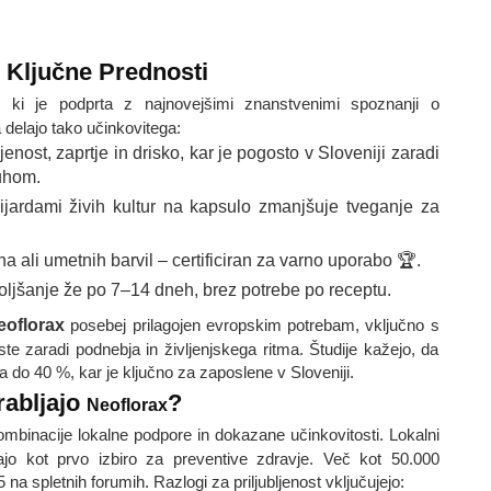
Ključne Prednosti
 ki je podprta z najnovejšimi znanstvenimi spoznanji o
 delajo tako učinkovitega:
jenost, zaprtje in drisko, kar je pogosto v Sloveniji zaradi
uhom.
lijardami živih kultur na kapsulo zmanjšuje tveganje za
a ali umetnih barvil – certificiran za varno uporabo 🏆.
oljšanje že po 7–14 dneh, brez potrebe po receptu.
eoflorax
posebej prilagojen evropskim potrebam, vključno s
e zaradi podnebja in življenjskega ritma. Študije kažejo, da
o 40 %, kar je ključno za zaposlene v Sloveniji.
rabljajo
?
Neoflorax
ombinacije lokalne podpore in dokazane učinkovitosti. Lokalni
čajo kot prvo izbiro za preventive zdravje. Več kot 50.000
na spletnih forumih. Razlogi za priljubljenost vključujejo: