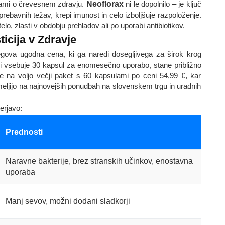
avami o črevesnem zdravju.
Neoflorax
ni le dopolnilo – je ključ
rebavnih težav, krepi imunost in celo izboljšuje razpoloženje.
lo, zlasti v obdobju prehladov ali po uporabi antibiotikov.
ticija v Zdravje
egova ugodna cena, ki ga naredi dosegljivega za širok krog
 ki vsebuje 30 kapsul za enomesečno uporabo, stane približno
, je na voljo večji paket s 60 kapsulami po ceni 54,99 €, kar
meljijo na najnovejših ponudbah na slovenskem trgu in uradnih
erjavo:
Prednosti
Naravne bakterije, brez stranskih učinkov, enostavna
uporaba
Manj sevov, možni dodani sladkorji