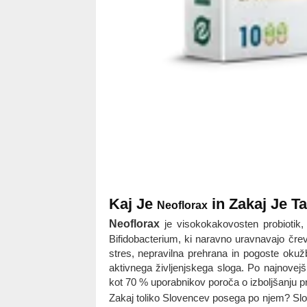
Kaj Je
in Zakaj Je Ta
Neoflorax
Neoflorax
je visokokakovosten probiotik, 
Bifidobacterium, ki naravno uravnavajo čreve
stres, nepravilna prehrana in pogoste oku
aktivnega življenjskega sloga. Po najnovejši
kot 70 % uporabnikov poroča o izboljšanju pr
Zakaj toliko Slovencev posega po njem? Slov