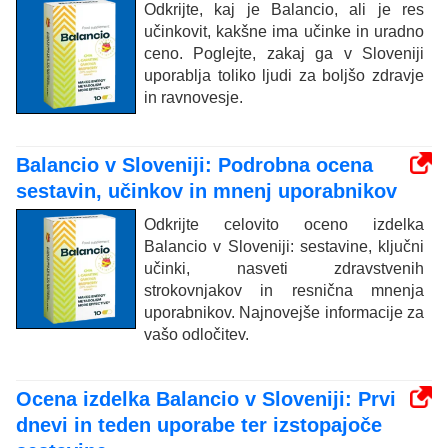
Odkrijte, kaj je Balancio, ali je res
učinkovit, kakšne ima učinke in uradno
ceno. Poglejte, zakaj ga v Sloveniji
uporablja toliko ljudi za boljšo zdravje
in ravnovesje.
Balancio v Sloveniji: Podrobna ocena
sestavin, učinkov in mnenj uporabnikov
Odkrijte celovito oceno izdelka
Balancio v Sloveniji: sestavine, ključni
učinki, nasveti zdravstvenih
strokovnjakov in resnična mnenja
uporabnikov. Najnovejše informacije za
vašo odločitev.
Ocena izdelka Balancio v Sloveniji: Prvi
dnevi in teden uporabe ter izstopajoče