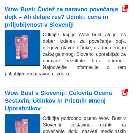
Wow Bust: Čudež za naravno povečanje
dojk – Ali deluje res? Učinki, cena in
priljubljenost v Sloveniji
Odkrijte, kaj je Wow Bust, ali je res
dober izdelek za povečanje dojk,
njegove glavne učinke, uradno ceno in
zakaj ga mnogi Slovenci uporabljajo za
naravne rezultate brez operacij.
Najnovejše informacije o tem
priljubljenem naravnem izdelku.
Wow Bust v Sloveniji: Celovita Ocena
Sestavin, Učinkov in Pristnih Mnenj
Uporabnikov
Odkrijte podrobno oceno Wow Bust v
Sloveniji: sestavine, učinki na
povečanje dojk, nasveti medicinskih