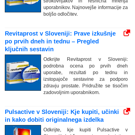
strokovnjakov in resnična mnenja
uporabnikov. Najnovejše informacije za
boljšo odločitev.
Revitaprost v Sloveniji: Prave izkušnje
po prvih dneh in tednu – Pregled
ključnih sestavin
Odkrijte Revitaprost v Sloveniji:
podrobna ocena po prvih dneh
uporabe, rezultati po tednu in
izstopajoče sestavine za podporo
zdravju prostate. Pridružite se tisočim
zadovoljnim uporabnikom.
Pulsactive v Sloveniji: Kje kupiti, učinki
in kako dobiti originalnega izdelka
Odkrijte, kje kupiti Pulsactive v