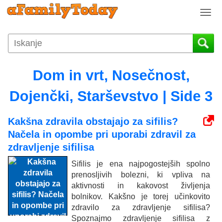
T
o
g
g
l
e
Dom in vrt, Nosečnost,
n
a
Dojenčki, Starševstvo | Side 3
v
i
Kakšna zdravila obstajajo za sifilis?
g
Načela in opombe pri uporabi zdravil za
a
t
zdravljenje sifilisa
i
Sifilis je ena najpogostejših spolno
o
prenosljivih bolezni, ki vpliva na
n
aktivnosti in kakovost življenja
bolnikov. Kakšno je torej učinkovito
zdravilo za zdravljenje sifilisa?
Spoznajmo zdravljenje sifilisa z