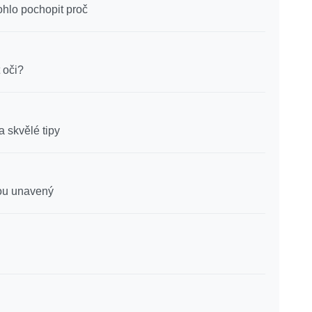
hlo pochopit proč
 oči?
a skvělé tipy
sou unavený