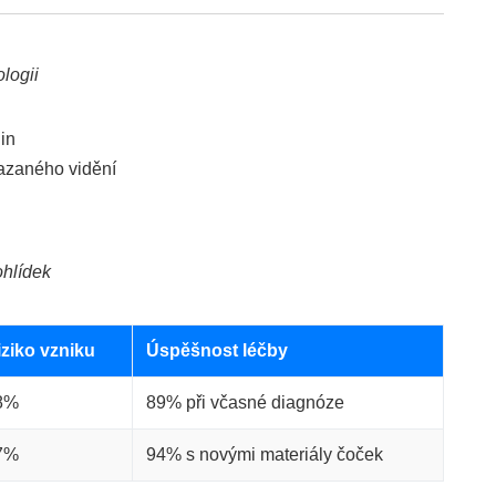
logii
in
azaného vidění
ohlídek
iziko vzniku
Úspěšnost léčby
8%
89% při včasné diagnóze
7%
94% s novými materiály čoček