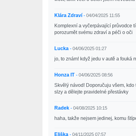
Klára Zdraví
-
04/04/2025 11:55
Komplexní a vyčerpávající průvodce tím
porozumět svému zdraví a péči o oči
Lucka
-
04/06/2025 01:27
jo, to znám! když jedu v autě a fouká 
Honza IT
-
04/06/2025 08:56
Skvělý návod! Doporučuju všem, kdo t
slzy a dělejte pravidelné přestávky
Radek
-
04/08/2025 10:15
haha, takže nejsem jedinej, komu štípo
Eliška
-
04/11/2025 07:57