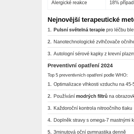
Alergické reakce
18% případ
Nejnovější terapeutické me
Pulsní světelná terapie
pro léčbu blef
Nanotechnologické zvlhčovače očníh
Autologní sérové kapky z krevní plaz
Preventivní opatření 2024
Top 5 preventivních opatření podle WHO:
Optimalizace vlhkosti vzduchu na 45
Používání
modrých filtrů
na obrazov
Každoroční kontrola nitroočního tlaku
Doplněk stravy s omega-7 mastnými k
3minutová oční gymnastika denně