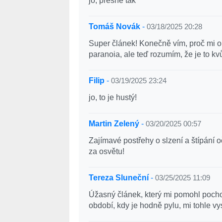
jo, přesně tak
Tomáš Novák
-
03/18/2025 20:28
Super článek! Konečně vím, proč mi obč
paranoia, ale teď rozumím, že je to kv
Filip
-
03/19/2025 23:24
jo, to je hustý!
Martin Zelený
-
03/20/2025 00:57
Zajímavé postřehy o slzení a štípání o
za osvětu!
Tereza Sluneční
-
03/25/2025 11:09
Úžasný článek, který mi pomohl pocho
období, kdy je hodně pylu, mi tohle v