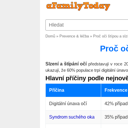
Domů
»
Prevence & léčba
»
Proč oči štípou a slz
Proč oč
Slzení a štípání očí
představují v roce 20
ukazují, že 60% populace trpí digitální ún
Hlavní příčiny podle nejno
Příčina
Frekvence
Digitální únava očí
42% případ
Syndrom suchého oka
35% případ