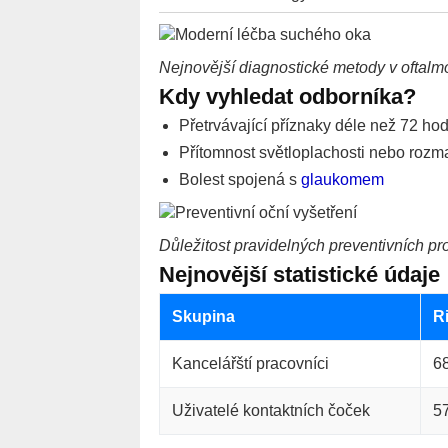
Nejnovější diagnostické metody v oftalmo
Kdy vyhledat odborníka?
Přetrvávající příznaky déle než 72 hod
Přítomnost světloplachosti nebo rozm
Bolest spojená s
glaukomem
Důležitost pravidelných preventivních pr
Nejnovější statistické údaje
Skupina
R
Kancelářští pracovníci
6
Uživatelé kontaktních čoček
5