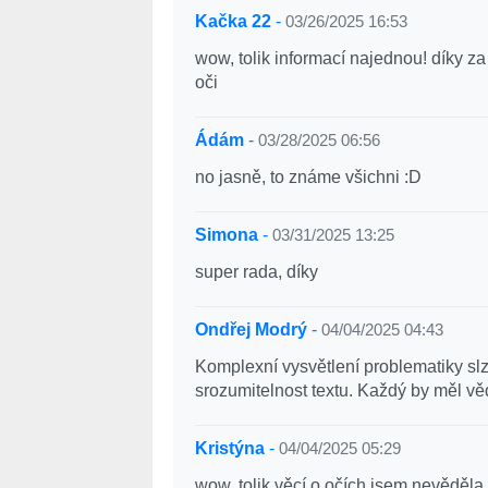
Kačka 22
-
03/26/2025 16:53
wow, tolik informací najednou! díky z
oči
Ádám
-
03/28/2025 06:56
no jasně, to známe všichni :D
Simona
-
03/31/2025 13:25
super rada, díky
Ondřej Modrý
-
04/04/2025 04:43
Komplexní vysvětlení problematiky slze
srozumitelnost textu. Každý by měl věd
Kristýna
-
04/04/2025 05:29
wow, tolik věcí o očích jsem nevěděla