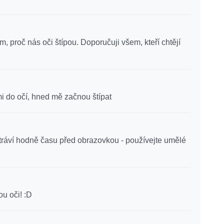
, proč nás oči štípou. Doporučuji všem, kteří chtějí
mi do očí, hned mě začnou štípat
ráví hodně času před obrazovkou - používejte umělé
u oči! :D