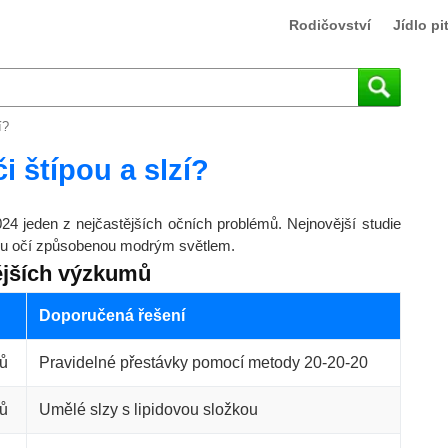
Rodičovství
Jídlo pit
í?
i štípou a slzí?
24 jeden z nejčastějších očních problémů. Nejnovější studie
avou očí způsobenou modrým světlem.
vějších výzkumů
Doporučená řešení
ů
Pravidelné přestávky pomocí metody 20-20-20
ů
Umělé slzy s lipidovou složkou