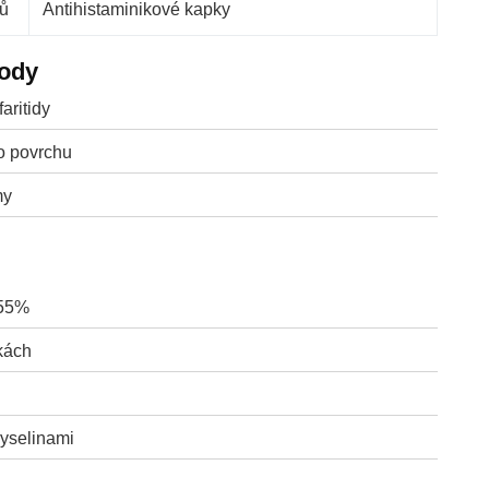
ů
Antihistaminikové kapky
tody
aritidy
o povrchu
my
-55%
kách
yselinami