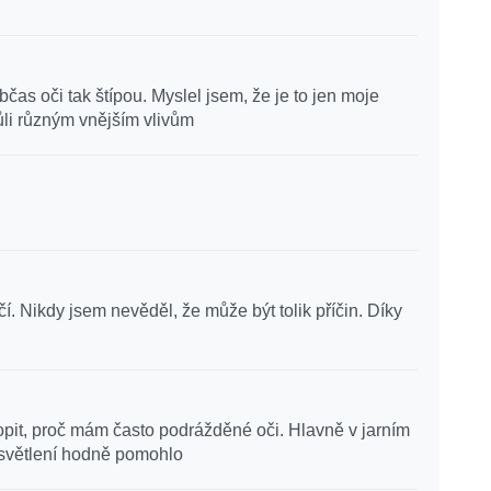
as oči tak štípou. Myslel jsem, že je to jen moje
ůli různým vnějším vlivům
čí. Nikdy jsem nevěděl, že může být tolik příčin. Díky
pit, proč mám často podrážděné oči. Hlavně v jarním
ysvětlení hodně pomohlo