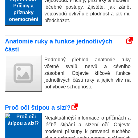
vejcovodů: Příčiny, příznaky a moderní
léčebné postupy. Zjistěte, jak zánět
vejcovodů ovlivňuje plodnost a jak mu
předcházet.
Anatomie ruky a funkce jednotlivých
částí
Podrobný přehled anatomie ruky
včetně svalů, nervů a cévního
zásobení. Objevte klíčové funkce
jednotlivých částí ruky a jejich vliv na
pohybové schopnosti.
Proč oči štípou a slzí?
Nejaktuálnější informace o příčinách a
léčbě štípání a slzení očí. Objevte
moderní přístupy k prevenci suchého