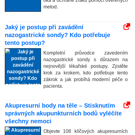
oka a ochraně zraku pomocí ověřených
metod.
Jaký je postup při zavádění
nazogastrické sondy? Kdo potřebuje
tento postup?
Kompletní průvodce zavedením
nazogastrické sondy s důrazem na
nejnovější lékařské postupy. Zjistěte
krok za krokem, kdo potřebuje tento
zákrok a jak probíhá moderní péče o
pacienta.
Akupresurní body na těle – Stisknutím
správných akupunkturních bodů vyléčíte
všechny nemoci
Objevte 108 klíčových akupresurních