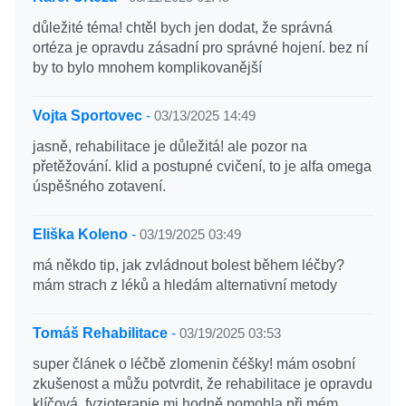
důležité téma! chtěl bych jen dodat, že správná
ortéza je opravdu zásadní pro správné hojení. bez ní
by to bylo mnohem komplikovanější
Vojta Sportovec
-
03/13/2025 14:49
jasně, rehabilitace je důležitá! ale pozor na
přetěžování. klid a postupné cvičení, to je alfa omega
úspěšného zotavení.
Eliška Koleno
-
03/19/2025 03:49
má někdo tip, jak zvládnout bolest během léčby?
mám strach z léků a hledám alternativní metody
Tomáš Rehabilitace
-
03/19/2025 03:53
super článek o léčbě zlomenin čéšky! mám osobní
zkušenost a můžu potvrdit, že rehabilitace je opravdu
klíčová. fyzioterapie mi hodně pomohla při mém