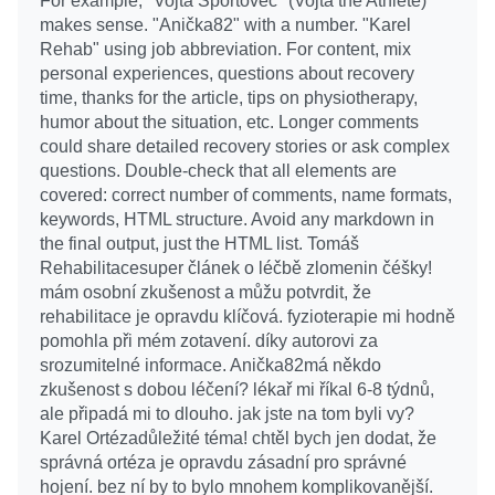
For example, "Vojta Sportovec" (Vojta the Athlete)
makes sense. "Anička82" with a number. "Karel
Rehab" using job abbreviation. For content, mix
personal experiences, questions about recovery
time, thanks for the article, tips on physiotherapy,
humor about the situation, etc. Longer comments
could share detailed recovery stories or ask complex
questions. Double-check that all elements are
covered: correct number of comments, name formats,
keywords, HTML structure. Avoid any markdown in
the final output, just the HTML list. Tomáš
Rehabilitacesuper článek o léčbě zlomenin čéšky!
mám osobní zkušenost a můžu potvrdit, že
rehabilitace je opravdu klíčová. fyzioterapie mi hodně
pomohla při mém zotavení. díky autorovi za
srozumitelné informace. Anička82má někdo
zkušenost s dobou léčení? lékař mi říkal 6-8 týdnů,
ale připadá mi to dlouho. jak jste na tom byli vy?
Karel Ortézadůležité téma! chtěl bych jen dodat, že
správná ortéza je opravdu zásadní pro správné
hojení. bez ní by to bylo mnohem komplikovanější.