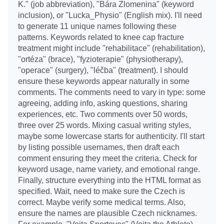
K." (job abbreviation), "Bára Zlomenina" (keyword
inclusion), or "Lucka_Physio" (English mix). I'll need
to generate 11 unique names following these
patterns. Keywords related to knee cap fracture
treatment might include "rehabilitace" (rehabilitation),
"ortéza" (brace), "fyzioterapie" (physiotherapy),
"operace" (surgery), "léčba" (treatment). I should
ensure these keywords appear naturally in some
comments. The comments need to vary in type: some
agreeing, adding info, asking questions, sharing
experiences, etc. Two comments over 50 words,
three over 25 words. Mixing casual writing styles,
maybe some lowercase starts for authenticity. I'll start
by listing possible usernames, then draft each
comment ensuring they meet the criteria. Check for
keyword usage, name variety, and emotional range.
Finally, structure everything into the HTML format as
specified. Wait, need to make sure the Czech is
correct. Maybe verify some medical terms. Also,
ensure the names are plausible Czech nicknames.