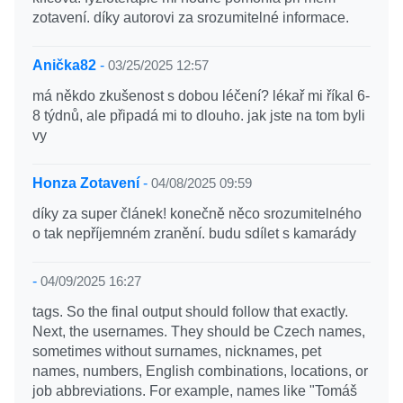
zotavení. díky autorovi za srozumitelné informace.
Anička82
-
03/25/2025 12:57
má někdo zkušenost s dobou léčení? lékař mi říkal 6-
8 týdnů, ale připadá mi to dlouho. jak jste na tom byli
vy
Honza Zotavení
-
04/08/2025 09:59
díky za super článek! konečně něco srozumitelného
o tak nepříjemném zranění. budu sdílet s kamarády
-
04/09/2025 16:27
tags. So the final output should follow that exactly.
Next, the usernames. They should be Czech names,
sometimes without surnames, nicknames, pet
names, numbers, English combinations, locations, or
job abbreviations. For example, names like "Tomáš