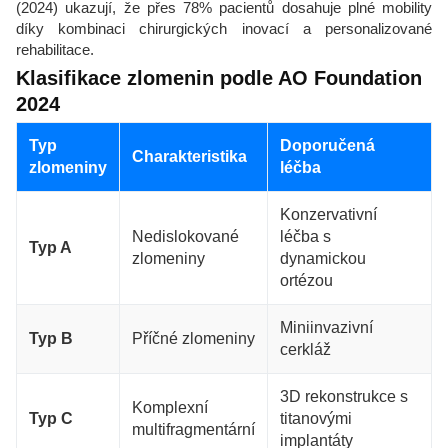
(2024) ukazují, že přes 78% pacientů dosahuje plné mobility
díky kombinaci chirurgických inovací a personalizované
rehabilitace.
Klasifikace zlomenin podle AO Foundation
2024
Typ
Doporučená
Charakteristika
zlomeniny
léčba
Konzervativní
Nedislokované
léčba s
Typ A
zlomeniny
dynamickou
ortézou
Miniinvazivní
Typ B
Příčné zlomeniny
cerkláž
3D rekonstrukce s
Komplexní
Typ C
titanovými
multifragmentární
implantáty