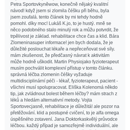
Petra Sportovkyněwow, konečně nějaký kvalitní
návod! když jsem si zlomila čéšku při běhu, byla
jsem zoufalá. tento článek by mi tehdy hodně
pomohl. díky moc! Lukáš K.jo, to je hustý. mně se
něco podobného stalo minulý rok a můžu potvrdit, že
trpělivost je základ. rehabilitace chce čas a klid. Bára
Zlomeninasuper informace! jen bych dodala, že je
důležité poslouchat lékaře a nepřeceňovat své síly.
mám zkušenost, že předčasný návrat k aktivitám
může hodně uškodit. Martin Physiojako fyzioterapeut
musím pochválit komplexní přístup v tomto článku.
správná léčba zlomenin čéšky vyžaduje
multidisciplinární péči - lékař, fyzioterapeut, pacient -
všichni musí spolupracovat. Eliška Kolenomá někdo
tip, jak zvládnout bolest během léčby? mám strach z
léků a hledám alternativní metody. Vojta
Sportovecjasně, rehabilitace je důležitá! ale pozor na
přetěžování. klid a postupné cvičení, to je alfa omega
úspěšného zotavení. Jana Doktorkaskvělý průvodce
léčbou. každý případ je samozřejmě individuální, ale