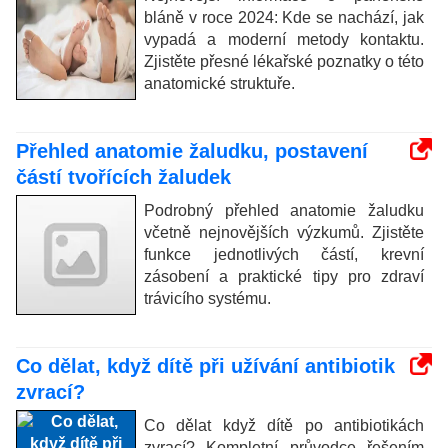
bláně v roce 2024: Kde se nachází, jak
vypadá a moderní metody kontaktu.
Zjistěte přesné lékařské poznatky o této
anatomické struktuře.
Přehled anatomie žaludku, postavení
částí tvořících žaludek
Podrobný přehled anatomie žaludku
včetně nejnovějších výzkumů. Zjistěte
funkce jednotlivých částí, krevní
zásobení a praktické tipy pro zdraví
trávicího systému.
Co dělat, když dítě při užívání antibiotik
zvrací?
Co dělat když dítě po antibiotikách
zvrací? Kompletní průvodce řešením