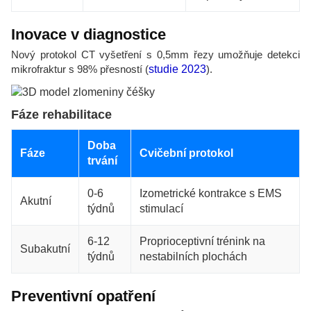
Inovace v diagnostice
Nový protokol CT vyšetření s 0,5mm řezy umožňuje detekci
mikrofraktur s 98% přesností (
studie 2023
).
Fáze rehabilitace
Doba
Fáze
Cvičební protokol
trvání
0-6
Izometrické kontrakce s EMS
Akutní
týdnů
stimulací
6-12
Proprioceptivní trénink na
Subakutní
týdnů
nestabilních plochách
Preventivní opatření