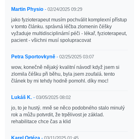
Martin Physio
-
02/24/2025 09:29
jako fyzioterapeut musím pochválit komplexní přístup
v tomto článku. správná léčba zlomenin čéšky
vyžaduje multidisciplinární péči - lékař, fyzioterapeut,
pacient - všichni musí spolupracovat
Petra Sportovkyně
-
02/25/2025 03:07
wow, konečně nějaký kvalitní návod! když jsem si
zlomila čéšku při běhu, byla jsem zoufalá. tento
článek by mi tehdy hodně pomohl. díky moc!
Lukáš K.
-
03/05/2025 08:02
jo, to je hustý. mně se něco podobného stalo minulý
rok a můžu potvrdit, že trpělivost je základ.
rehabilitace chce čas a klid
Karel Ortéza
-
03/11/2025 01:45