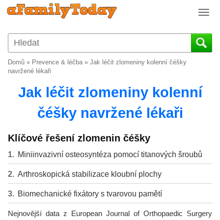
T
o
g
g
l
Domů
»
Prevence & léčba
»
Jak léčit zlomeniny kolenní čéšky
e
navržené lékaři
n
Jak léčit zlomeniny kolenní
a
v
čéšky navržené lékaři
i
g
a
Klíčové řešení zlomenin čéšky
t
i
Miniinvazivní osteosyntéza pomocí titanových šroubů
o
Arthroskopická stabilizace kloubní plochy
n
Biomechanické fixátory s tvarovou pamětí
Nejnovější data z European Journal of Orthopaedic Surgery