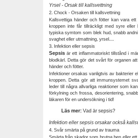
Yrsel - Orsak till kallsvettning
2. Chock - Orsaken till kallsvettning
Kallsvettiga händer och fötter kan vara et
kroppen inte får tillräckligt med syre elle
typiska symtom som blek hud, snabb andning
svaghet eller utmattning, yrsel....
3. Infektion eller sepsis
Sepsis
är ett inflammatoriskt tillstånd i mä
blodkärl. Detta gör det svårt för organen att
händer och fötter.
Infektioner orsakas vanligtvis av bakterier 
kroppen. Detta gör att immunsystemet svar
leder till några allvarliga reaktioner som
förkylning och frossa, desorientering, snabb
läkaren för en undersökning i tid!
Läs mer:
Vad är sepsis?
Infektion eller sepsis orsakar också kalls
4. Svår smärta på grund av trauma
Smärta från skador som brutna ben eller ett