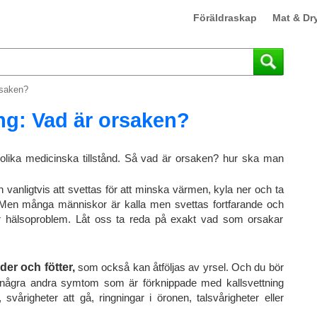
Föräldraskap
Mat & Dr
rsaken?
ng: Vad är orsaken?
 olika medicinska tillstånd. Så vad är orsaken? hur ska man
anligtvis att svettas för att minska värmen, kyla ner och ta
n. Men många människor är kalla men svettas fortfarande och
er hälsoproblem. Låt oss ta reda på exakt vad som orsakar
der och fötter,
som också kan åtföljas av yrsel. Och du bör
några andra symtom som är förknippade med kallsvettning
årigheter att gå, ringningar i öronen, talsvårigheter eller