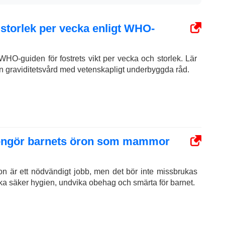
h storlek per vecka enligt WHO-
HO-guiden för fostrets vikt per vecka och storlek. Lär
in graviditetsvård med vetenskapligt underbyggda råd.
rengör barnets öron som mammor
on är ett nödvändigt jobb, men det bör inte missbrukas
ska säker hygien, undvika obehag och smärta för barnet.