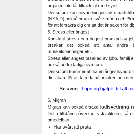
organen inte får tillräckligt med syre.
Dessutom kan användningen av smärtstilla
(NSAID) också orsaka svår smärta och förhin
för att försäkra dig om att det är säkert för di
5. Stress eller ångest
Konstant stress och ångest orsakad av jobb
orsakar det också ett antal andra åt
muskelspänningar etc.
Stress eller ångest orsakad av jobb, familj 
också andra farliga symtom.
Dessutom kommer att ha en ångestsyndrom oc
din läkare för att ta reda på orsaken och den 
Se även:
Löpning hjälper till att m
6. Migrän
Migrän kan också orsaka
kallsvettning 
Detta tillstånd påverkar livskvaliteten, s
omedelbart:
Har svårt att prata