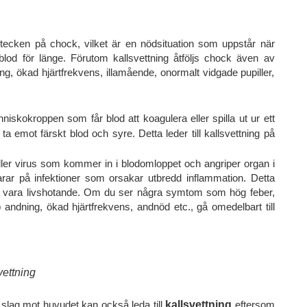
t tecken på chock, vilket är en nödsituation som uppstår när
r blod för länge. Förutom kallsvettning åtföljs chock även av
, ökad hjärtfrekvens, illamående, onormalt vidgade pupiller,
nniskokroppen som får blod att koagulera eller spilla ut ur ett
 ta emot färskt blod och syre. Detta leder till kallsvettning på
eller virus som kommer in i blodomloppet och angriper organ i
ar på infektioner som orsakar utbredd inflammation. Detta
 kan vara livshotande. Om du ser några symtom som hög feber,
 andning, ökad hjärtfrekvens, andnöd etc., gå omedelbart till
vettning
 slag mot huvudet kan också leda till
kallsvettning
eftersom