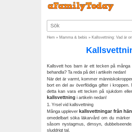
Hem
»
Mamma & bebis
»
Kallsvettning: Vad är o
Kallsvettni
Kallsvett hos barn är ett tecken på många
behandla? Ta reda på det i artikeln nedan!
När det är varmt, kommer människokroppen v
bort en del av överflödiga gifter i kroppe
detta kan vara ett tecken på sjukdom ell
kallsvettning
i artikeln nedan!
1. Yrsel vid kallsvettning
Många upplever
kallsvettningar från hän
omedelbart söka läkarvård om du märker 
såsom nystagmus, dimsyn, dubbelseende, sv
sluddrigt tal.