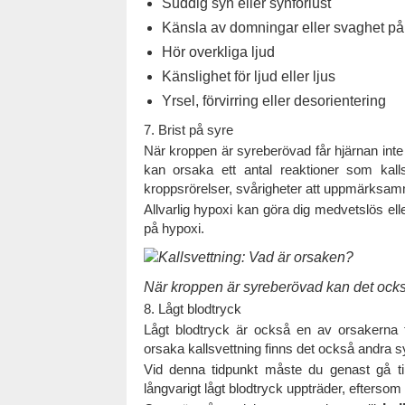
Suddig syn eller synförlust
Känsla av domningar eller svaghet på
Hör overkliga ljud
Känslighet för ljud eller ljus
Yrsel, förvirring eller desorientering
7. Brist på syre
När kroppen är syreberövad får hjärnan inte til
kan orsaka ett antal reaktioner som kal
kroppsrörelser, svårigheter att uppmärksa
Allvarlig hypoxi kan göra dig medvetslös el
på hypoxi.
När kroppen är syreberövad kan det också 
8. Lågt blodtryck
Lågt blodtryck är också en av orsakerna ti
orsaka kallsvettning finns det också andra 
Vid denna tidpunkt måste du genast gå t
långvarigt lågt blodtryck uppträder, eftersom