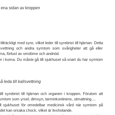
 ena sidan av kroppen
lräckligt med syre, vilket leder till syrebrist till hjärnan. Detta
lsvettning och andra symtom som svårigheter att gå eller
mma, förlust av omdöme och andnöd.
ler i koma. Du måste gå till sjukhuset så snart du har symtom
leda till kallsvettning
ll syrebrist till hjärnan och organen i kroppen. Förutom att
symtom som yrsel, dimsyn, tarminkontinens, utmattning ...
ill sjukhuset för omedelbar medicinsk vård när symtom på
 det kan orsaka chock, vilket är livshotande.