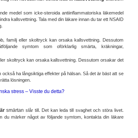
nde medel som icke-steroida antiinflammatoriska läkemedel
dra kallsvettning. Tala med din läkare innan du tar ett NSAID
g.
, familj eller skoltryck kan orsaka kallsvettning. Dessutom
följande symtom som oförklarlig smärta, kräkningar,
eller skoltryck kan orsaka kallsvettning. Dessutom orsakar det
kså ha långsiktiga effekter på hälsan. Så det är bäst att se
rätta lösningen.
inska stress – Visste du detta?
när
smärtan
slår till. Det kan leda till svaghet och störa livet.
å om du märker något av följande symtom, kontakta din läkare