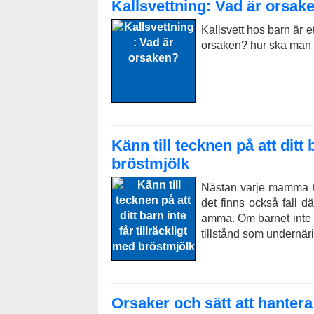
Kallsvettning: Vad är orsak
Kallsvett hos barn är e
orsaken? hur ska man b
Känn till tecknen på att ditt 
bröstmjölk
Nästan varje mamma tro
det finns också fall d
amma. Om barnet inte få
tillstånd som undernäri
Orsaker och sätt att hanter