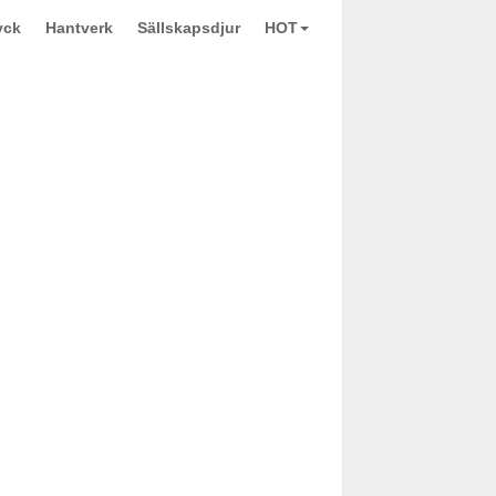
yck
Hantverk
Sällskapsdjur
HOT