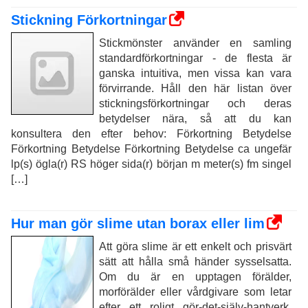
Stickning Förkortningar
Stickmönster använder en samling
standardförkortningar - de flesta är
ganska intuitiva, men vissa kan vara
förvirrande. Håll den här listan över
stickningsförkortningar och deras
betydelser nära, så att du kan
konsultera den efter behov: Förkortning Betydelse
Förkortning Betydelse Förkortning Betydelse ca ungefär
lp(s) ögla(r) RS höger sida(r) början m meter(s) fm singel
[…]
Hur man gör slime utan borax eller lim
Att göra slime är ett enkelt och prisvärt
sätt att hålla små händer sysselsatta.
Om du är en upptagen förälder,
morförälder eller vårdgivare som letar
efter ett roligt gör-det-själv-hantverk,