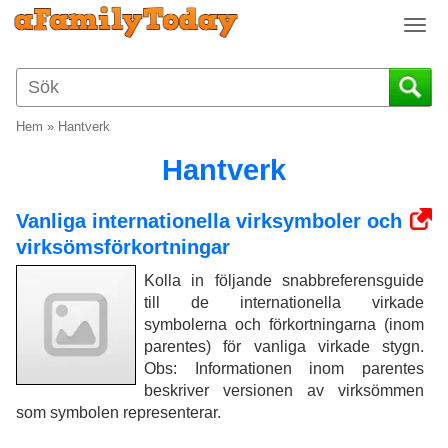
T
o
g
g
l
Hem
»
Hantverk
e
n
Hantverk
a
v
Vanliga internationella virksymboler och
i
virksömsförkortningar
g
a
Kolla in följande snabbreferensguide
t
till de internationella virkade
i
symbolerna och förkortningarna (inom
o
parentes) för vanliga virkade stygn.
n
Obs: Informationen inom parentes
beskriver versionen av virksömmen
som symbolen representerar.