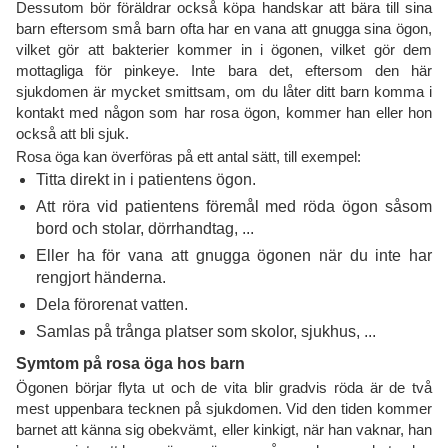
Dessutom bör föräldrar också köpa handskar att bära till sina
barn eftersom små barn ofta har en vana att gnugga sina ögon,
vilket gör att bakterier kommer in i ögonen, vilket gör dem
mottagliga för pinkeye. Inte bara det, eftersom den här
sjukdomen är mycket smittsam, om du låter ditt barn komma i
kontakt med någon som har rosa ögon, kommer han eller hon
också att bli sjuk.
Rosa öga kan överföras på ett antal sätt, till exempel:
Titta direkt in i patientens ögon.
Att röra vid patientens föremål med röda ögon såsom
bord och stolar, dörrhandtag, ...
Eller ha för vana att gnugga ögonen när du inte har
rengjort händerna.
Dela förorenat vatten.
Samlas på trånga platser som skolor, sjukhus, ...
Symtom på rosa öga hos barn
Ögonen börjar flyta ut och de vita blir gradvis röda är de två
mest uppenbara tecknen på sjukdomen. Vid den tiden kommer
barnet att känna sig obekvämt, eller kinkigt, när han vaknar, han