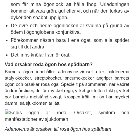
som får mina ögonlock att hålla ihop. Urladdningen
kommer att vara grön, gul eller vit och när den torkas av
dyker den snabbt upp igen.
De övre och nedre ögonlocken är svullna på grund av
ödem i ögonglobens konjunktiva.
Förekommer nästan bara i ena ögat, som alla sprider
sig till det andra.
Det finns knölar framför örat.
Vad orsakar röda ögon hos spädbarn?
Barnets ögon innehåller adenovirusviruset eller bakterierna
stafylokocker, streptokocker, pneumokocker angriper barnets
ögon och orsakar rosa öga. Speciellt på sommaren, när vädret
ändrar årstider, det är mycket regn, vilket gör luften fuktig, vilket
gör barnets motstånd svagt, kroppen trött, miljön har mycket
damm, så sjukdomen är lätt.
Adenovirus är orsaken till rosa ögon hos spädbarn