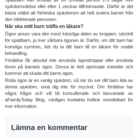
sjukdomsdebut eller efter 1 veckas tillfrisknande. Därför är det
bästa sättet att förhindra sjukdomen att helt isolera barnet från
den infekterade personen.
När ska mitt barn träffa en läkare?
Ögon anses vara den mest känsliga delen av kroppen, särskilt
för spädbarn, ju mer sårbara ögonen är. Därför, om ditt barn har
konstiga symtom, bör du ta ditt barn till en läkare för snabb
behandling.
Föräldrar får absolut inte använda ögondroppar eller använda
löven på barnets ögon. Dessa är helt oprövade metoder och
kommer att skada ditt barns ögon.
Röda ögon är en vanlig sjukdom, så när du ser ditt barn lida av
denna sjukdom, oroa dig inte för mycket. Om föräldrar har
några frågor och vill bli konsulterade och besvarade av
aFamilyToday Blog, vänligen kontakta hotline omedelbart för
mer information.
Lämna en kommentar