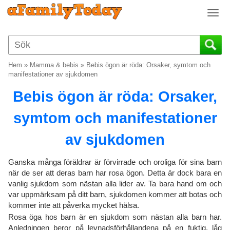
T
o
g
g
l
Hem
»
Mamma & bebis
»
Bebis ögon är röda: Orsaker, symtom och
e
manifestationer av sjukdomen
n
Bebis ögon är röda: Orsaker,
a
v
symtom och manifestationer
i
g
av sjukdomen
a
t
i
Ganska många föräldrar är förvirrade och oroliga för sina barn
o
när de ser att deras barn har rosa ögon. Detta är dock bara en
vanlig sjukdom som nästan alla lider av. Ta bara hand om och
n
var uppmärksam på ditt barn, sjukdomen kommer att botas och
kommer inte att påverka mycket hälsa.
Rosa öga hos barn är en sjukdom som nästan alla barn har.
Anledningen beror på levnadsförhållandena på en fuktig, låg