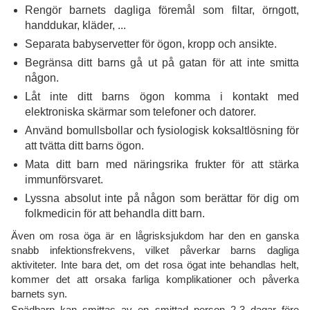
Rengör barnets dagliga föremål som filtar, örngott,
handdukar, kläder, ...
Separata babyservetter för ögon, kropp och ansikte.
Begränsa ditt barns gå ut på gatan för att inte smitta
någon.
Låt inte ditt barns ögon komma i kontakt med
elektroniska skärmar som telefoner och datorer.
Använd bomullsbollar och fysiologisk koksaltlösning för
att tvätta ditt barns ögon.
Mata ditt barn med näringsrika frukter för att stärka
immunförsvaret.
Lyssna absolut inte på någon som berättar för dig om
folkmedicin för att behandla ditt barn.
Även om rosa öga är en lågrisksjukdom har den en ganska
snabb infektionsfrekvens, vilket påverkar barns dagliga
aktiviteter. Inte bara det, om det rosa ögat inte behandlas helt,
kommer det att orsaka farliga komplikationer och påverka
barnets syn.
Spädbarn kan smittas av en smittad person 2-3 dagar före