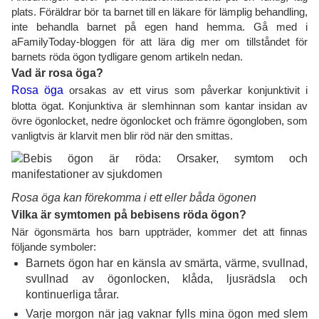
plats. Föräldrar bör ta barnet till en läkare för lämplig behandling,
inte behandla barnet på egen hand hemma. Gå med i
aFamilyToday-bloggen för att lära dig mer om tillståndet för
barnets röda ögon tydligare genom artikeln nedan.
Vad är rosa öga?
Rosa öga
orsakas av ett virus som påverkar konjunktivit i
blotta ögat. Konjunktiva är slemhinnan som kantar insidan av
övre ögonlocket, nedre ögonlocket och främre ögongloben, som
vanligtvis är klarvit men blir röd när den smittas.
Rosa öga kan förekomma i ett eller båda ögonen
Vilka är symtomen på bebisens röda ögon?
När ögonsmärta hos barn uppträder, kommer det att finnas
följande symboler:
Barnets ögon har en känsla av smärta, värme, svullnad,
svullnad av ögonlocken, klåda, ljusrädsla och
kontinuerliga tårar.
Varje morgon när jag vaknar fylls mina ögon med slem