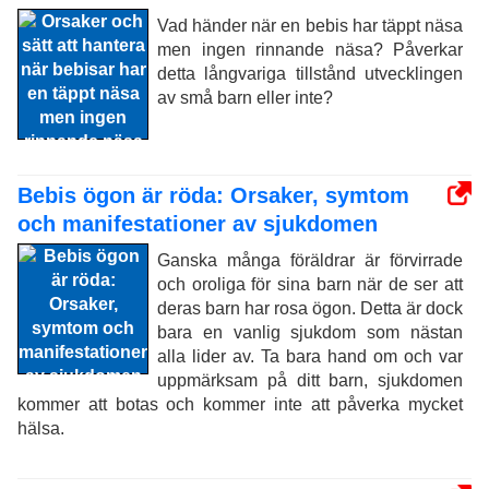
Vad händer när en bebis har täppt näsa
men ingen rinnande näsa? Påverkar
detta långvariga tillstånd utvecklingen
av små barn eller inte?
Bebis ögon är röda: Orsaker, symtom
och manifestationer av sjukdomen
Ganska många föräldrar är förvirrade
och oroliga för sina barn när de ser att
deras barn har rosa ögon. Detta är dock
bara en vanlig sjukdom som nästan
alla lider av. Ta bara hand om och var
uppmärksam på ditt barn, sjukdomen
kommer att botas och kommer inte att påverka mycket
hälsa.