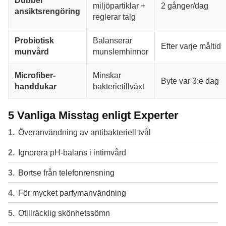
Dubbel
miljöpartiklar +
2 gånger/dag
ansiktsrengöring
reglerar talg
Probiotisk
Balanserar
Efter varje måltid
munvård
munslemhinnor
Microfiber-
Minskar
Byte var 3:e dag
handdukar
bakterietillväxt
5 Vanliga Misstag enligt Experter
Överanvändning av antibakteriell tvål
Ignorera pH-balans i intimvård
Bortse från telefonrensning
För mycket parfymanvändning
Otillräcklig skönhetssömn