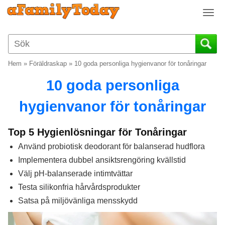
T
o
g
g
l
Hem
»
Föräldraskap
»
10 goda personliga hygienvanor för tonåringar
e
n
10 goda personliga
a
v
hygienvanor för tonåringar
i
g
Top 5 Hygienlösningar för Tonåringar
a
Använd probiotisk deodorant för balanserad hudflora
t
i
Implementera dubbel ansiktsrengöring kvällstid
o
Välj pH-balanserade intimtvättar
n
Testa silikonfria hårvårdsprodukter
Satsa på miljövänliga mensskydd