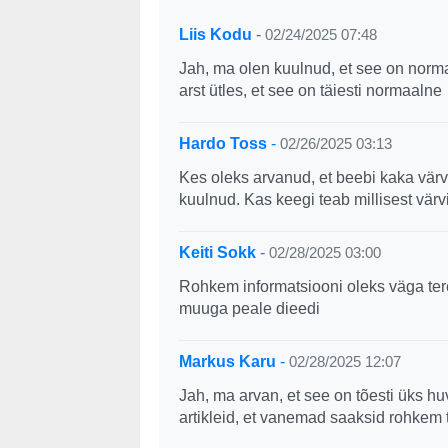
Liis Kodu
-
02/24/2025 07:48
Jah, ma olen kuulnud, et see on normaa
arst ütles, et see on täiesti normaalne
Hardo Toss
-
02/26/2025 03:13
Kes oleks arvanud, et beebi kaka värv
kuulnud. Kas keegi teab millisest vär
Keiti Sokk
-
02/28/2025 03:00
Rohkem informatsiooni oleks väga tere
muuga peale dieedi
Markus Karu
-
02/28/2025 12:07
Jah, ma arvan, et see on tõesti üks hu
artikleid, et vanemad saaksid rohkem 