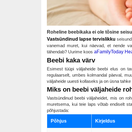
Roheline beebikaka ei ole tõsine seisu
Vastsündinud lapse tervislikku
seisundi
vanemad muret, kui näevad, et nende vas
tähendab? Uurime koos
aFamilyToday Hea
Beebi kaka värv
Esimest tüüpi väljaheide beebi elus on ta
regulaarselt, umbes kolmandal päeval, m
väljaheide uuesti kollaseks ja on üsna tahke 
Miks on beebi väljaheide r
Vastsündinud beebi väljaheidet, mis on roh
muretsema, kui teie laps võtab endiselt stab
põhjustada:
Põhjus
Kirjeldus