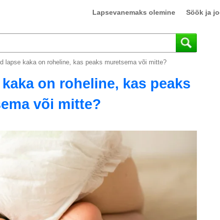
Lapsevanemaks olemine
Söök ja j
d lapse kaka on roheline, kas peaks muretsema või mitte?
kaka on roheline, kas peaks
ema või mitte?