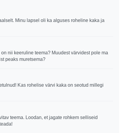
lselt. Minu lapsel oli ka alguses roheline kaka ja
 on nii keeruline teema? Muudest värvidest pole ma
vist peaks muretsema?
tulnud! Kas rohelise värvi kaka on seotud millegi
vitav teema. Loodan, et jagate rohkem selliseid
teada!