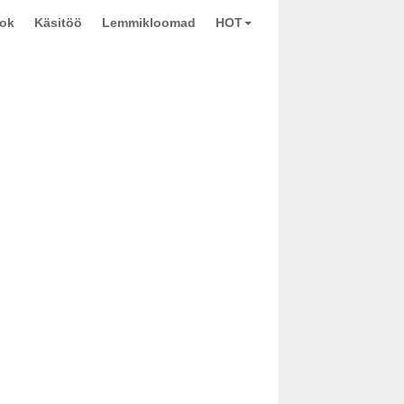
ook
Käsitöö
Lemmikloomad
HOT