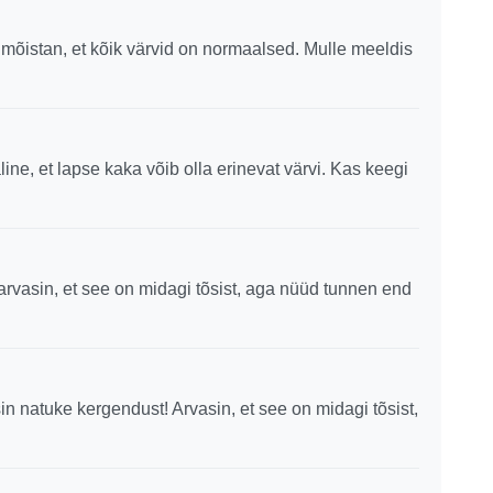
õistan, et kõik värvid on normaalsed. Mulle meeldis
line, et lapse kaka võib olla erinevat värvi. Kas keegi
arvasin, et see on midagi tõsist, aga nüüd tunnen end
in natuke kergendust! Arvasin, et see on midagi tõsist,