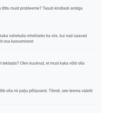
ka tõttu muid probleeme? Tasub kindlasti arstiga
kaka vahetuda roheliseks ka siis, kui nad saavad
alt osa kasvamisest
t tekitada? Olen kuulnud, et must kaka võib olla
õib olla nii palju põhjuseid. Tõesti, see teema väärib