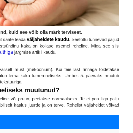
nd, kuid see võib olla märk tervisest.
t saate teada
väljaheidete kaudu
. Seetõttu tunnevad paljud
tsündinu kaka on kollase asemel roheline. Mida see siis
lthiga
järgmise artikli kaudu.
valiselt must (mekoonium). Kui teie last rinnaga toidetakse
uutub tema kaka tumeroheliseks. Umbes 5. päevaks muutub
tekstuuriga.
oheliseks muutunud?
eline või pruun, peetakse normaalseks. Te ei pea liiga palju
iilselt kaalus juurde ja on terve. Rohelist väljaheidet võivad