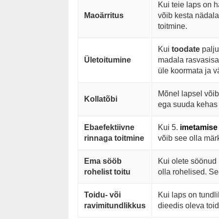
Kui teie laps on 
Maoärritus
võib kesta nädala
toitmine.
Kui
toodate
palju
Ületoitumine
madala rasvasisal
üle koormata ja v
Mõnel lapsel võib
Kollatõbi
ega suuda kehas t
Ebaefektiivne
Kui 5.
imetamise
rinnaga toitmine
võib see olla märk
Ema sööb
Kui olete söönud 
rohelist toitu
olla rohelised. Se
Toidu- või
Kui laps on tundli
ravimitundlikkus
dieedis oleva toid