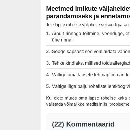
Meetmed imikute väljaheide
parandamiseks ja ennetami
Teie lapse rohelise väljaheite seisundi parand
Ainult rinnaga toitmine, veenduge, et
ühe rinna.
Sööge kapsast: see võib aidata vähen
Tehke kindlaks, millised toiduallergiad 
Vältige oma lapsele lehmapiima andm
Vältige liiga palju roheliste lehtköögiv
Kui olete mures oma lapse rohelise kaka p
välistada võimalikke meditsiinilisi probleem
(22) Kommentaarid