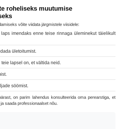
te roheliseks muutumise
seks
amiseks võite viidata järgmistele viisidele:
 laps imendaks enne teise rinnaga üleminekut täielikult
dada ületoitumist.
teie lapsel on, et vältida neid.
ist.
iljade söömist.
ärast, on parim lahendus konsulteerida oma perearstiga, et
e ja saada professionaalset nõu.