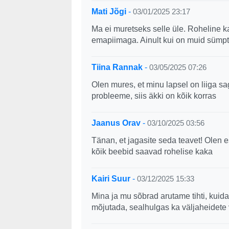
Mati Jõgi
-
03/01/2025 23:17
Ma ei muretseks selle üle. Roheline ka
emapiimaga. Ainult kui on muid sümpto
Tiina Rannak
-
03/05/2025 07:26
Olen mures, et minu lapsel on liiga sa
probleeme, siis äkki on kõik korras
Jaanus Orav
-
03/10/2025 03:56
Tänan, et jagasite seda teavet! Olen
kõik beebid saavad rohelise kaka
Kairi Suur
-
03/12/2025 15:33
Mina ja mu sõbrad arutame tihti, kuidas
mõjutada, sealhulgas ka väljaheidete 