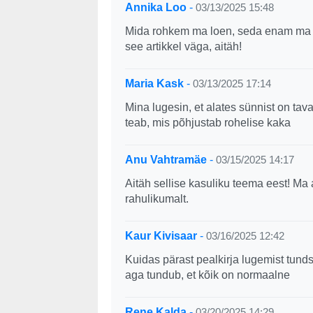
Annika Loo
-
03/13/2025 15:48
Mida rohkem ma loen, seda enam ma m
see artikkel väga, aitäh!
Maria Kask
-
03/13/2025 17:14
Mina lugesin, et alates sünnist on tava
teab, mis põhjustab rohelise kaka
Anu Vahtramäe
-
03/15/2025 14:17
Aitäh sellise kasuliku teema eest! Ma 
rahulikumalt.
Kaur Kivisaar
-
03/16/2025 12:42
Kuidas pärast pealkirja lugemist tunds
aga tundub, et kõik on normaalne
Rene Kalda
-
03/20/2025 14:29