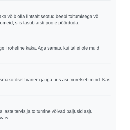
ka võib olla lihtsalt seotud beebi toitumisega või
meid, siis tasub arsti poole pöörduda.
geli roheline kaka. Aga samas, kui tal ei ole muid
 esmakordselt vanem ja iga uus asi muretseb mind. Kas
 laste tervis ja toitumine võivad paljusid asju
värvi