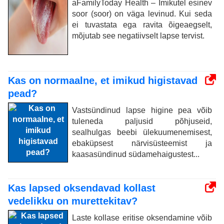
aFamilyToday Health – Imikutel esinev
soor (soor) on väga levinud. Kui seda
ei tuvastata ega ravita õigeaegselt,
mõjutab see negatiivselt lapse tervist.
Kas on normaalne, et imikud higistavad
pead?
Vastsündinud lapse higine pea võib
tuleneda paljusid põhjuseid,
sealhulgas beebi ülekuumenemisest,
ebaküpsest närvisüsteemist ja
kaasasündinud südamehaigustest...
Kas lapsed oksendavad kollast
vedelikku on murettekitav?
Laste kollase eritise oksendamine võib