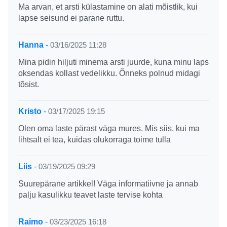
Ma arvan, et arsti külastamine on alati mõistlik, kui
lapse seisund ei parane ruttu.
Hanna
-
03/16/2025 11:28
Mina pidin hiljuti minema arsti juurde, kuna minu laps
oksendas kollast vedelikku. Õnneks polnud midagi
tõsist.
Kristo
-
03/17/2025 19:15
Olen oma laste pärast väga mures. Mis siis, kui ma
lihtsalt ei tea, kuidas olukorraga toime tulla
Liis
-
03/19/2025 09:29
Suurepärane artikkel! Väga informatiivne ja annab
palju kasulikku teavet laste tervise kohta
Raimo
-
03/23/2025 16:18