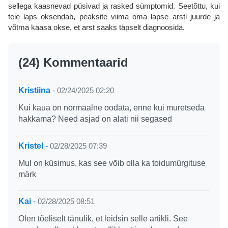
sellega kaasnevad püsivad ja rasked sümptomid. Seetõttu, kui
teie laps oksendab, peaksite viima oma lapse arsti juurde ja
võtma kaasa okse, et arst saaks täpselt diagnoosida.
(24) Kommentaarid
Kristiina
-
02/24/2025 02:20
Kui kaua on normaalne oodata, enne kui muretseda
hakkama? Need asjad on alati nii segased
Kristel
-
02/28/2025 07:39
Mul on küsimus, kas see võib olla ka toidumürgituse
märk
Kai
-
02/28/2025 08:51
Olen tõeliselt tänulik, et leidsin selle artikli. See