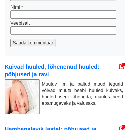
Nimi
*
Veebisait
Saada kommentaar
Kuivad huuled, lõhenenud huuled:
põhjused ja ravi
Muutuv ilm ja paljud muud tegurid
võivad muuta beebi huuled kuivaks,
huuled isegi lõheneda, muutes need
ebamugavaks ja valusaks.
Hambapalavik lastel: põhjused ja