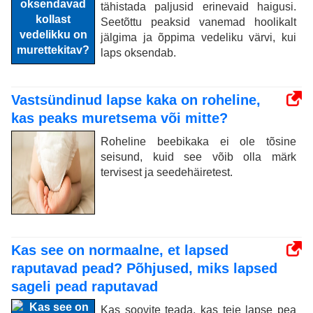
tähistada paljusid erinevaid haigusi.
Seetõttu peaksid vanemad hoolikalt
jälgima ja õppima vedeliku värvi, kui
laps oksendab.
Vastsündinud lapse kaka on roheline,
kas peaks muretsema või mitte?
Roheline beebikaka ei ole tõsine
seisund, kuid see võib olla märk
tervisest ja seedehäiretest.
Kas see on normaalne, et lapsed
raputavad pead? Põhjused, miks lapsed
sageli pead raputavad
Kas soovite teada, kas teie lapse pea