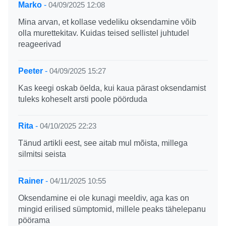
Marko
-
04/09/2025 12:08
Mina arvan, et kollase vedeliku oksendamine võib
olla murettekitav. Kuidas teised sellistel juhtudel
reageerivad
Peeter
-
04/09/2025 15:27
Kas keegi oskab öelda, kui kaua pärast oksendamist
tuleks koheselt arsti poole pöörduda
Rita
-
04/10/2025 22:23
Tänud artikli eest, see aitab mul mõista, millega
silmitsi seista
Rainer
-
04/11/2025 10:55
Oksendamine ei ole kunagi meeldiv, aga kas on
mingid erilised sümptomid, millele peaks tähelepanu
pöörama