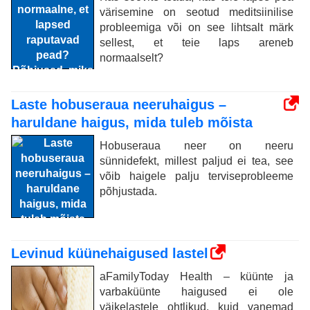
värisemine on seotud meditsiinilise
probleemiga või on see lihtsalt märk
sellest, et teie laps areneb
normaalselt?
Laste hobuseraua neeruhaigus –
haruldane haigus, mida tuleb mõista
Hobuseraua neer on neeru
sünnidefekt, millest paljud ei tea, see
võib haigele palju terviseprobleeme
põhjustada.
Levinud küünehaigused lastel
aFamilyToday Health – küünte ja
varbaküünte haigused ei ole
väikelastele ohtlikud, kuid vanemad