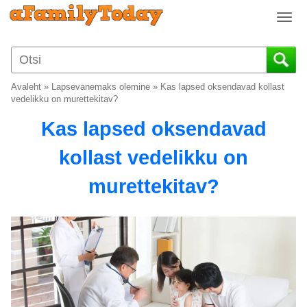
T
o
g
g
l
Avaleht
»
Lapsevanemaks olemine
»
Kas lapsed oksendavad kollast
e
vedelikku on murettekitav?
n
Kas lapsed oksendavad
a
v
kollast vedelikku on
i
g
murettekitav?
a
t
i
o
n