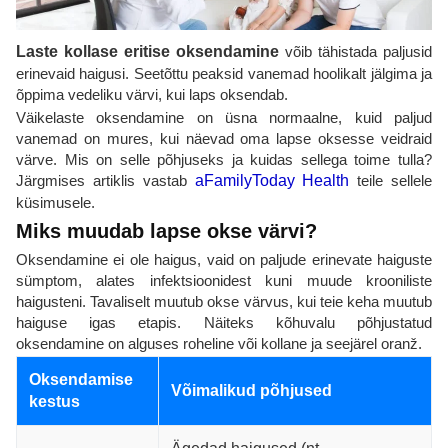
Laste kollase eritise oksendamine
võib tähistada paljusid
erinevaid haigusi. Seetõttu peaksid vanemad hoolikalt jälgima ja
õppima vedeliku värvi, kui laps oksendab.
Väikelaste oksendamine on üsna normaalne, kuid paljud
vanemad on mures, kui näevad oma lapse oksesse veidraid
värve. Mis on selle põhjuseks ja kuidas sellega toime tulla?
Järgmises artiklis vastab
aFamilyToday Health
teile sellele
küsimusele.
Miks muudab lapse okse värvi?
Oksendamine ei ole haigus, vaid on paljude erinevate haiguste
sümptom, alates infektsioonidest kuni muude krooniliste
haigusteni. Tavaliselt muutub okse värvus, kui teie keha muutub
haiguse igas etapis. Näiteks kõhuvalu põhjustatud
oksendamine on alguses roheline või kollane ja seejärel oranž.
Oksendamise
Võimalikud põhjused
kestus