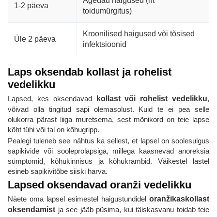
Ägedad haigused (nt
1-2 päeva
toidumürgitus)
Kroonilised haigused või tõsised
Üle 2 päeva
infektsioonid
Laps oksendab kollast ja rohelist
vedelikku
Lapsed, kes oksendavad
kollast või rohelist vedelikku
,
võivad olla tingitud sapi olemasolust. Kuid te ei pea selle
olukorra pärast liiga muretsema, sest mõnikord on teie lapse
kõht tühi või tal on kõhugripp.
Pealegi tuleneb see nähtus ka sellest, et lapsel on soolesulgus
sapikivide või sooleprolapsiga, millega kaasnevad anoreksia
sümptomid, kõhukinnisus ja kõhukrambid. Väikestel lastel
esineb sapikivitõbe siiski harva.
Lapsed oksendavad oranži vedelikku
Näete oma lapsel esimestel haigustundidel
oranžikaskollast
oksendamist
ja see jääb püsima, kui täiskasvanu toidab teie