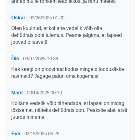
annab mulle rohkem teadlikkust ja rahu meeles
Oskar
-
03/06/2025 01:20
Olen kuulnud, et kollane vedelik võib olla
dehüdratsiooni tulemus. Peame jälgima, et lapsed
joovad piisavalt!
Õie
-
03/07/2025 10:39
Kas keegi on proovinud kodus mingeid looduslikke
ravimeid? Jagage palun oma kogemusi
Marit
-
03/14/2025 00:10
Kollane vedelik võib tähendada, et lapsel on midagi
tõsisemat, näiteks dehüdratsioon. Peaksite alati arsti
juurde minema
Eve
-
03/15/2025 05:28