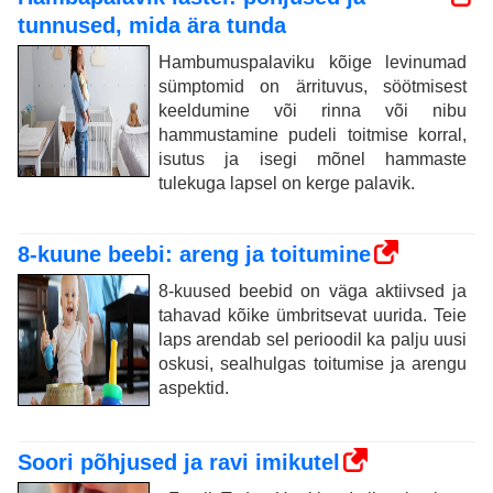
tunnused, mida ära tunda
Hambumuspalaviku kõige levinumad
sümptomid on ärrituvus, söötmisest
keeldumine või rinna või nibu
hammustamine pudeli toitmise korral,
isutus ja isegi mõnel hammaste
tulekuga lapsel on kerge palavik.
8-kuune beebi: areng ja toitumine
8-kuused beebid on väga aktiivsed ja
tahavad kõike ümbritsevat uurida. Teie
laps arendab sel perioodil ka palju uusi
oskusi, sealhulgas toitumise ja arengu
aspektid.
Soori põhjused ja ravi imikutel