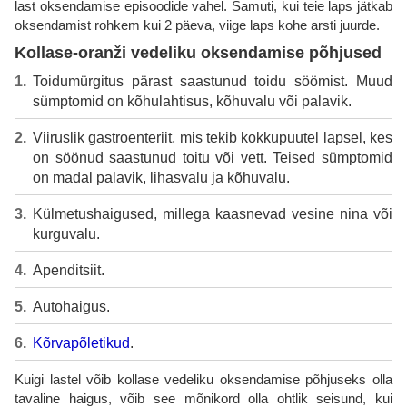
last oksendamise episoodide vahel. Samuti, kui teie laps jätkab
oksendamist rohkem kui 2 päeva, viige laps kohe arsti juurde.
Kollase-oranži vedeliku oksendamise põhjused
Toidumürgitus pärast saastunud toidu söömist. Muud
sümptomid on kõhulahtisus, kõhuvalu või palavik.
Viiruslik gastroenteriit, mis tekib kokkupuutel lapsel, kes
on söönud saastunud toitu või vett. Teised sümptomid
on madal palavik, lihasvalu ja kõhuvalu.
Külmetushaigused, millega kaasnevad vesine nina või
kurguvalu.
Apenditsiit.
Autohaigus.
Kõrvapõletikud
.
Kuigi lastel võib kollase vedeliku oksendamise põhjuseks olla
tavaline haigus, võib see mõnikord olla ohtlik seisund, kui