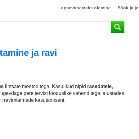
Lapsevanemaks olemine
Söök ja j
amine ja ravi
us
lihtsate meetoditega. Kasulikud nipid
rasedatele
,
Tugevdage pere tervist looduslike vahenditega, alustades
ni ravimtaimede kasutamiseni.