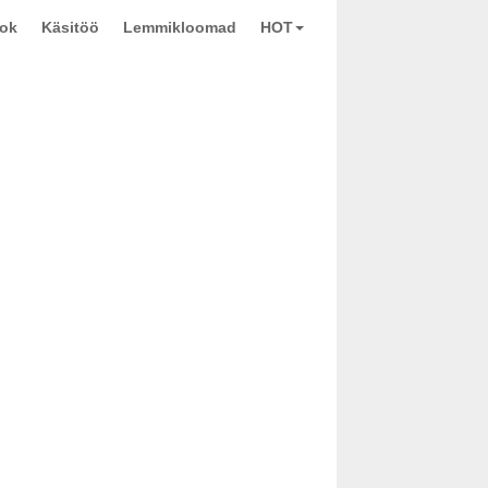
ook
Käsitöö
Lemmikloomad
HOT