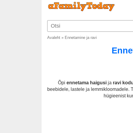
Avaleht
»
Ennetamine ja ravi
Ennet
Õpi
ennetama haigusi
ja
ravi kod
beebidele, lastele ja lemmikloomadele. 
hügieenist ku