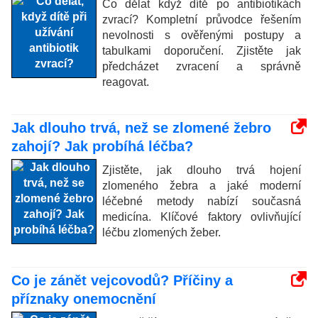
Co dělat když dítě po antibiotikách
zvrací? Kompletní průvodce řešením
nevolnosti s ověřenými postupy a
tabulkami doporučení. Zjistěte jak
předcházet zvracení a správně
reagovat.
Jak dlouho trvá, než se zlomené žebro
zahojí? Jak probíhá léčba?
Zjistěte, jak dlouho trvá hojení
zlomeného žebra a jaké moderní
léčebné metody nabízí současná
medicína. Klíčové faktory ovlivňující
léčbu zlomených žeber.
Co je zánět vejcovodů? Příčiny a
příznaky onemocnění