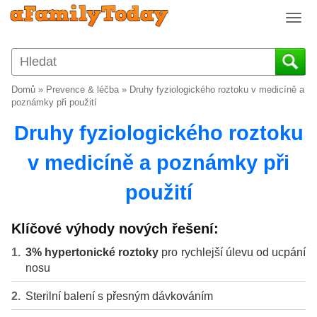
T
o
g
g
l
Domů
»
Prevence & léčba
»
Druhy fyziologického roztoku v medicíně a
e
poznámky při použití
n
Druhy fyziologického roztoku
a
v
v medicíně a poznámky při
i
g
použití
a
t
i
Klíčové výhody nových řešení:
o
3% hypertonické roztoky
pro rychlejší úlevu od ucpání
n
nosu
Sterilní balení s přesným dávkováním