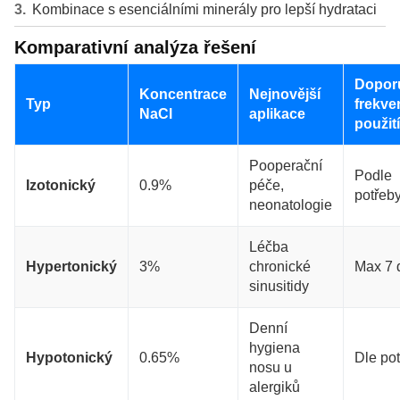
Kombinace s esenciálními minerály pro lepší hydrataci
Komparativní analýza řešení
Dopor
Koncentrace
Nejnovější
Typ
frekve
NaCl
aplikace
použití
Pooperační
Podle
Izotonický
0.9%
péče,
potřeb
neonatologie
Léčba
Hypertonický
3%
chronické
Max 7 
sinusitidy
Denní
hygiena
Hypotonický
0.65%
Dle po
nosu u
alergiků