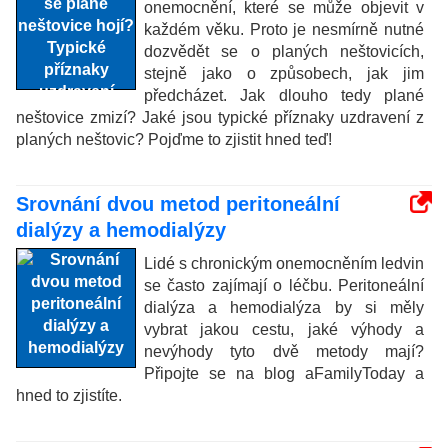
onemocnění, které se může objevit v
každém věku. Proto je nesmírně nutné
dozvědět se o planých neštovicích,
stejně jako o způsobech, jak jim
předcházet. Jak dlouho tedy plané
neštovice zmizí? Jaké jsou typické příznaky uzdravení z
planých neštovic? Pojďme to zjistit hned teď!
Srovnání dvou metod peritoneální
dialýzy a hemodialýzy
Lidé s chronickým onemocněním ledvin
se často zajímají o léčbu. Peritoneální
dialýza a hemodialýza by si měly
vybrat jakou cestu, jaké výhody a
nevýhody tyto dvě metody mají?
Připojte se na blog aFamilyToday a
hned to zjistíte.