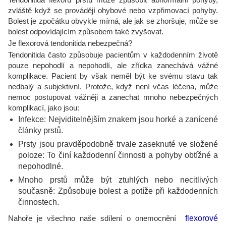
zvláště když se provádějí ohybové nebo vzpřimovací pohyby.
Bolest je zpočátku obvykle mírná, ale jak se zhoršuje, může se
bolest odpovídajícím způsobem také zvyšovat.
Je flexorová tendonitida nebezpečná?
Tendonitida často způsobuje pacientům v každodenním životě
pouze nepohodlí a nepohodlí, ale zřídka zanechává vážné
komplikace. Pacient by však neměl být ke svému stavu tak
nedbalý a subjektivní. Protože, když není včas léčena, může
nemoc postupovat vážněji a zanechat mnoho nebezpečných
komplikací, jako jsou:
Infekce: Nejviditelnějším znakem jsou horké a zanícené
články prstů.
Prsty jsou pravděpodobně trvale zaseknuté ve složené
poloze: To činí každodenní činnosti a pohyby obtížné a
nepohodlné.
Mnoho prstů může být ztuhlých nebo necitlivých
současně: Způsobuje bolest a potíže při každodenních
činnostech.
Nahoře je všechno naše sdílení o onemocnění
flexorové