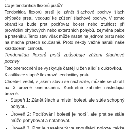
Co je tendonitida flexorů prstů?
Tendonitida flexorů prstů je zánět šlachové pochvy šlach
ohýbače prstu, vedoucí ke zúžení šlachové pochvy. V tomto
okamžiku bude prst pociťovat bolest nebo ztuhlost při
provádění ohybových nebo extenzních pohybů, zejména palce
a prsteníku. Tento stav však může nastat na jednom prstu nebo
na mnoha prstech současně. Proto někdy vážně naruší naše
každodenní činnosti.
Tendonitida flexorů prstů způsobuje zúžení šlachové
pochvy
Toto onemocnění se vyskytuje častěji u žen a lidí s cukrovkou.
Klasifikace stupně flexorové tendonitidy prstu
Chcete-li vědět, v jakém stavu se nacházíte, můžete se obrátit
na 3 úrovně onemocnění. Konkrétně zahrňte následující
úrovně:
Stupeň 1: Zánět šlach a místní bolest, ale stále schopný
pohybu.
Úroveň 2: Pociťování bolesti je horší, ale prst se stále
může pohybovat a natahovat.
Úroveň 3: Prst je zaseknutý ve spouštěcí poloze, takže