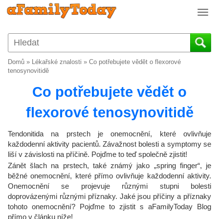
T
o
g
g
l
Domů
»
Lékařské znalosti
»
Co potřebujete vědět o flexorové
e
tenosynovitidě
n
Co potřebujete vědět o
a
v
flexorové tenosynovitidě
i
g
a
Tendonitida na prstech je onemocnění, které ovlivňuje
t
každodenní aktivity pacientů. Závažnost bolesti a symptomy se
i
liší v závislosti na příčině. Pojďme to teď společně zjistit!
o
Zánět šlach na prstech, také známý jako „spring finger“, je
n
běžné onemocnění, které přímo ovlivňuje každodenní aktivity.
Onemocnění se projevuje různými stupni bolesti
doprovázenými různými příznaky. Jaké jsou příčiny a příznaky
tohoto onemocnění? Pojďme to zjistit s aFamilyToday Blog
přímo v článku níže!