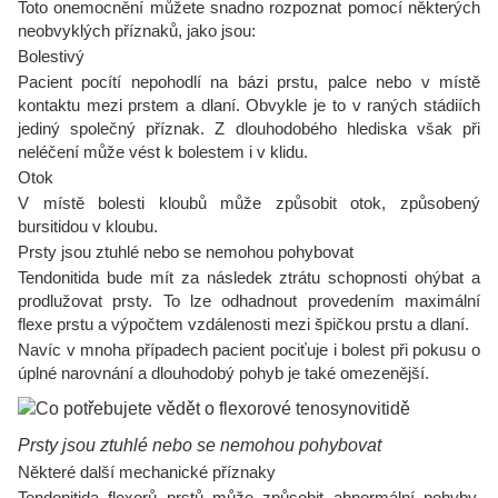
Toto onemocnění můžete snadno rozpoznat pomocí některých
neobvyklých příznaků, jako jsou:
Bolestivý
Pacient pocítí nepohodlí na bázi prstu, palce nebo v místě
kontaktu mezi prstem a dlaní. Obvykle je to v raných stádiích
jediný společný příznak. Z dlouhodobého hlediska však při
neléčení může vést k bolestem i v klidu.
Otok
V místě bolesti kloubů může způsobit otok, způsobený
bursitidou v kloubu.
Prsty jsou ztuhlé nebo se nemohou pohybovat
Tendonitida bude mít za následek ztrátu schopnosti ohýbat a
prodlužovat prsty. To lze odhadnout provedením maximální
flexe prstu a výpočtem vzdálenosti mezi špičkou prstu a dlaní.
Navíc v mnoha případech pacient pociťuje i bolest při pokusu o
úplné narovnání a dlouhodobý pohyb je také omezenější.
Prsty jsou ztuhlé nebo se nemohou pohybovat
Některé další mechanické příznaky
Tendonitida flexorů prstů může způsobit abnormální pohyby,