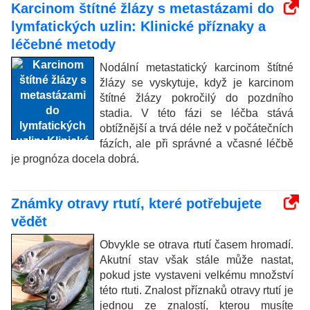
Karcinom štítné žlázy s metastázami do
lymfatických uzlin: Klinické příznaky a
léčebné metody
Nodální metastatický karcinom štítné
žlázy se vyskytuje, když je karcinom
štítné žlázy pokročilý do pozdního
stadia. V této fázi se léčba stává
obtížnější a trvá déle než v počátečních
fázích, ale při správné a včasné léčbě
je prognóza docela dobrá.
Známky otravy rtutí, které potřebujete
vědět
Obvykle se otrava rtutí časem hromadí.
Akutní stav však stále může nastat,
pokud jste vystaveni velkému množství
této rtuti. Znalost příznaků otravy rtutí je
jednou ze znalostí, kterou musíte