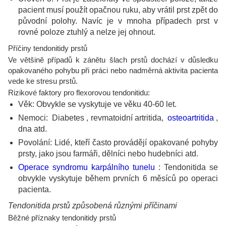
pacient musí použít opačnou ruku, aby vrátil prst zpět do
původní polohy. Navíc je v mnoha případech prst v
rovné poloze ztuhlý a nelze jej ohnout.
Příčiny tendonitidy prstů
Ve většině případů k zánětu šlach prstů dochází v důsledku
opakovaného pohybu při práci nebo nadměrná aktivita pacienta
vede ke stresu prstů.
Rizikové faktory pro flexorovou tendonitidu:
Věk: Obvykle se vyskytuje ve věku 40-60 let.
Nemoci:
Diabetes
, revmatoidní artritida,
osteoartritida
,
dna atd.
Povolání: Lidé, kteří často provádějí opakované pohyby
prsty, jako jsou farmáři, dělníci nebo hudebníci atd.
Operace syndromu karpálního tunelu
: Tendonitida se
obvykle vyskytuje během prvních 6 měsíců po operaci
pacienta.
Tendonitida prstů způsobená různými příčinami
Běžné příznaky tendonitidy prstů