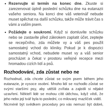
Rezervujte si termín na konec dne.
Zkuste si
zarezervovat úplně poslední schůzku dne na eutanazii
vašeho seniora. Na konci dne váš veterinář nebude
muset spěchat na další schůzku, takže může trávit čas s
vámi a vaším psem.
Požádejte o soukromí.
Když si domluvíte schůzku
nebo se zastavíte před zákrokem zaplatit účet, zeptejte
se recepčního, zda můžete vy a váš pes použít
samostatný vchod do kliniky. Pokud je k dispozici
samostatný vchod, nebudete muset vy a váš senior
procházet a čekat v prostoru veřejné recepce mezi
hromadou cizích lidí a psů.
Rozhodování, zda zůstat nebo ne
Rozhodnutí, zda chcete zůstat se svým psem během jeho
eutanazie, je vysoce osobní. Mnoho lidí se rozhodlo zůstat se
svými staršími psy, aby utěšili zvířata a zajistili si nějaké
uzavření. Někteří lidé se mohou cítit útěchou, když vědí, že
jeho nebo její tvář byla to poslední, co milovaný mazlíček viděl.
Nicméně být svědkem procedury pro vás nemusí být dobré,