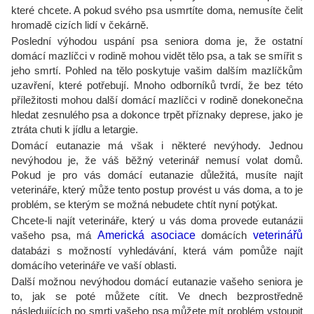
které chcete. A pokud svého psa usmrtíte doma, nemusíte čelit
hromadě cizích lidí v čekárně.
Poslední výhodou uspání psa seniora doma je, že ostatní
domácí mazlíčci v rodině mohou vidět tělo psa, a tak se smířit s
jeho smrtí. Pohled na tělo poskytuje vašim dalším mazlíčkům
uzavření, které potřebují. Mnoho odborníků tvrdí, že bez této
příležitosti mohou další domácí mazlíčci v rodině donekonečna
hledat zesnulého psa a dokonce trpět příznaky deprese, jako je
ztráta chuti k jídlu a letargie.
Domácí eutanazie má však i některé nevýhody. Jednou
nevýhodou je, že váš běžný veterinář nemusí volat domů.
Pokud je pro vás domácí eutanazie důležitá, musíte najít
veterináře, který může tento postup provést u vás doma, a to je
problém, se kterým se možná nebudete chtít nyní potýkat.
Chcete-li najít veterináře, který u vás doma provede eutanázii
vašeho psa, má
Americká asociace
domácích
veterinářů
databázi s možností vyhledávání, která vám pomůže najít
domácího veterináře ve vaší oblasti.
Další možnou nevýhodou domácí eutanazie vašeho seniora je
to, jak se poté můžete cítit. Ve dnech bezprostředně
následujících po smrti vašeho psa můžete mít problém vstoupit