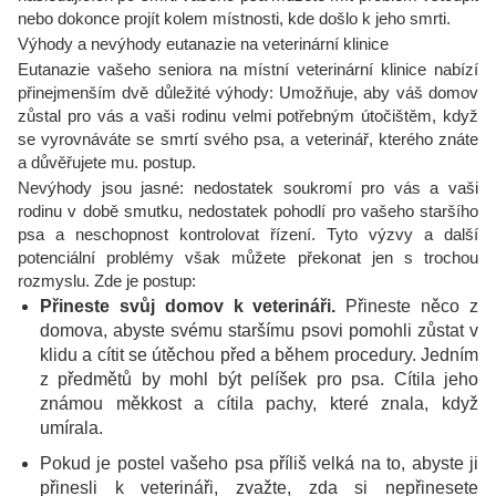
nebo dokonce projít kolem místnosti, kde došlo k jeho smrti.
Výhody a nevýhody eutanazie na veterinární klinice
Eutanazie vašeho seniora na místní veterinární klinice nabízí
přinejmenším dvě důležité výhody: Umožňuje, aby váš domov
zůstal pro vás a vaši rodinu velmi potřebným útočištěm, když
se vyrovnáváte se smrtí svého psa, a veterinář, kterého znáte
a důvěřujete mu. postup.
Nevýhody jsou jasné: nedostatek soukromí pro vás a vaši
rodinu v době smutku, nedostatek pohodlí pro vašeho staršího
psa a neschopnost kontrolovat řízení. Tyto výzvy a další
potenciální problémy však můžete překonat jen s trochou
rozmyslu. Zde je postup:
Přineste svůj domov k veterináři.
Přineste něco z
domova, abyste svému staršímu psovi pomohli zůstat v
klidu a cítit se útěchou před a během procedury. Jedním
z předmětů by mohl být pelíšek pro psa. Cítila jeho
známou měkkost a cítila pachy, které znala, když
umírala.
Pokud je postel vašeho psa příliš velká na to, abyste ji
přinesli k veterináři, zvažte, zda si nepřinesete