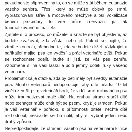
pokud nejste připraveni na to, co se může stát během eutanazie
vašeho seniora. Třes, který se může objevit po smrti,
vyprazdňování střev a močového měchýře a psí vokalizace
během procedury, to vše může znervóznit již tak
traumatizovaného majitele.
Zjistěte si o procesu, co můžete, a snažte se být objektivní, až
budete zvažovat, zda zůstat nebo jít. Pokud se bojíte, že
ztratíte kontrolu, přehodnoťte, zda se budete držet. Vzlykající a
naříkající majitel psa jen vyděsí a práci veterináře ztíží. Pokud
se rozhodnete odejít, buďte si jisti, že váš pes zemře,
vzpomene si na vaši lásku a ucítí jemný dotek ruky vašeho
veterináře.
Problematická je otázka, zda by děti měly být svědky eutanazie
psa. Mnoho veterinářů nedoporučuje, aby dítě mladší 10 let
vidělo zemřít psa; veterináři tvrdí, že vidět smrt milovaného psa
může traumatizovat malé dítě. Na druhou stranu starší dítě
nebo teenager může chtít být se psem, když je utracen. Pokud
je váš veterinář v pořádku s přítomností dítěte, nechte dítě
rozhodnout; nesnažte se ho nutit, aby si vybral jeden nebo
druhý způsob.
Nepředpokládejte, že utracení vašeho psa na veterinární klinice