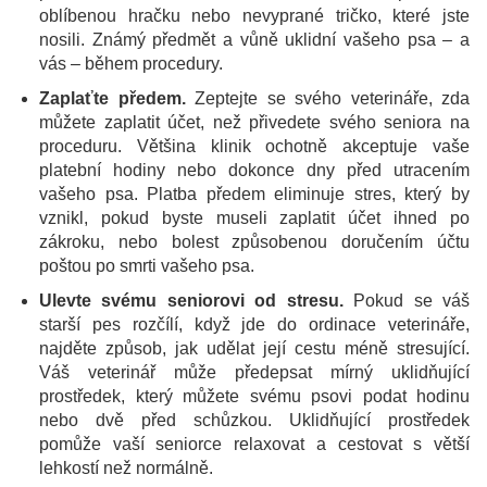
oblíbenou hračku nebo nevyprané tričko, které jste
nosili. Známý předmět a vůně uklidní vašeho psa – a
vás – během procedury.
Zaplaťte předem.
Zeptejte se svého veterináře, zda
můžete zaplatit účet, než přivedete svého seniora na
proceduru. Většina klinik ochotně akceptuje vaše
platební hodiny nebo dokonce dny před utracením
vašeho psa. Platba předem eliminuje stres, který by
vznikl, pokud byste museli zaplatit účet ihned po
zákroku, nebo bolest způsobenou doručením účtu
poštou po smrti vašeho psa.
Ulevte svému seniorovi od stresu.
Pokud se váš
starší pes rozčílí, když jde do ordinace veterináře,
najděte způsob, jak udělat její cestu méně stresující.
Váš veterinář může předepsat mírný uklidňující
prostředek, který můžete svému psovi podat hodinu
nebo dvě před schůzkou. Uklidňující prostředek
pomůže vaší seniorce relaxovat a cestovat s větší
lehkostí než normálně.