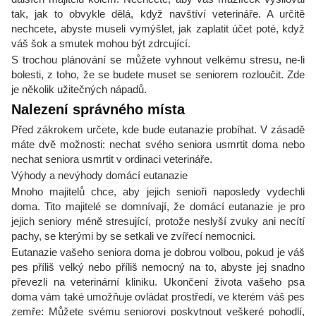
tak, jak to obvykle dělá, když navštíví veterináře. A určitě
nechcete, abyste museli vymýšlet, jak zaplatit účet poté, když
váš šok a smutek mohou být zdrcující.
S trochou plánování se můžete vyhnout velkému stresu, ne-li
bolesti, z toho, že se budete muset se seniorem rozloučit. Zde
je několik užitečných nápadů.
Nalezení správného místa
Před zákrokem určete, kde bude eutanazie probíhat. V zásadě
máte dvě možnosti: nechat svého seniora usmrtit doma nebo
nechat seniora usmrtit v ordinaci veterináře.
Výhody a nevýhody domácí eutanazie
Mnoho majitelů chce, aby jejich senioři naposledy vydechli
doma. Tito majitelé se domnívají, že domácí eutanazie je pro
jejich seniory méně stresující, protože neslyší zvuky ani necítí
pachy, se kterými by se setkali ve zvířecí nemocnici.
Eutanazie vašeho seniora doma je dobrou volbou, pokud je váš
pes příliš velký nebo příliš nemocný na to, abyste jej snadno
převezli na veterinární kliniku. Ukončení života vašeho psa
doma vám také umožňuje ovládat prostředí, ve kterém váš pes
zemře: Můžete svému seniorovi poskytnout veškeré pohodlí,