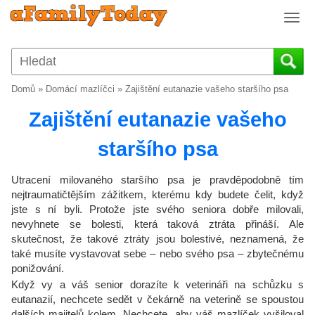
T
o
g
g
l
Domů
»
Domácí mazlíčci
»
Zajištění eutanazie vašeho staršího psa
e
n
Zajištění eutanazie vašeho
a
v
staršího psa
i
g
Utracení milovaného staršího psa je pravděpodobně tím
a
nejtraumatičtějším zážitkem, kterému kdy budete čelit, když
t
jste s ní byli. Protože jste svého seniora dobře milovali,
i
nevyhnete se bolesti, která taková ztráta přináší. Ale
o
skutečnost, že takové ztráty jsou bolestivé, neznamená, že
n
také musíte vystavovat sebe – nebo svého psa – zbytečnému
ponižování.
Když vy a váš senior dorazíte k veterináři na schůzku s
eutanazií, nechcete sedět v čekárně na veterině se spoustou
dalších majitelů kolem. Nechcete, aby váš mazlíček vyšiloval