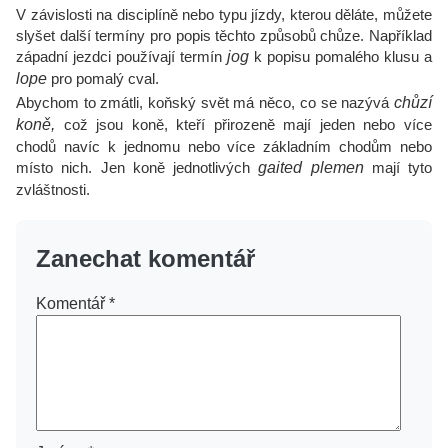
V závislosti na disciplíně nebo typu jízdy, kterou děláte, můžete
slyšet další termíny pro popis těchto způsobů chůze. Například
západní jezdci používají termín
jog
k popisu pomalého klusu a
lope
pro pomalý cval.
Abychom to zmátli, koňský svět má něco, co se nazývá
chůzí
koně,
což jsou koně, kteří přirozeně mají jeden nebo více
chodů navíc k jednomu nebo více základním chodům nebo
místo nich. Jen koně jednotlivých
gaited
plemen
mají tyto
zvláštnosti.
Zanechat komentář
Komentář
*