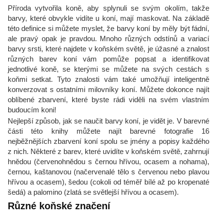
Příroda vytvořila koně, aby splynuli se svým okolím, takže
barvy, které obvykle vidíte u koní, mají maskovat. Na základě
této definice si můžete myslet, že barvy koní by měly být fádní,
ale pravý opak je pravdou. Mnoho různých odstínů a variací
barvy srsti, které najdete v koňském světě, je úžasné a znalost
různých barev koní vám pomůže popsat a identifikovat
jednotlivé koně, se kterými se můžete na svých cestách s
koňmi setkat. Tyto znalosti vám také umožňují inteligentně
konverzovat s ostatními milovníky koní. Můžete dokonce najít
oblíbené zbarvení, které byste rádi viděli na svém vlastním
budoucím koni!
Nejlepší způsob, jak se naučit barvy koní, je vidět je. V barevné
části této knihy můžete najít barevné fotografie 16
nejběžnějších zbarvení koní spolu se jmény a popisy každého
z nich. Některé z barev, které uvidíte v koňském světě, zahrnují
hnědou (červenohnědou s černou hřívou, ocasem a nohama),
černou, kaštanovou (načervenalé tělo s červenou nebo plavou
hřívou a ocasem), šedou (cokoli od téměř bílé až po kropenaté
šedá) a palomino (zlatá se světlejší hřívou a ocasem).
Různé koňské značení