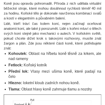
Koně jsou opravdu pohromadě. Příroda z nich udělala virtuální
běžecké stroje, které mohou dosáhnout rychlosti téměř 40 mil
za hodinu. Koňské tělo je dokonale navrženou kombinací svalů
a kostí v elegantním a půvabném balení.
Lidé, kteří tráví čas kolem koní, nejen začínají oceňovat
anatomii koní, ale také ji porozumět. Lidé s koňmi mluví o tělech
svých koní stejně jako mechanici o autech. V koňském světě,
pokud chcete držet krok s takovými rozhovory, musíte znát
žargon a plán. Zde jsou některé části koně, které potřebujete
znát:
Kohoutek:
Oblast na hřbetu koně těsně za krkem, ale
nad rameny
Fetlock:
Koňský kotník
Přední lok:
Vlasy mezi ušima koně, které padají na
čelo
Hlezno:
loketní kloub zadních nohou koně.
Tlama:
Oblast hlavy koně zahrnuje tlamu a nozdry