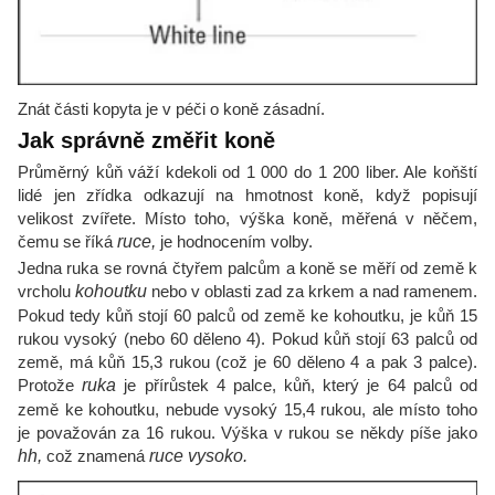
Znát části kopyta je v péči o koně zásadní.
Jak správně změřit koně
Průměrný kůň váží kdekoli od 1 000 do 1 200 liber. Ale koňští
lidé jen zřídka odkazují na hmotnost koně, když popisují
velikost zvířete. Místo toho, výška koně, měřená v něčem,
čemu se říká
ruce,
je hodnocením volby.
Jedna ruka se rovná čtyřem palcům a koně se měří od země k
vrcholu
kohoutku
nebo v oblasti zad za krkem a nad ramenem.
Pokud tedy kůň stojí 60 palců od země ke kohoutku, je kůň 15
rukou vysoký (nebo 60 děleno 4). Pokud kůň stojí 63 palců od
země, má kůň 15,3 rukou (což je 60 děleno 4 a pak 3 palce).
Protože
ruka
je přírůstek 4 palce, kůň, který je 64 palců od
země ke kohoutku, nebude vysoký 15,4 rukou, ale místo toho
je považován za 16 rukou. Výška v rukou se někdy píše jako
hh,
což znamená
ruce vysoko.