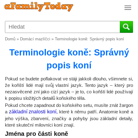
T
o
g
g
l
Domů
»
Domácí mazlíčci
»
Terminologie koně: Správný popis koní
e
n
Terminologie koně: Správný
a
v
popis koní
i
g
Pokud se budete poflakovat ve stáji jakkoli dlouho, všimnete si,
a
že koňští lidé mají svůj vlastní jazyk. Tento jazyk – který pro
t
nezasvěcené zní jako cizí jazyk – je to, co koňští lidé používají
i
k popisu složitých detailů koňského těla.
o
Pokud chcete zapadnout do koňského setu, musíte znát žargon
n
a
základní znalosti koní,
které k němu patří. Anatomie koně a
jeho výška, zbarvení, značky a pohyby jsou základní detaily,
které skuteční milovníci koní znají.
Jména pro části koně