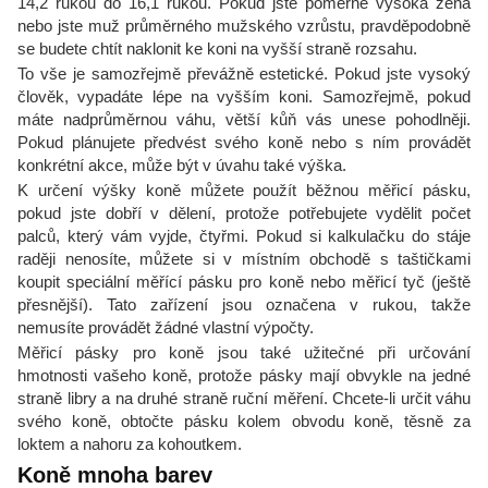
14,2 rukou do 16,1 rukou. Pokud jste poměrně vysoká žena
nebo jste muž průměrného mužského vzrůstu, pravděpodobně
se budete chtít naklonit ke koni na vyšší straně rozsahu.
To vše je samozřejmě převážně estetické. Pokud jste vysoký
člověk, vypadáte lépe na vyšším koni. Samozřejmě, pokud
máte nadprůměrnou váhu, větší kůň vás unese pohodlněji.
Pokud plánujete předvést svého koně nebo s ním provádět
konkrétní akce, může být v úvahu také výška.
K určení výšky koně můžete použít běžnou měřicí pásku,
pokud jste dobří v dělení, protože potřebujete vydělit počet
palců, který vám vyjde, čtyřmi. Pokud si kalkulačku do stáje
raději nenosíte, můžete si v místním obchodě s taštičkami
koupit speciální měřící pásku pro koně nebo měřicí tyč (ještě
přesnější). Tato zařízení jsou označena v rukou, takže
nemusíte provádět žádné vlastní výpočty.
Měřicí pásky pro koně jsou také užitečné při určování
hmotnosti vašeho koně, protože pásky mají obvykle na jedné
straně libry a na druhé straně ruční měření. Chcete-li určit váhu
svého koně, obtočte pásku kolem obvodu koně, těsně za
loktem a nahoru za kohoutkem.
Koně mnoha barev