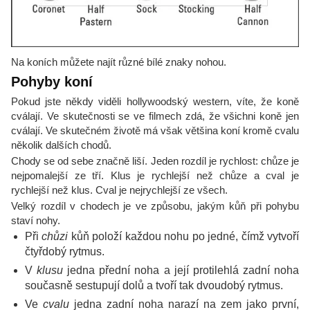
Na koních můžete najít různé bílé znaky nohou.
Pohyby koní
Pokud jste někdy viděli hollywoodský western, víte, že koně
cválají. Ve skutečnosti se ve filmech zdá, že všichni koně jen
cválají. Ve skutečném životě má však většina koní kromě cvalu
několik dalších chodů.
Chody se od sebe značně liší. Jeden rozdíl je rychlost: chůze je
nejpomalejší ze tří. Klus je rychlejší než chůze a cval je
rychlejší než klus. Cval je nejrychlejší ze všech.
Velký rozdíl v chodech je ve způsobu, jakým kůň při pohybu
staví nohy.
Při
chůzi
kůň položí každou nohu po jedné, čímž vytvoří
čtyřdobý rytmus.
V
klusu
jedna přední noha a její protilehlá zadní noha
současně sestupují dolů a tvoří tak dvoudobý rytmus.
Ve
cvalu
jedna zadní noha narazí na zem jako první,