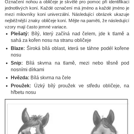
Označení nohou a obličeje je skvělé pro pomoc při identifikaci
jednotlivých koní. Každé označení má jméno a každé jméno je
mezi milovníky koní univerzální. Následující obrázek ukazuje
nejběžnější znaky obličeje koní. Mějte na paměti, že následující
vzory mají často jemné variace.
Plešatý:
Bílý, který začíná nad čelem, jde k tlamě a
sahá za kořen nosu na stranu obličeje
Blaze:
Široká bílá oblast, která se táhne podél kořene
nosu
Snip:
Bílá skvrna na tlamě, mezi nebo těsně pod
nosními dírkami
Hvězda:
Bílá skvrna na čele
Proužek:
Úzký bílý proužek ve středu obličeje, na
hřbetu nosu